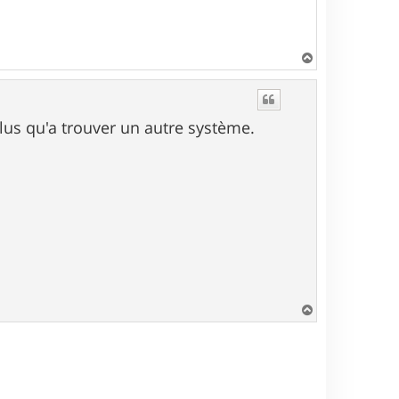
H
a
u
t
plus qu'a trouver un autre système.
H
a
u
t