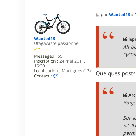
r
l
e
M
par
Wanted13
»
p
e
o
s
u
s
s
a
s
Wanted13
g
lep
i
Utagawiste passionné
e
n
Ah be
systè
Messages :
59
Inscription :
24 mai 2011,
16:30
Localisation :
Martigues (13)
Quelques posts 
C
Contact :
o
n
t
a
Arc
c
Bonjo
t
e
r
Sur l
W
a
S2. I
n
perme
t