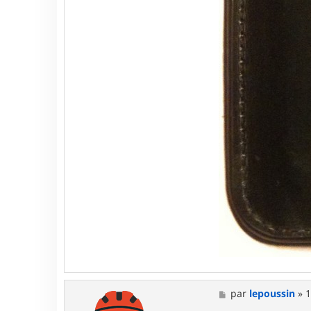
M
par
lepoussin
»
1
e