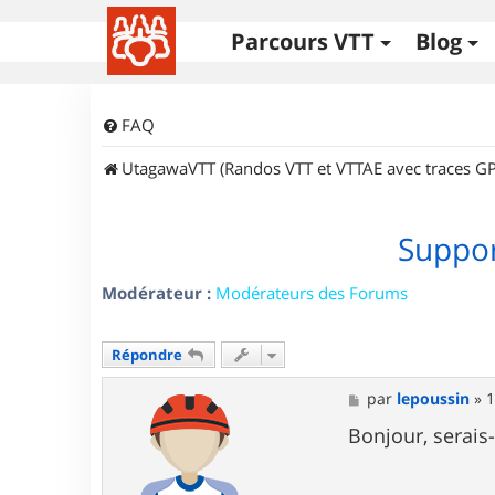
Parcours VTT
Blog
FAQ
UtagawaVTT (Randos VTT et VTTAE avec traces GP
Suppor
Modérateur :
Modérateurs des Forums
Répondre
M
par
lepoussin
»
1
e
s
Bonjour, serais
s
a
g