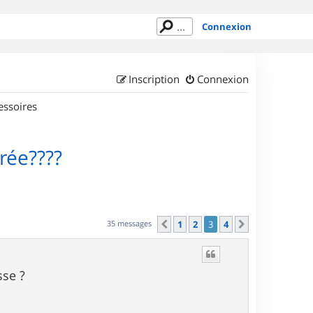
Connexion
Inscription
Connexion
essoires
rée????
35 messages
1
2
3
4
Précédent
Suivant
sse ?