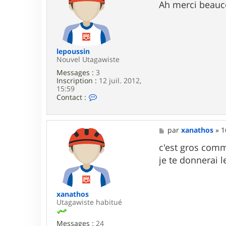
s
Ah merci beauco
s
a
g
e
lepoussin
Nouvel Utagawiste
Messages :
3
Inscription :
12 juil. 2012,
15:59
C
Contact :
o
n
t
a
M
par
xanathos
»
1
c
e
t
s
c'est gros comm
e
s
je te donnerai l
r
a
l
g
e
e
p
o
xanathos
u
Utagawiste habitué
s
s
Messages :
24
i