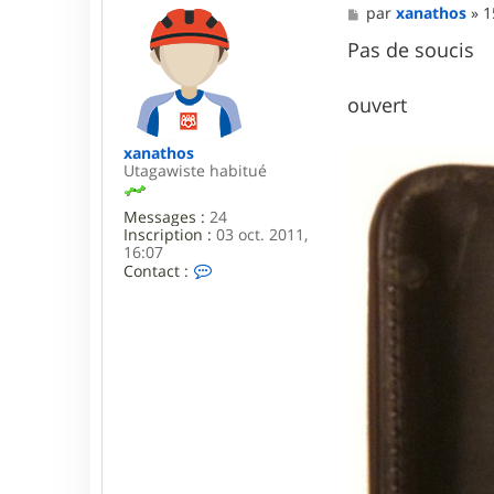
M
par
xanathos
»
1
e
s
Pas de soucis
s
a
g
ouvert
e
xanathos
Utagawiste habitué
Messages :
24
Inscription :
03 oct. 2011,
16:07
C
Contact :
o
n
t
a
c
t
e
r
x
a
n
a