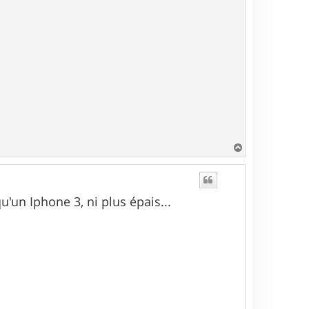
H
a
u
t
'un Iphone 3, ni plus épais...