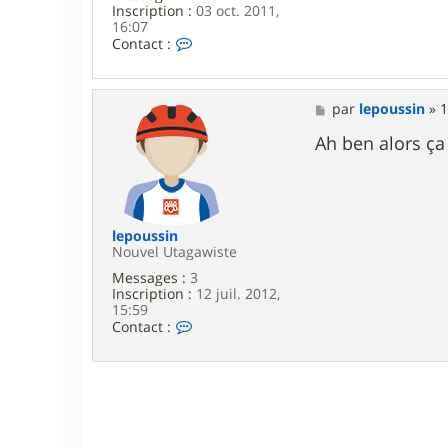
Inscription :
03 oct. 2011,
n
16:07
C
Contact :
o
n
t
a
M
par
lepoussin
»
1
c
e
t
s
Ah ben alors ça
e
s
r
a
x
g
a
e
n
a
lepoussin
t
Nouvel Utagawiste
h
Messages :
3
o
Inscription :
12 juil. 2012,
s
15:59
C
Contact :
o
n
t
a
c
t
e