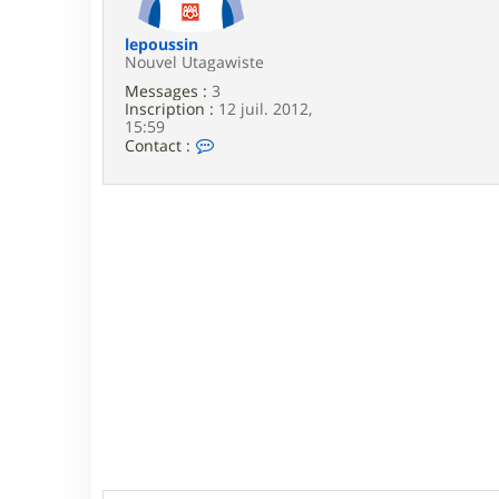
e
lepoussin
Nouvel Utagawiste
Messages :
3
Inscription :
12 juil. 2012,
15:59
C
Contact :
o
n
t
a
c
t
e
r
l
e
p
o
u
s
s
i
n