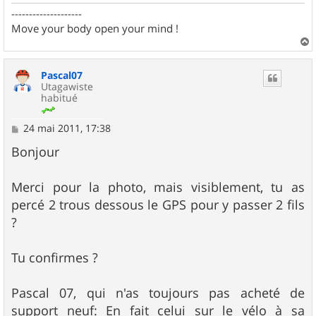
--------------------
Move your body open your mind !
a
u
Pascal07
t
Utagawiste
habitué
M
24 mai 2011, 17:38
e
s
Bonjour
s
a
g
Merci pour la photo, mais visiblement, tu as
e
percé 2 trous dessous le GPS pour y passer 2 fils
?
Tu confirmes ?
Pascal 07, qui n'as toujours pas acheté de
support neuf: En fait celui sur le vélo à sa