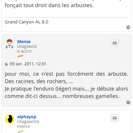
s
fonçait tout droit dans les arbustes.
a
g
e
Grand Canyon AL 8.0
a
u
Mense
t
Utagawist
e accro
M
09 avr. 2011, 12:01
e
s
pour moi, ce n'est pas forcément des arbuste.
s
Des racines, des rochers, ...
a
g
Je pratique l'enduro (léger) mais... je débute alors
e
comme dit-ci dessus... nombreuses gamelles.
a
u
alphayop
t
Utagawiste
novice