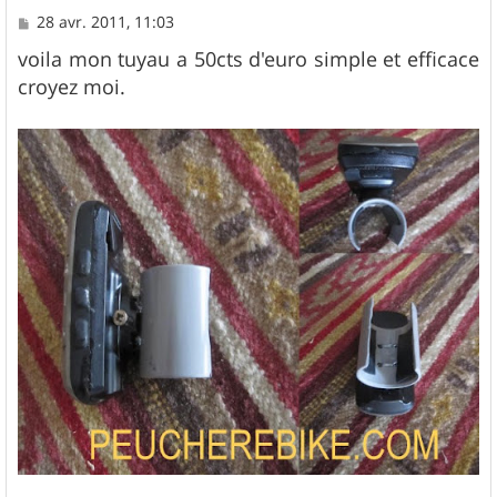
M
28 avr. 2011, 11:03
e
s
voila mon tuyau a 50cts d'euro simple et efficace
s
croyez moi.
a
g
e