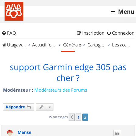
Menu
FAQ
Inscription
Connexion
UtagawaVTT (Randos VTT et VTTAE avec traces GPS)
Accueil forum
Générale
Cartographie et GPS
Les accessoires
support Garmin edge 305 pas
cher ?
Modérateur :
Modérateurs des Forums
Répondre
15 messages
1
2
Précédent
Mense