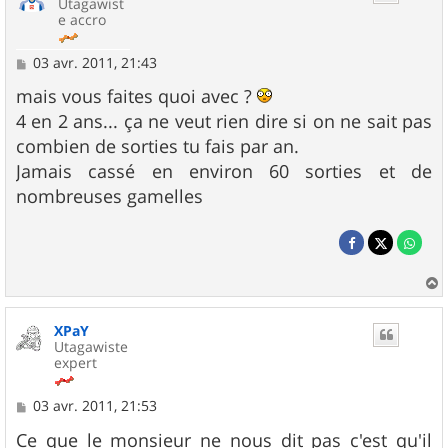
Utagawist
e accro
M
03 avr. 2011, 21:43
e
s
mais vous faites quoi avec ?
s
4 en 2 ans... ça ne veut rien dire si on ne sait pas
a
g
combien de sorties tu fais par an.
e
Jamais cassé en environ 60 sorties et de
nombreuses gamelles
a
u
XPaY
t
Utagawiste
expert
M
03 avr. 2011, 21:53
e
s
Ce que le monsieur ne nous dit pas c'est qu'il