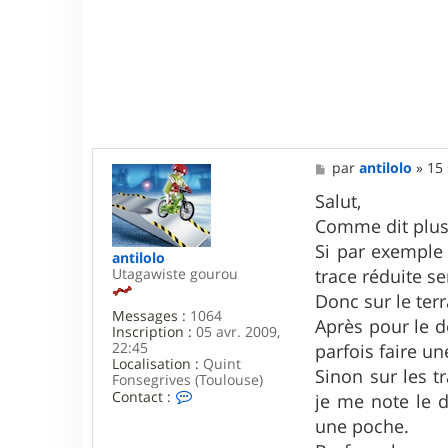
M
par
antilolo
»
15 
e
s
Salut,
s
Comme dit plus h
a
g
Si par exemple 
antilolo
e
Utagawiste gourou
trace réduite se
Donc sur le terr
Messages :
1064
Après pour le dé
Inscription :
05 avr. 2009,
22:45
parfois faire u
Localisation :
Quint
Sinon sur les t
Fonsegrives (Toulouse)
C
Contact :
je me note le d
o
une poche.
n
t