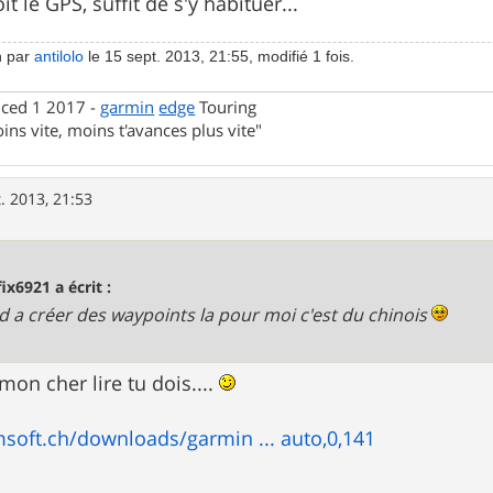
t le GPS, suffit de s'y habituer...
n par
antilolo
le 15 sept. 2013, 21:55, modifié 1 fois.
nced 1 2017 -
garmin
edge
Touring
ins vite, moins t'avances plus vite"
. 2013, 21:53
fix6921 a écrit :
 a créer des waypoints la pour moi c'est du chinois
on cher lire tu dois....
soft.ch/downloads/garmin ... auto,0,141