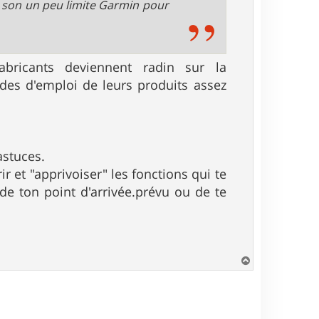
 son un peu limite Garmin pour
fabricants deviennent radin sur la
es d'emploi de leurs produits assez
astuces.
 et "apprivoiser" les fonctions qui te
 de ton point d'arrivée.prévu ou de te
H
a
u
t