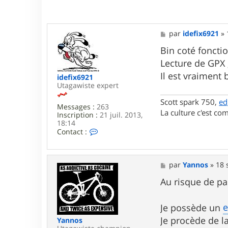
M
par
idefix6921
»
e
s
Bin coté foncti
s
Lecture de GPX ,
a
g
Il est vraiment 
idefix6921
e
Utagawiste expert
Scott spark 750,
ed
Messages :
263
La culture c'est com
Inscription :
21 juil. 2013,
18:14
C
Contact :
o
n
t
a
M
par
Yannos
»
18 
c
e
t
s
Au risque de pa
e
s
r
a
i
g
Je possède un
d
e
Je procède de l
Yannos
e