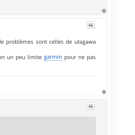
H
a
u
t
u de problèmes sont celles de utagawa
garmin
son un peu limite
pour ne pas
H
a
u
t