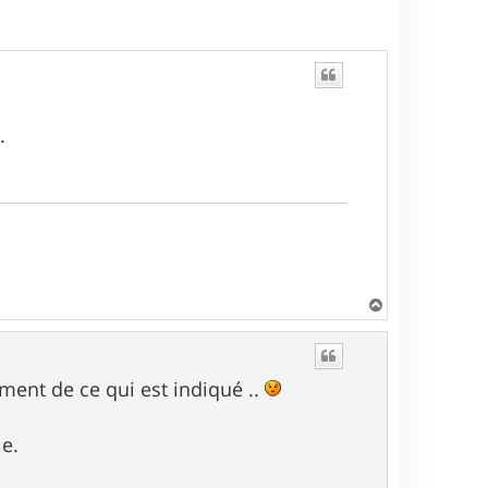
.
H
a
u
t
ment de ce qui est indiqué ..
le.