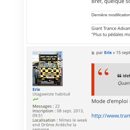
Bref, quelque soi
a
c
t
Dernière modificatio
e
r
a
Giant Trance Adva
n
"Plus tu pédales mo
t
i
l
o
M
par
Erix
»
15 sept
l
e
o
s
s
a
g
ide
e
Quand
Erix
Utagawiste habitué
Mode d'emploi m
Messages :
22
Inscription :
08 sept. 2013,
http://www.tram
09:51
Localisation :
Nîmes le week
end Drôme Ardèche la
semaine