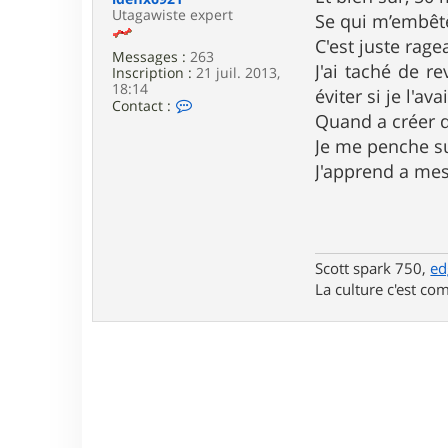
e
Utagawiste expert
Se qui m’embêtè 
C'est juste rage
Messages :
263
J'ai taché de r
Inscription :
21 juil. 2013,
18:14
éviter si je l'av
C
Contact :
Quand a créer d
o
n
Je me penche s
t
a
J'apprend a mes
c
t
e
r
i
d
Scott spark 750,
ed
e
La culture c'est com
f
i
x
6
9
2
1