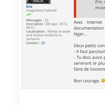
Erix,
f
Erix
ne pa
i
Utagawiste habitué
x
6
9
Messages :
22
Avec Internet
2
Inscription :
08 sept. 2013,
1
documentation 
09:51
Localisation :
Nîmes le week
léger...
end Drôme Ardèche la
semaine
C
Contact :
Deux petits cons
o
n
- Il faut parcou
t
- Tu dois aussi
a
c
serviront le pl
t
faire de loooo
e
r
E
r
Bon courage.
i
x