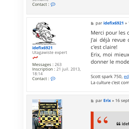
C
Contact :
o
n
t
a
M
par
idefix6921
»
c
e
t
s
Merci pour les 
e
s
J'ai déjà revue
r
a
E
g
c'est claire!
idefix6921
r
e
Utagawiste expert
Erix, moi mieu
i
x
donner le mode
Messages :
263
Inscription :
21 juil. 2013,
18:14
Scott spark 750,
ed
C
Contact :
La culture c'est com
o
n
t
a
M
par
Erix
»
16 sept
c
e
t
s
e
s
r
a
i
g
ide
d
e
e