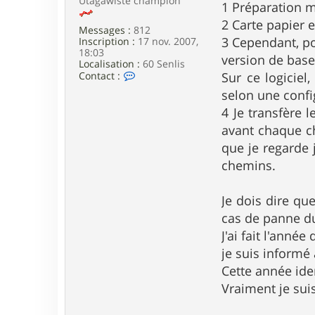
Utagawiste champion
f
1 Préparation m
i
x
2 Carte papier
Messages :
812
6
3 Cependant, pou
Inscription :
17 nov. 2007,
9
18:03
2
version de base 
Localisation :
60 Senlis
1
C
Contact :
Sur ce logiciel
o
selon une confi
n
t
4 Je transfère 
a
avant chaque ch
c
t
que je regarde 
e
chemins.
r
Y
a
n
Je dois dire que
n
cas de panne d
o
s
J'ai fait l'ann
je suis informé
Cette année id
Vraiment je sui