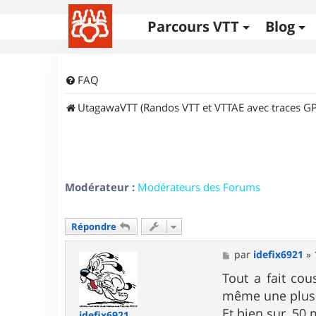
Parcours VTT
Blog
FAQ
UtagawaVTT (Randos VTT et VTTAE avec traces GP
Modérateur :
Modérateurs des Forums
Répondre
M
par
idefix6921
»
e
s
Tout a fait co
s
même une plus gr
a
g
Et bien sur, 50 
idefix6921