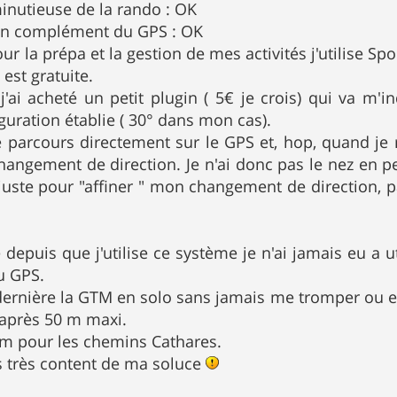
inutieuse de la rando : OK
 en complément du GPS : OK
r la prépa et la gestion de mes activités j'utilise Sp
est gratuite.
, j'ai acheté un petit plugin ( 5€ je crois) qui va m
guration établie ( 30° dans mon cas).
le parcours directement sur le GPS et, hop, quand je
angement de direction. Je n'ai donc pas le nez en pe
juste pour "affiner " mon changement de direction, p
 depuis que j'utilise ce système je n'ai jamais eu a ut
u GPS.
ée dernière la GTM en solo sans jamais me tromper ou 
 après 50 m maxi.
em pour les chemins Cathares.
s très content de ma soluce