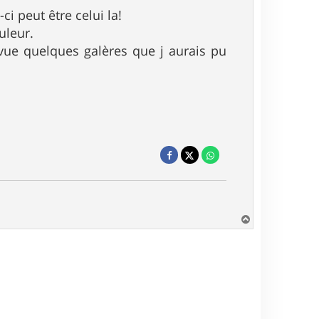
i peut être celui la!
uleur.
i vue quelques galères que j aurais pu
H
a
u
t