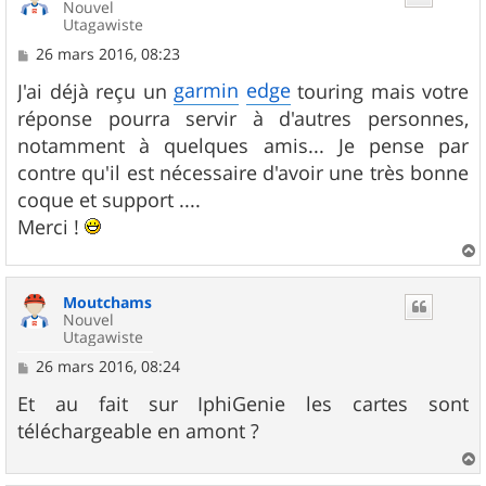
Nouvel
Utagawiste
M
26 mars 2016, 08:23
e
s
garmin
edge
J'ai déjà reçu un
touring mais votre
s
réponse pourra servir à d'autres personnes,
a
g
notamment à quelques amis... Je pense par
e
contre qu'il est nécessaire d'avoir une très bonne
coque et support ....
Merci !
a
u
Moutchams
t
Nouvel
Utagawiste
M
26 mars 2016, 08:24
e
s
Et au fait sur IphiGenie les cartes sont
s
téléchargeable en amont ?
a
g
e
a