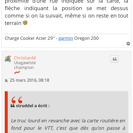
proximité d'une rue indiquée sur la carte, la
flèche indiquant la position se met dessus
comme si on la suivait, même si on reste en tout
terrain
Charge Cooker Acier 29" -
garmin
Oregon 200
a
u
ChristianM
t
Utagawiste
champion
M
25 mars 2016, 08:18
e
s
s
a
g
struddel a écrit :
e
Le truc lourd en revanche avec la carte routière en
fond pour le VTT, c'est que dès qu'on passe à