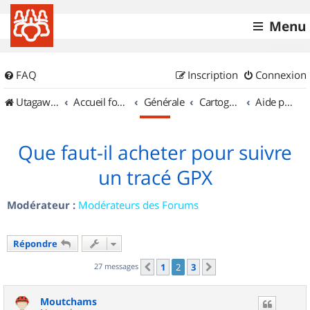
Menu
FAQ
Inscription
Connexion
UtagawaVTT (Randos VTT et VTTAE avec traces GPS)
Accueil forum
Générale
Cartographie et GPS
Aide pour l'achat d'un GPS
Que faut-il acheter pour suivre
un tracé GPX
Modérateur :
Modérateurs des Forums
Répondre
27 messages
1
2
3
Précédent
Suivant
Moutchams