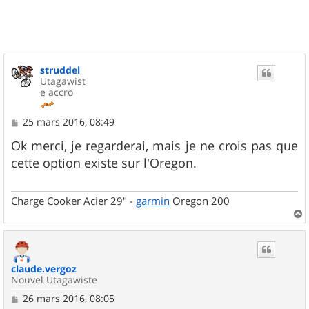
struddel
Utagawist
e accro
M
25 mars 2016, 08:49
e
s
Ok merci, je regarderai, mais je ne crois pas que
s
cette option existe sur l'Oregon.
a
g
e
Charge Cooker Acier 29" -
garmin
Oregon 200
a
u
t
claude.vergoz
Nouvel Utagawiste
M
26 mars 2016, 08:05
e