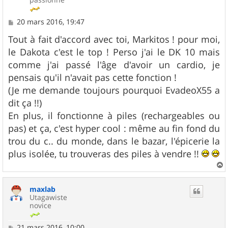
M
20 mars 2016, 19:47
e
s
Tout à fait d'accord avec toi, Markitos ! pour moi,
s
le Dakota c'est le top ! Perso j'ai le DK 10 mais
a
g
comme j'ai passé l'âge d'avoir un cardio, je
e
pensais qu'il n'avait pas cette fonction !
(Je me demande toujours pourquoi EvadeoX55 a
dit ça !!)
En plus, il fonctionne à piles (rechargeables ou
pas) et ça, c'est hyper cool : même au fin fond du
trou du c.. du monde, dans le bazar, l'épicerie la
plus isolée, tu trouveras des piles à vendre !!
a
u
maxlab
t
Utagawiste
novice
M
21 mars 2016, 10:00