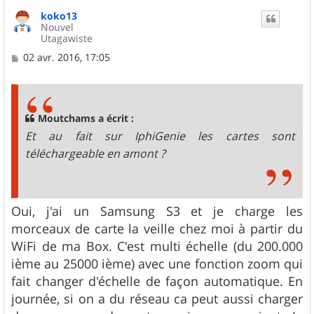
u
koko13
t
Nouvel
Utagawiste
M
02 avr. 2016, 17:05
e
s
s
a
g
Moutchams a écrit :
e
Et au fait sur IphiGenie les cartes sont
téléchargeable en amont ?
Oui, j'ai un Samsung S3 et je charge les
morceaux de carte la veille chez moi à partir du
WiFi de ma Box. C'est multi échelle (du 200.000
ième au 25000 ième) avec une fonction zoom qui
fait changer d'échelle de façon automatique. En
journée, si on a du réseau ca peut aussi charger