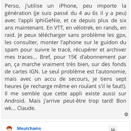
s
Perso, j'utilise un iPhone, peu importe la
s
génération (je suis passé du 4 au 6s il y a peu)
a
g
avec l'appli IphiGeNie, et ce depuis plus de six
e
ans maintenant. En VTT, en vélotrek, en rands, en
raid. Je peux télécharger sans problème les gpx,
les consulter, monter l'aphone sur le guidon du
spam pour suivre le tracé, récupérer et archiver
mes traces... Bref, pour 15€ d'abonnement par
an, ça marche vraiment très bien, sur des fonds
de cartes IGN. Le seul problème est l'autonomie,
mais avec un accu de secours, je tiens sept
heures (je recharge même en roulant s'il le faut!).
Il me semble que cette appli existe aussi sur
Androïd. Mais j'arrive peut-être trop tard! Bon
wk... Claude.
a
u
Moutchams
t