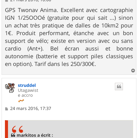
e
s
GPS Twonav Anima. Excellent avec cartographie
s
IGN 1/25OOOé (gratuite pour qui sait ...) sinon
a
g
un achat très pratique de dalles de 10km2 pour
e
1€. Produit performant, étanche avec un bon
support de vélo; existe en version avec ou sans
cardio (Ant+). Bel écran aussi et bonne
autonomie (batterie et support piles classiques
en option). Tarif dans les 250/300€.
a
u
struddel
t
Utagawist
e accro
M
24 mars 2016, 17:37
e
s
s
a
g
markitos a écrit :
e