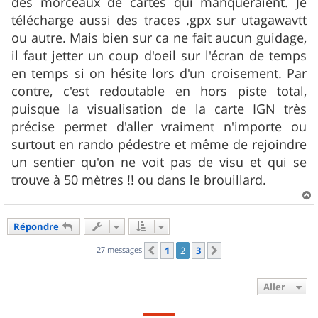
des morceaux de cartes qui manqueraient. Je
télécharge aussi des traces .gpx sur utagawavtt
ou autre. Mais bien sur ca ne fait aucun guidage,
il faut jetter un coup d'oeil sur l'écran de temps
en temps si on hésite lors d'un croisement. Par
contre, c'est redoutable en hors piste total,
puisque la visualisation de la carte IGN très
précise permet d'aller vraiment n'importe ou
surtout en rando pédestre et même de rejoindre
un sentier qu'on ne voit pas de visu et qui se
trouve à 50 mètres !! ou dans le brouillard.
a
u
Répondre
t
27 messages
1
2
3
Précédent
Suivant
Aller