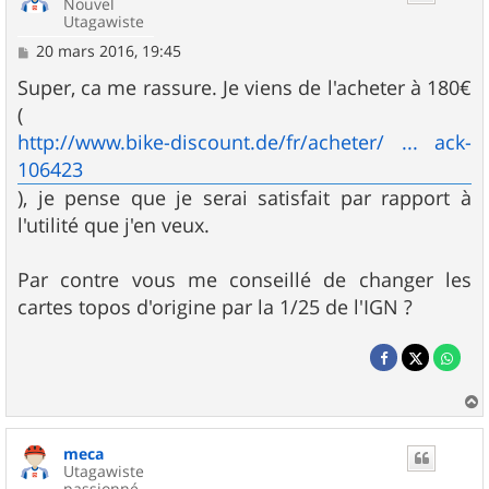
Nouvel
Utagawiste
M
20 mars 2016, 19:45
e
s
Super, ca me rassure. Je viens de l'acheter à 180€
s
(
a
g
http://www.bike-discount.de/fr/acheter/ ... ack-
e
106423
), je pense que je serai satisfait par rapport à
l'utilité que j'en veux.
Par contre vous me conseillé de changer les
cartes topos d'origine par la 1/25 de l'IGN ?
a
u
meca
t
Utagawiste
passionné