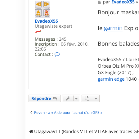
a
M
par
EvadeoX55
c
e
t
s
Bonjour maskar
e
s
r
EvadeoX55
a
m
Utagawiste expert
g
garmin
le
Explor
a
e
s
Messages :
245
k
Bonnes balades
Inscription :
06 févr. 2010,
a
22:06
r
C
Contact :
i
o
EvadeoX55 / Loire 
n
n
Orbea Oiz M Pro XO
t
GX Eagle (2017) ;
a
c
garmin
edge
1040 +
t
e
r
E
Répondre
v
a
Revenir à « Aide pour l'achat d'un GPS »
d
e
o
X
UtagawaVTT (Randos VTT et VTTAE avec traces GP
5
5