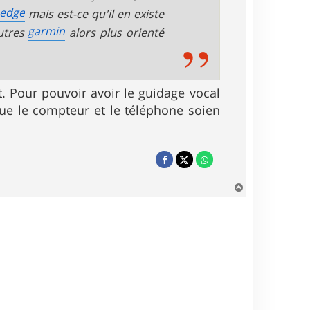
edge
mais est-ce qu'il en existe
garmin
autres
alors plus orienté
. Pour pouvoir avoir le guidage vocal
 que le compteur et le téléphone soien
H
a
u
t