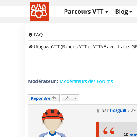
Parcours VTT
Blog
FAQ
UtagawaVTT (Randos VTT et VTTAE avec traces GP
Modérateur :
Modérateurs des Forums
Répondre
M
par
frcsguill
»
29 
e
s
s
a
g
mas