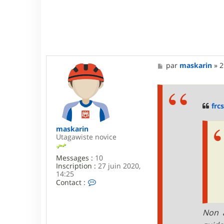
M
par
maskarin
»
2
e
s
s
a
g
frcs
e
maskarin
Utagawiste novice
Messages :
10
Inscription :
27 juin 2020,
14:25
C
Contact :
o
n
t
Non a
a
c