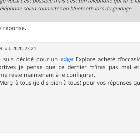
ge vocal c'est possible mais c'est ton téléphone qui va le fa
 téléphone soien connectés en bluetooth lors du guidage.
e réponse.
9 juil. 2020, 23:24
edge
e suis décidé pour un
Explore acheté d’occasi
portives je pense que ce dernier m'iras pas mal 
me reste maintenant à le configurer.
 Merçi à tous (je dis bien à tous) pour vos réponses q