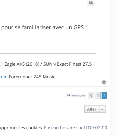
t
 pour se familiariser avec un GPS !
1 Eagle AXS (2018) / SUNN Exact Finest 27,5
rmin
Forerunner 245 Music
H
a
u
14 messages
1
2
Précédent
t
Aller
upprimer les cookies
Fuseau horaire sur
UTC+02:00