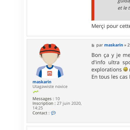
guida
t
et le
e
r
m
a
Merçi pour cett
s
k
a
r
M
par
maskarin
»
2
i
e
n
s
Bon ça y je m
s
d'info ultra s
a
g
explorations
e
En tous les cas
maskarin
Utagawiste novice
Messages :
10
Inscription :
27 juin 2020,
14:25
C
Contact :
o
n
t