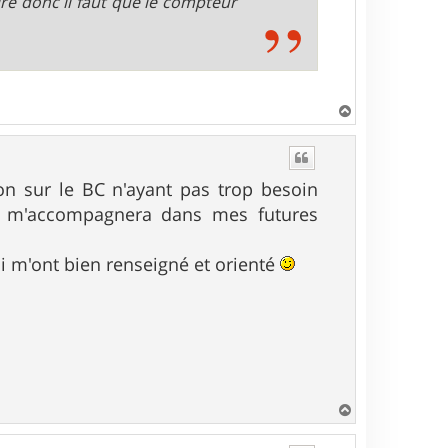
ire donc il faut que le compteur
H
a
u
t
on sur le BC n'ayant pas trop besoin
et m'accompagnera dans mes futures
ui m'ont bien renseigné et orienté
H
a
u