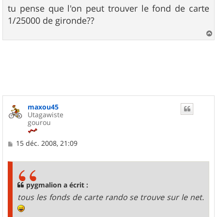
s
tu pense que l'on peut trouver le fond de carte
s
1/25000 de gironde??
a
g
e
a
u
t
maxou45
Utagawiste
gourou
M
15 déc. 2008, 21:09
e
s
s
a
g
pygmalion a écrit :
e
tous les fonds de carte rando se trouve sur le net.