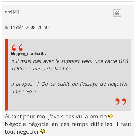
a
u
no$$$$
t
M
14 déc. 2008, 20:50
e
s
s
a
g
jpeg_ii a écrit :
e
oui mais pas avec le support velo, une carte GPS
TOPO et une carte SD 1 Go.
a propos, 1 Go ca suffit ou j'essaye de negocier
une 2 Go??
Autant pour moi j'avais pas vu la promo
Négocie négocie en ces temps difficiles il faut
tout négocier