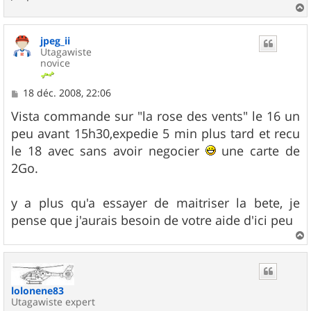
a
u
jpeg_ii
t
Utagawiste
novice
M
18 déc. 2008, 22:06
e
s
Vista commande sur "la rose des vents" le 16 un
s
peu avant 15h30,expedie 5 min plus tard et recu
a
g
le 18 avec sans avoir negocier
une carte de
e
2Go.
y a plus qu'a essayer de maitriser la bete, je
pense que j'aurais besoin de votre aide d'ici peu
a
u
t
lolonene83
Utagawiste expert