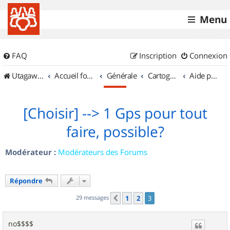
Menu
FAQ
Inscription
Connexion
UtagawaVTT (Randos VTT et VTTAE avec traces GPS)
Accueil forum
Générale
Cartographie et GPS
Aide pour l'achat d'un GPS
[Choisir] --> 1 Gps pour tout
faire, possible?
Modérateur :
Modérateurs des Forums
Répondre
29 messages
1
2
3
Précédent
no$$$$