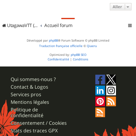
Aller
UtagawaVTT (Randos VTT et VTTAE avec traces GPS)
Accueil forum
Développé par
phpBB
® Forum Software © phpBB Limited
Traduction française officielle
©
Qiaeru
Optimized by:
phpBB SEO
Confidentialité
|
Conditions
Qui sommes-nous ?
Contact & Logos
Services pros
Mentions légales
Politique de
confidentialité
Consentement / Cookies
Stats des traces GPX