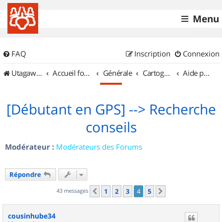
Menu
FAQ
Inscription
Connexion
UtagawaVTT (Randos VTT et VTTAE avec traces GPS)
Accueil forum
Générale
Cartographie et GPS
Aide pour l'achat d'un GPS
[Débutant en GPS] --> Recherche
conseils
Modérateur :
Modérateurs des Forums
Répondre
43 messages
1
2
3
4
5
Précédent
Suivant
cousinhube34