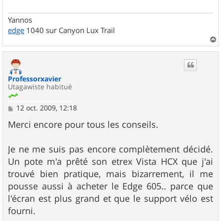
Yannos
edge
1040 sur Canyon Lux Trail
a
u
t
Professorxavier
Utagawiste habitué
M
12 oct. 2009, 12:18
e
s
Merci encore pour tous les conseils.
s
a
g
Je ne me suis pas encore complètement décidé.
e
Un pote m'a prêté son etrex Vista HCX que j'ai
trouvé bien pratique, mais bizarrement, il me
pousse aussi à acheter le Edge 605.. parce que
l'écran est plus grand et que le support vélo est
fourni.