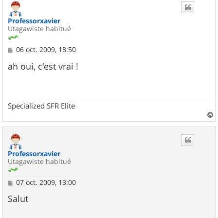
Professorxavier
Utagawiste habitué
M
06 oct. 2009, 18:50
e
s
ah oui, c'est vrai !
s
a
g
e
Specialized SFR Elite
a
u
t
Professorxavier
Utagawiste habitué
M
07 oct. 2009, 13:00
e
s
Salut
s
a