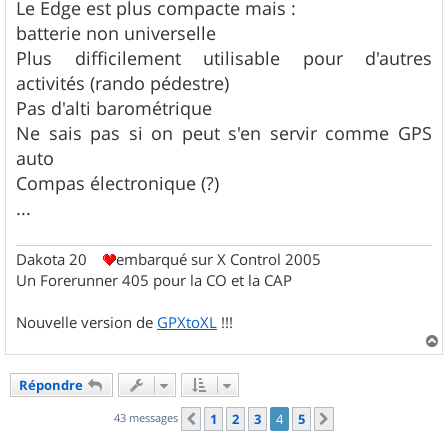
Le Edge est plus compacte mais :
batterie non universelle
Plus difficilement utilisable pour d'autres
activités (rando pédestre)
Pas d'alti barométrique
Ne sais pas si on peut s'en servir comme GPS
auto
Compas électronique (?)
...
Dakota 20
embarqué sur X Control 2005
Un Forerunner 405 pour la CO et la CAP
Nouvelle version de
GPXtoXL
!!!
a
u
Répondre
t
43 messages
1
2
3
4
5
Précédent
Suivant