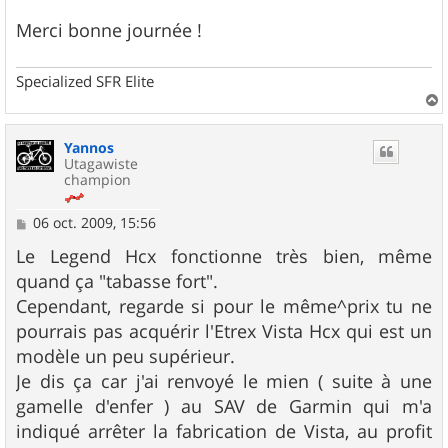
Merci bonne journée !
Specialized SFR Elite
a
u
Yannos
t
Utagawiste
champion
M
06 oct. 2009, 15:56
e
s
Le Legend Hcx fonctionne très bien, même
s
quand ça "tabasse fort".
a
g
Cependant, regarde si pour le même^prix tu ne
e
pourrais pas acquérir l'Etrex Vista Hcx qui est un
modèle un peu supérieur.
Je dis ça car j'ai renvoyé le mien ( suite à une
gamelle d'enfer ) au SAV de Garmin qui m'a
indiqué arrêter la fabrication de Vista, au profit