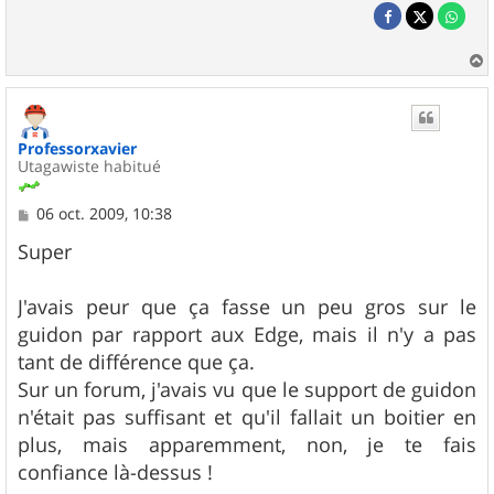
a
u
t
Professorxavier
Utagawiste habitué
M
06 oct. 2009, 10:38
e
s
Super
s
a
g
J'avais peur que ça fasse un peu gros sur le
e
guidon par rapport aux Edge, mais il n'y a pas
tant de différence que ça.
Sur un forum, j'avais vu que le support de guidon
n'était pas suffisant et qu'il fallait un boitier en
plus, mais apparemment, non, je te fais
confiance là-dessus !