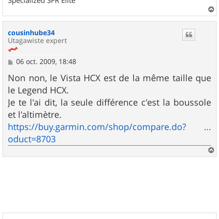
Specialized SFR Elite
a
u
cousinhube34
t
Utagawiste expert
M
06 oct. 2009, 18:48
e
s
Non non, le Vista HCX est de la même taille que
s
le Legend HCX.
a
g
Je te l'ai dit, la seule différence c'est la boussole
e
et l'altimètre.
https://buy.garmin.com/shop/compare.do? ...
oduct=8703
a
u
t