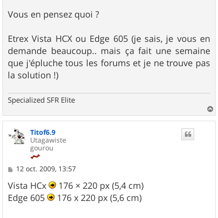
Vous en pensez quoi ?
Etrex Vista HCX ou Edge 605 (je sais, je vous en
demande beaucoup.. mais ça fait une semaine
que j'épluche tous les forums et je ne trouve pas
la solution !)
Specialized SFR Elite
a
u
Titof6.9
t
Utagawiste
gourou
M
12 oct. 2009, 13:57
e
s
Vista HCx
176 × 220 px (5,4 cm)
s
Edge 605
176 x 220 px (5,6 cm)
a
g
e