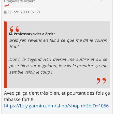
Utagawiste expert
M
06 oct. 2009, 07:50
e
s
s
a
g
Professorxavier a écrit :
e
Bref, j'en reviens en fait à ce que ma dit le cousin
Hub'
Donc, le Legend HCX devrait me suffire et s'il se
pose bien sur le guidon, je vais le prendre, ça me
semble valoir le coup !
Avec ça, ça tient très bien, et pourtant des fois ça
tabasse fort !!
https://buy.garmin.com/shop/shop.do?pID=1056