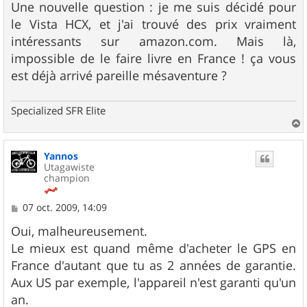
g
Une nouvelle question : je me suis décidé pour
e
le Vista HCX, et j'ai trouvé des prix vraiment
intéressants sur amazon.com. Mais là,
impossible de le faire livre en France ! ça vous
est déjà arrivé pareille mésaventure ?
Specialized SFR Elite
a
u
Yannos
t
Utagawiste
champion
M
07 oct. 2009, 14:09
e
s
Oui, malheureusement.
s
Le mieux est quand même d'acheter le GPS en
a
g
France d'autant que tu as 2 années de garantie.
e
Aux US par exemple, l'appareil n'est garanti qu'un
an.