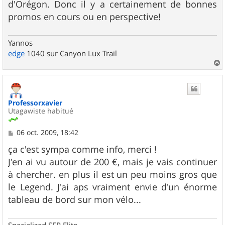
d'Orégon. Donc il y a certainement de bonnes
promos en cours ou en perspective!
Yannos
edge
1040 sur Canyon Lux Trail
a
u
t
Professorxavier
Utagawiste habitué
M
06 oct. 2009, 18:42
e
s
ça c'est sympa comme info, merci !
s
J'en ai vu autour de 200 €, mais je vais continuer
a
g
à chercher. en plus il est un peu moins gros que
e
le Legend. J'ai aps vraiment envie d'un énorme
tableau de bord sur mon vélo...