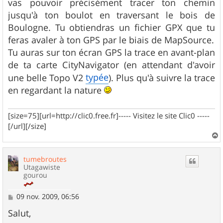
vas pouvoir précisément tracer ton chemin
jusqu'à ton boulot en traversant le bois de
Boulogne. Tu obtiendras un fichier GPX que tu
feras avaler à ton GPS par le biais de MapSource.
Tu auras sur ton écran GPS la trace en avant-plan
de ta carte CityNavigator (en attendant d'avoir
typée
une belle Topo V2
). Plus qu'à suivre la trace
en regardant la nature
[size=75][url=http://clic0.free.fr]----- Visitez le site Clic0 -----
[/url][/size]
a
u
tumebroutes
t
Utagawiste
gourou
M
09 nov. 2009, 06:56
e
s
Salut,
s