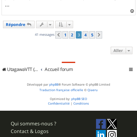
...
a
u
Répondre
t
41 messages
1
2
3
4
5
Précédent
Suivant
Aller
UtagawaVTT (Randos VTT et VTTAE avec traces GPS)
Accueil forum
Développé par
phpBB
® Forum Software © phpBB Limited
Traduction française officielle
©
Qiaeru
Optimized by:
phpBB SEO
Confidentialité
|
Conditions
Qui sommes-nous ?
Contact & Logos