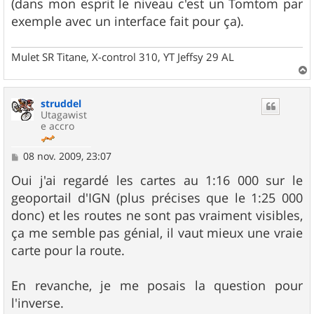
(dans mon esprit le niveau c'est un Tomtom par
exemple avec un interface fait pour ça).
Mulet SR Titane, X-control 310, YT Jeffsy 29 AL
a
u
struddel
t
Utagawist
e accro
M
08 nov. 2009, 23:07
e
s
Oui j'ai regardé les cartes au 1:16 000 sur le
s
geoportail d'IGN (plus précises que le 1:25 000
a
g
donc) et les routes ne sont pas vraiment visibles,
e
ça me semble pas génial, il vaut mieux une vraie
carte pour la route.
En revanche, je me posais la question pour
l'inverse.