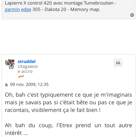
Lapierre X control 420 avec montage Tumebroutien -
garmin
edge
305 - Dakota 20 - Memory map.
a
u
t
struddel
Utagawist
e accro
M
09 nov. 2009, 12:35
e
s
Oh, bah c'est typiquement ce que je m'imaginais
s
mais je savais pas si c'était bête ou pas ce que je
a
g
racontais, visiblement ça le fait bien !
e
Ah bah du coup, l'Etrex prend un tout autre
intérêt ...