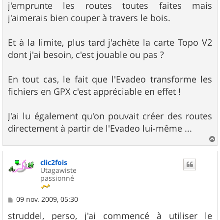
j'emprunte les routes toutes faites mais
j'aimerais bien couper à travers le bois.
Et à la limite, plus tard j'achète la carte Topo V2
dont j'ai besoin, c'est jouable ou pas ?
En tout cas, le fait que l'Evadeo transforme les
fichiers en GPX c'est appréciable en effet !
J'ai lu également qu'on pouvait créer des routes
directement à partir de l'Evadeo lui-même ...
a
u
clic2fois
t
Utagawiste
passionné
M
09 nov. 2009, 05:30
e
s
struddel, perso, j'ai commencé à utiliser le