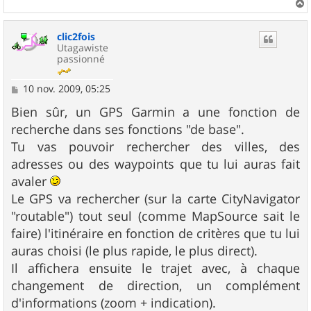
a
u
clic2fois
t
Utagawiste
passionné
M
10 nov. 2009, 05:25
e
s
Bien sûr, un GPS Garmin a une fonction de
s
recherche dans ses fonctions "de base".
a
g
Tu vas pouvoir rechercher des villes, des
e
adresses ou des waypoints que tu lui auras fait
avaler
Le GPS va rechercher (sur la carte CityNavigator
"routable") tout seul (comme MapSource sait le
faire) l'itinéraire en fonction de critères que tu lui
auras choisi (le plus rapide, le plus direct).
Il affichera ensuite le trajet avec, à chaque
changement de direction, un complément
d'informations (zoom + indication).