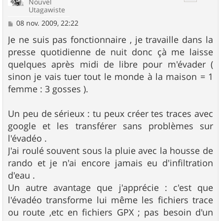
Nouvel
Utagawiste
M
08 nov. 2009, 22:22
e
s
Je ne suis pas fonctionnaire , je travaille dans la
s
presse quotidienne de nuit donc çà me laisse
a
g
quelques après midi de libre pour m'évader (
e
sinon je vais tuer tout le monde à la maison = 1
femme : 3 gosses ).
Un peu de sérieux : tu peux créer tes traces avec
google et les transférer sans problèmes sur
l'évadéo .
J'ai roulé souvent sous la pluie avec la housse de
rando et je n'ai encore jamais eu d'infiltration
d'eau .
Un autre avantage que j'apprécie : c'est que
l'évadéo transforme lui même les fichiers trace
ou route ,etc en fichiers GPX ; pas besoin d'un