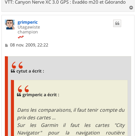
VTT: Canyon Nerve XC 3.0 GPS : Evadéo m20 et Géorando
a
u
grimperic
t
Utagawiste
champion
M
08 nov. 2009, 22:22
e
s
s
a
g
cytut a écrit :
e
grimperic a écrit :
Dans les comparaisons, il faut tenir compte du
prix des cartes ...
Sur les Garmin il faut les cartes "City
Navigator" pour la navigation routière