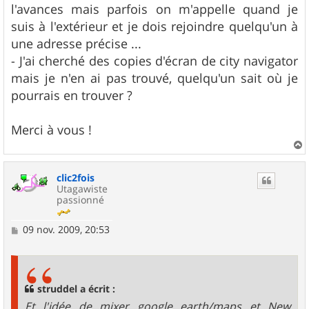
l'avances mais parfois on m'appelle quand je
suis à l'extérieur et je dois rejoindre quelqu'un à
une adresse précise ...
- J'ai cherché des copies d'écran de city navigator
mais je n'en ai pas trouvé, quelqu'un sait où je
pourrais en trouver ?
Merci à vous !
a
u
clic2fois
t
Utagawiste
passionné
M
09 nov. 2009, 20:53
e
s
s
a
g
struddel a écrit :
e
Et l'idée de mixer google earth/maps et New