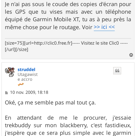
Je n'ai pas sous le coude des copies d'écran pour
les GPS que tu vises mais avec un téléphone
équipé de Garmin Mobile XT, tu as à peu près la
>> ici <<
même chose pour le routage. Voir
[size=75][url=http://clic0.free.fr]----- Visitez le site Clic0 -----
[/url][/size]
a
u
struddel
t
Utagawist
e accro
M
10 nov. 2009, 18:18
e
s
Oké, ça me semble pas mal tout ça.
s
a
g
En attendant de me le procurer, j'essaie
e
trekbuddy sur mon blackberry, c'est fastidieux,
j'espère que ce sera plus simple avec le garmin