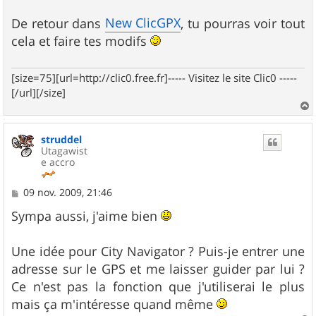
New ClicGPX
De retour dans
, tu pourras voir tout
cela et faire tes modifs
[size=75][url=http://clic0.free.fr]----- Visitez le site Clic0 -----
[/url][/size]
a
u
struddel
t
Utagawist
e accro
M
09 nov. 2009, 21:46
e
s
Sympa aussi, j'aime bien
s
a
g
Une idée pour City Navigator ? Puis-je entrer une
e
adresse sur le GPS et me laisser guider par lui ?
Ce n'est pas la fonction que j'utiliserai le plus
mais ça m'intéresse quand même