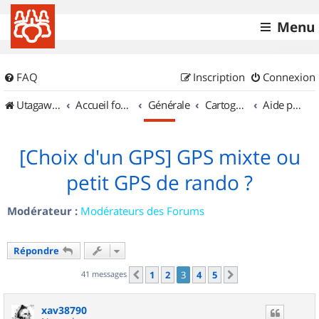
Menu
FAQ
Inscription
Connexion
UtagawaVTT (Randos VTT et VTTAE avec traces GPS)
Accueil forum
Générale
Cartographie et GPS
Aide pour l'achat d'un GPS
[Choix d'un GPS] GPS mixte ou
petit GPS de rando ?
Modérateur :
Modérateurs des Forums
Répondre
41 messages
1
2
3
4
5
Précédent
Suivant
xav38790