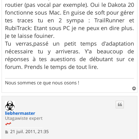
e
routier (pas vocal par exemple). Oui le Dakota 20
fonctionne sous Mac. En guise de soft pour gérer
tes traces tu en 2 sympa : TrailRunner et
RubiTrack: Etant sous PC je ne peux en dire plus.
Je te laisse fouiner.
Tu verras,passé un petit temps d'adaptation
nécessaire tu y arriveras. Y'a beaucoup de
réponses à tes auestions de débutant sur ce
forum. Prends le temps de tout lire.
Nous sommes ce que nous osons !
a
u
t
liebhermaster
Utagawiste expert
M
21 juil. 2011, 21:35
e