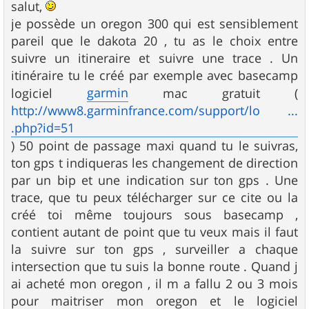
s
salut,
s
je possède un oregon 300 qui est sensiblement
a
g
pareil que le dakota 20 , tu as le choix entre
e
suivre un itineraire et suivre une trace . Un
itinéraire tu le créé par exemple avec basecamp
garmin
logiciel
mac gratuit (
http://www8.garminfrance.com/support/lo ...
.php?id=51
) 50 point de passage maxi quand tu le suivras,
ton gps t indiqueras les changement de direction
par un bip et une indication sur ton gps . Une
trace, que tu peux télécharger sur ce cite ou la
créé toi même toujours sous basecamp ,
contient autant de point que tu veux mais il faut
la suivre sur ton gps , surveiller a chaque
intersection que tu suis la bonne route . Quand j
ai acheté mon oregon , il m a fallu 2 ou 3 mois
pour maitriser mon oregon et le logiciel