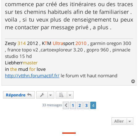
commence par créé des itinéraires ou des traces
sur tes chemins habituels afin de te familiariser .
voila , si tu veux plus de renseignement tu peux
me contacter par message privé , a plus .
Zesty
314
2012
,
K
T
M
Ultra
sport
2010
, garmin oregon 300
, france topo v2 ,cartoexploreur 3.20 , gopro 960 , pinnacle
studio 15 hd
Liebherr
master
in
the
mud
for
love
http://vtthn.forumactif.fr/
le forum vtt haut normand
a
u
Répondre
t
33 messages
1
2
3
4
Précédent
Aller