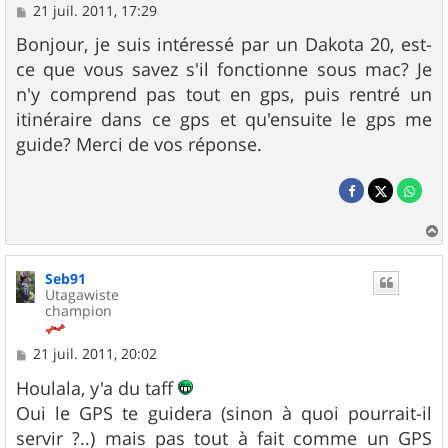
M
21 juil. 2011, 17:29
e
s
Bonjour, je suis intéressé par un Dakota 20, est-
s
ce que vous savez s'il fonctionne sous mac? Je
a
g
n'y comprend pas tout en gps, puis rentré un
e
itinéraire dans ce gps et qu'ensuite le gps me
guide? Merci de vos réponse.
a
u
Seb91
t
Utagawiste
champion
M
21 juil. 2011, 20:02
e
s
Houlala, y'a du taff
s
Oui le GPS te guidera (sinon à quoi pourrait-il
a
g
servir ?..) mais pas tout à fait comme un GPS