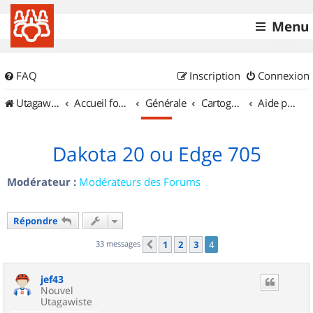
Menu
FAQ
Inscription
Connexion
UtagawaVTT (Randos VTT et VTTAE avec traces GPS)
Accueil forum
Générale
Cartographie et GPS
Aide pour l'achat d'un GPS
Dakota 20 ou Edge 705
Modérateur :
Modérateurs des Forums
Répondre
33 messages
1
2
3
4
Précédent
jef43
Nouvel
Utagawiste