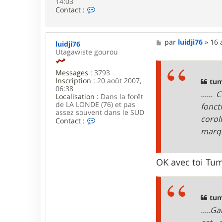
14:03
C
Contact :
o
n
t
a
M
par
luidji76
»
16 
luidji76
c
e
Utagawiste gourou
t
s
e
s
r
Messages :
3793
a
_
Inscription :
20 août 2007,
g
tum
m
06:38
e
.....
u
Localisation :
Dans la forêt
s
de LA LONDE (76) et pas
fonct
h
assez souvent dans le SUD
corol
u
C
Contact :
o
marqu
n
t
a
c
OK avec toi Tu
t
e
r
l
tum
u
i
.....
d