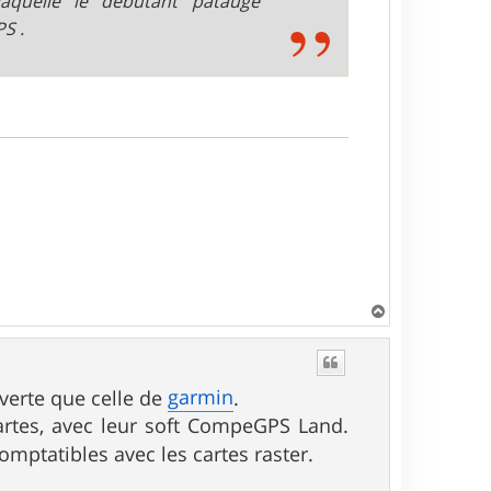
aquelle le débutant patauge
PS .
H
a
u
t
garmin
erte que celle de
.
cartes, avec leur soft CompeGPS Land.
comptatibles avec les cartes raster.