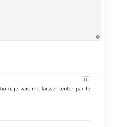
H
a
u
t
ion), je vais me laisser tenter par le