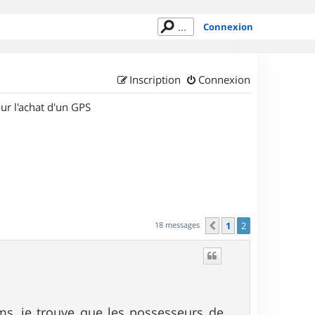
Connexion
Inscription
Connexion
ur l'achat d'un GPS
18 messages
1
2
Précédent
ms, je trouve que les possesseurs de