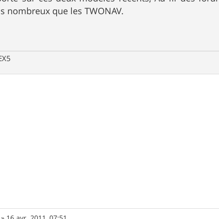
us nombreux que les TWONAV.
 EX5
»
16 avr. 2011, 07:51