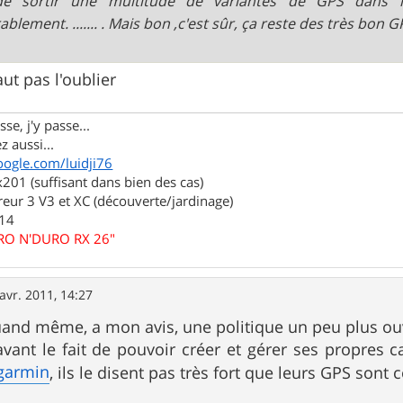
de sortir une multitude de variantes de GPS dans l
blement. ....... . Mais bon ,c'est sûr, ça reste des très bon G
faut pas l'oublier
se, j'y passe...
z aussi...
oogle.com/luidji76
01 (suffisant dans bien des cas)
eur 3 V3 et XC (découverte/jardinage)
.14
URO N'DURO RX 26"
avr. 2011, 14:27
nd même, a mon avis, une politique un peu plus ouv
avant le fait de pouvoir créer et gérer ses propres 
garmin
, ils le disent pas très fort que leurs GPS sont 