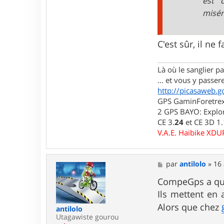
est 
j
i
miséra
7
6
C'est sûr, il ne 
Là où le sanglier pas
... et vous y passere
http://picasaweb.g
GPS GaminForetrex2
2 GPS BAYO: Explor
CE 3.
24
et CE 3D 1
V.A.E. Haibike XD
M
par
antilolo
»
16 
e
s
CompeGps a qua
s
Ils mettent en 
a
g
Alors que chez
antilolo
e
Utagawiste gourou