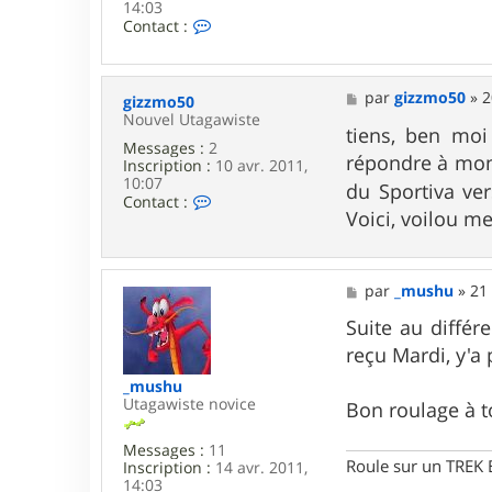
14:03
C
Contact :
o
n
t
a
M
par
gizzmo50
»
2
gizzmo50
c
e
Nouvel Utagawiste
t
s
tiens, ben moi
e
Messages :
2
s
répondre à mon 
r
Inscription :
10 avr. 2011,
a
_
10:07
g
du Sportiva ver
m
C
Contact :
e
Voici, voilou m
u
o
s
n
h
t
u
a
c
M
par
_mushu
»
21 
t
e
e
s
Suite au différ
r
s
reçu Mardi, y'a
g
a
i
g
_mushu
z
e
Utagawiste novice
Bon roulage à t
z
m
o
Messages :
11
5
Roule sur un TREK
Inscription :
14 avr. 2011,
0
14:03