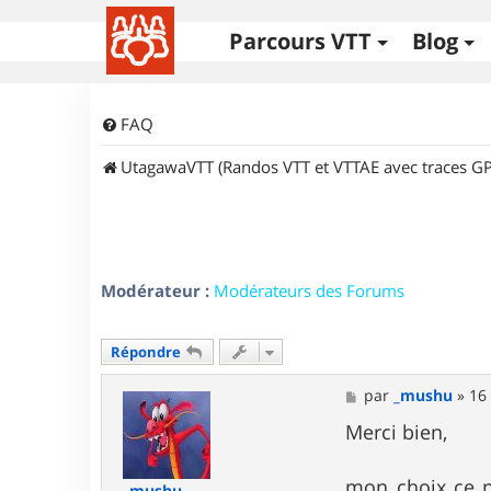
Parcours VTT
Blog
FAQ
UtagawaVTT (Randos VTT et VTTAE avec traces GP
Modérateur :
Modérateurs des Forums
Répondre
M
par
_mushu
»
16 
e
s
Merci bien,
s
a
g
mon choix ce p
_mushu