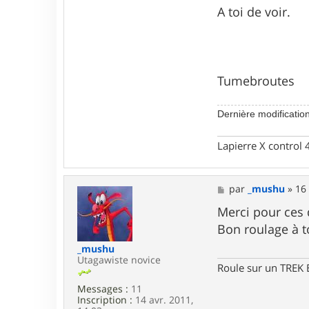
e
A toi de voir.
b
r
o
u
t
e
Tumebroutes
s
Dernière modificatio
Lapierre X control
M
par
_mushu
»
16 
e
s
Merci pour ces d
s
Bon roulage à t
a
g
_mushu
e
Utagawiste novice
Roule sur un TREK
Messages :
11
Inscription :
14 avr. 2011,