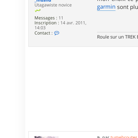
e
Utagawiste novice
garmin
sont pl
Messages :
11
Inscription :
14 avr. 2011,
14:03
C
Contact :
Roule sur un TREK
o
n
t
a
c
t
e
r
_
m
u
s
h
u
M
par
tumebroutes