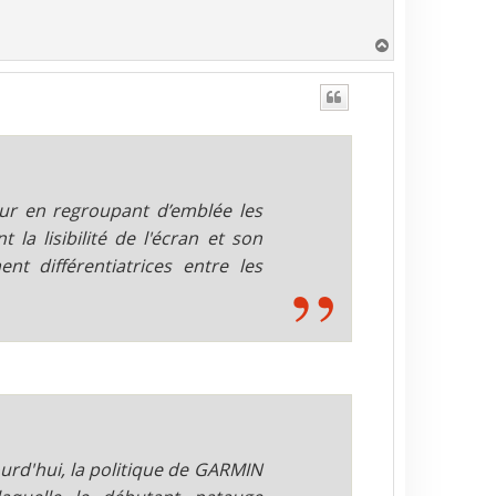
H
a
u
t
futur en regroupant d’emblée les
la lisibilité de l'écran et son
nt différentiatrices entre les
ourd'hui, la politique de GARMIN