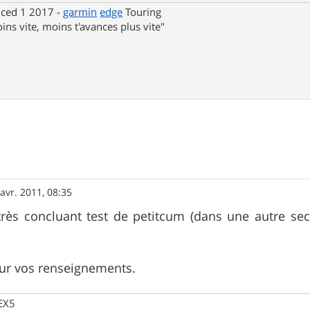
nced 1 2017 -
garmin
edge
Touring
ins vite, moins t'avances plus vite"
avr. 2011, 08:35
très concluant test de petitcum (dans une autre sect
our vos renseignements.
 EX5