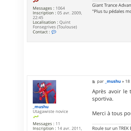
Giant Trance Adva
Messages :
1064
"Plus tu pédales mo
Inscription :
05 avr. 2009,
22:45
Localisation :
Quint
Fonsegrives (Toulouse)
C
Contact :
o
n
t
a
c
t
e
r
a
n
M
par
_mushu
»
18 
t
e
i
s
Après avoir le 
l
s
o
sportiva.
a
l
g
o
_mushu
e
Utagawiste novice
Merci à tous p
Messages :
11
Roule sur un TREK
Inscription :
14 avr. 2011,