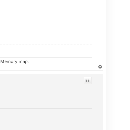
- Memory map.
H
a
u
t