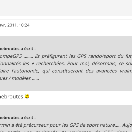
avr. 2011, 10:24
ebroutes a écrit :
. CompeGPS ........ Ils préfigurent les GPS rando/sport du 
ionnalités les + recherchées. Pour moi, désormais, ce sont 
laire l'autonomie, qui constitueront des avancées vraime
es / modèles ......
mebroutes
ebroutes a écrit :
Garmin a été précurseur pour les GPS de sport nature..... Auj