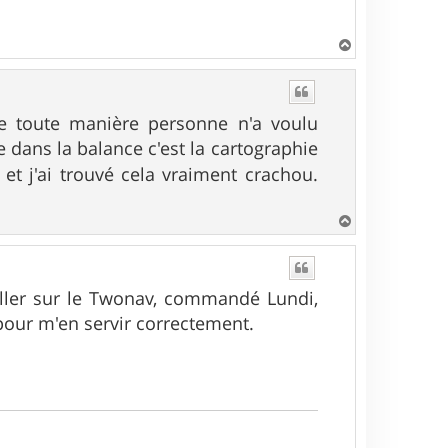
H
a
u
t
De toute manière personne n'a voulu
 dans la balance c'est la cartographie
, et j'ai trouvé cela vraiment crachou.
H
a
u
t
 aller sur le Twonav, commandé Lundi,
 pour m'en servir correctement.