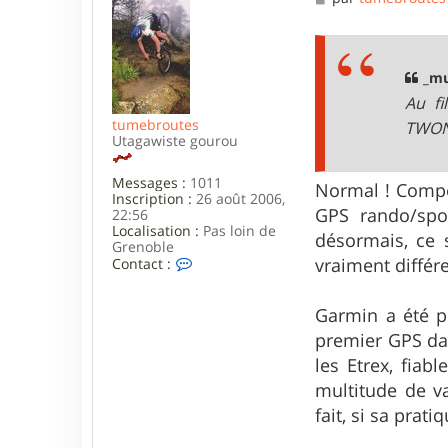
e
s
s
a
g
_mu
e
Au f
tumebroutes
TWON
Utagawiste gourou
Messages :
1011
Normal ! Compe
Inscription :
26 août 2006,
GPS rando/spor
22:56
Localisation :
Pas loin de
désormais, ce s
Grenoble
C
vraiment différ
Contact :
o
n
t
Garmin a été p
a
premier GPS dat
c
t
les Etrex, fiab
e
multitude de v
r
t
fait, si sa prat
u
m