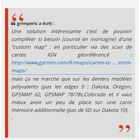
e
s
s
a
g
grimperic a écrit :
e
Une solution intéressante c'est de pouvoir
compléter si besoin (course en montagne) d'une
"custom map" : en particulier via des scan de
cartes IGN géoréférencé :
http://www.garmin.com/fr/maps/cartes-to ... stom-
maps/
mais ça ne marche que sur les deniers modèles
polyvalents (pas les edges !) : Dakota, Oregon,
GPSMAP 62, GPSMAP 78/78s,Colorado et il vaut
mieux avoir un peu de place sur une carte
mémoire additionnelle (pas de SD sur Dakota 10).
.