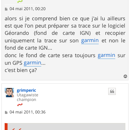
M
04 mai 2011, 00:20
e
s
alors si je comprend bien ce que j'ai lu ailleurs
s
est que l'on peut préparer sa trace sur le logiciel
a
g
Géorando (fond de carte IGN) et recopier
e
garmin
uniquement la trace sur son
et non le
fond de carte IGN...
garmin
donc le fond de carte sera toujours
sur
garmin
un GPS
...
c'est bien ça?
a
u
grimperic
t
Utagawiste
champion
M
04 mai 2011, 00:36
e
s
s