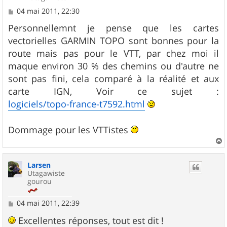
M
04 mai 2011, 22:30
e
s
Personnellemnt je pense que les cartes
s
vectorielles GARMIN TOPO sont bonnes pour la
a
g
route mais pas pour le VTT, par chez moi il
e
maque environ 30 % des chemins ou d'autre ne
sont pas fini, cela comparé à la réalité et aux
carte IGN, Voir ce sujet :
logiciels/topo-france-t7592.html
Dommage pour les VTTistes
a
u
Larsen
t
Utagawiste
gourou
M
04 mai 2011, 22:39
e
s
Excellentes réponses, tout est dit !
s