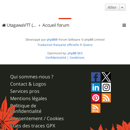
Aller
UtagawaVTT (Randos VTT et VTTAE avec traces GPS)
Accueil forum
Développé par
phpBB
® Forum Software © phpBB Limited
Traduction française officielle
©
Qiaeru
Optimized by:
phpBB SEO
Confidentialité
|
Conditions
Qui sommes-nous ?
Contact & Logos
Services pros
Mentions légales
Politique de
confidentialité
Consentement / Cookies
Stats des traces GPX