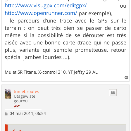
http://www.visugpx.com/editgpx/
ou
http://www.openrunner.com/
par exemple),
- le parcours d'une trace avec le GPS sur le
terrain : on peut très bien se passer de carto
même si la possibilité de se dérouter est très
aisée avec une bonne carte (trace qui ne passe
plus, variante qui semble prometteuse, retour
spécial jambes lourdes ...).
Mulet SR Titane, X-control 310, YT Jeffsy 29 AL
a
u
tumebroutes
t
Utagawiste
gourou
M
04 mai 2011, 06:54
e
s
s