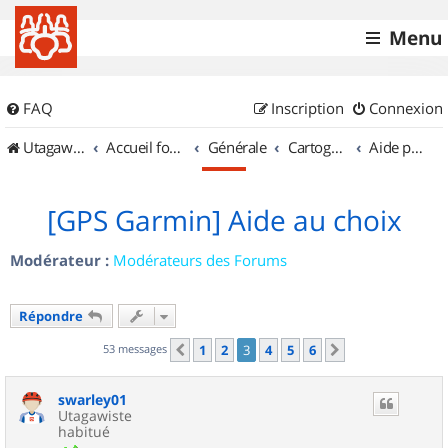
Menu
FAQ
Inscription
Connexion
UtagawaVTT (Randos VTT et VTTAE avec traces GPS)
Accueil forum
Générale
Cartographie et GPS
Aide pour l'achat d'un GPS
[GPS Garmin] Aide au choix
Modérateur :
Modérateurs des Forums
Répondre
53 messages
1
2
3
4
5
6
Précédent
Suivant
swarley01
Utagawiste
habitué