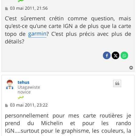
M
03 mai 2011, 21:56
e
s
C'est sûrement crétin comme question, mais
s
qu'est-ce qu'une carte IGN a de plus que la carte
a
g
garmin
topo de
? C'est plus précis avec plus de
e
détails?
a
u
tehus
t
Utagawiste
novice
M
03 mai 2011, 23:22
e
s
personnellement pour mes carte routières je
s
prend du Michelin et pour les rando
a
g
IGN....surtout pour le graphisme, les couleurs, la
e