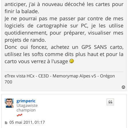
anticiper, j'ai à nouveau décoché les cartes pour
finir la balade.
Je ne pourrai pas me passer par contre de mes
logiciels de cartographie sur PC, je les utilise
quotidiennement, pour préparer, visualiser mes
projets de rando.
Donc oui foncez, achetez un GPS SANS carto,
utilisez les softs comme dits plus haut et pour la
carto vous verrez à l'usage
eTrex vista HCx - CE3D - Memorymap Alpes v5 - Orégon
700
a
u
grimperic
t
Utagawiste
champion
M
05 mai 2011, 01:17
e