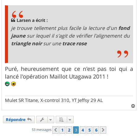
s
s
a
g
Larsen a écrit :
e
je trouve tellement plus facile la lecture d'un
fond
jaune
sur lequel il s'agit de vérifier l'alignement du
triangle noir
sur une
trace rose
Puré, heureusement que ce n'est pas toi qui a
lancé l'opération Maillot Utagawa 2011 !
Mulet SR Titane, X-control 310, YT Jeffsy 29 AL
a
u
Répondre
t
53 messages
1
2
3
4
5
6
Précédent
Suivant