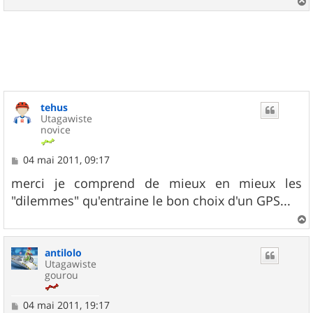
a
u
t
tehus
Utagawiste
novice
M
04 mai 2011, 09:17
e
s
merci je comprend de mieux en mieux les
s
"dilemmes" qu'entraine le bon choix d'un GPS...
a
g
e
a
u
antilolo
t
Utagawiste
gourou
M
04 mai 2011, 19:17