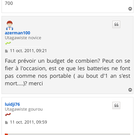
700
a
u
t
azerman100
Utagawiste novice
M
11 oct. 2011, 09:21
e
s
Faut prévoir un budget de combien? Peut on se
s
fier à l'occasion, est ce que les batteries ne font
a
g
pas comme nos portable ( au bout d'1 an s'est
e
mort....)? merci
a
u
luidji76
t
Utagawiste gourou
M
11 oct. 2011, 09:59
e
s