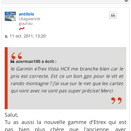
a
u
antilolo
t
Utagawiste
gourou
M
11 oct. 2011, 13:20
e
s
s
a
g
azerman100 a écrit :
e
le Garmin eTrex Vista HCX me branche bien car le
prix est correcte. Est ce un bon gps pour le vtt et
rando montagne ? J'ai vue sur le net que les cartes
qui vont avec ne sont pas super précise! Merci
Salut,
Tu as aussi la nouvelle gamme d'Etrex qui est
pas bien plus chère que l'ancienne, avec