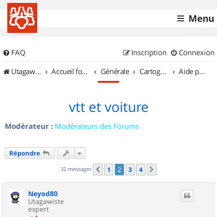
Menu
FAQ
Inscription
Connexion
UtagawaVTT (Randos VTT et VTTAE avec traces GPS)
Accueil forum
Générale
Cartographie et GPS
Aide pour l'achat d'un GPS
vtt et voiture
Modérateur :
Modérateurs des Forums
Répondre
32 messages
1
2
3
4
Précédent
Suivant
Neyod80
Utagawiste
expert