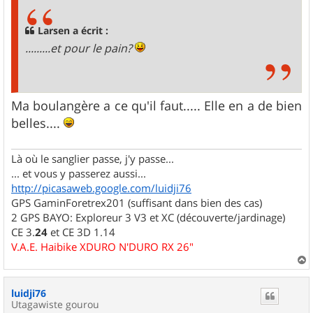
s
a
g
Larsen a écrit :
e
.........et pour le pain?
Ma boulangère a ce qu'il faut..... Elle en a de bien
belles....
Là où le sanglier passe, j'y passe...
... et vous y passerez aussi...
http://picasaweb.google.com/luidji76
GPS GaminForetrex201 (suffisant dans bien des cas)
2 GPS BAYO: Exploreur 3 V3 et XC (découverte/jardinage)
CE 3.
24
et CE 3D 1.14
V.A.E. Haibike XDURO N'DURO RX 26"
a
u
luidji76
t
Utagawiste gourou