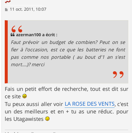
M
11 oct. 2011, 10:07
e
s
s
a
g
azerman100 a écrit :
e
Faut prévoir un budget de combien? Peut on se
fier à l'occasion, est ce que les batteries ne font
pas comme nos portable ( au bout d'1 an s'est
mort....)? merci
Fais un petit effort de recherche, tout est dit sur
ce site
LA ROSE DES VENTS
Tu peux aussi aller voir
, c'est
un des meilleurs et en + tu as une réduc. pour
les Utagawistes