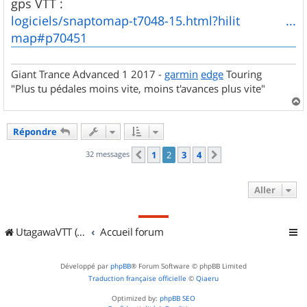
gps VTT :
logiciels/snaptomap-t7048-15.html?hilit ...
map#p70451
Giant Trance Advanced 1 2017 -
garmin
edge
Touring
"Plus tu pédales moins vite, moins t'avances plus vite"
a
u
Répondre
t
32 messages
1
2
3
4
Précédent
Suivant
Aller
UtagawaVTT (Randos VTT et VTTAE avec traces GPS)
Accueil forum
Développé par
phpBB
® Forum Software © phpBB Limited
Traduction française officielle
©
Qiaeru
Optimized by:
phpBB SEO