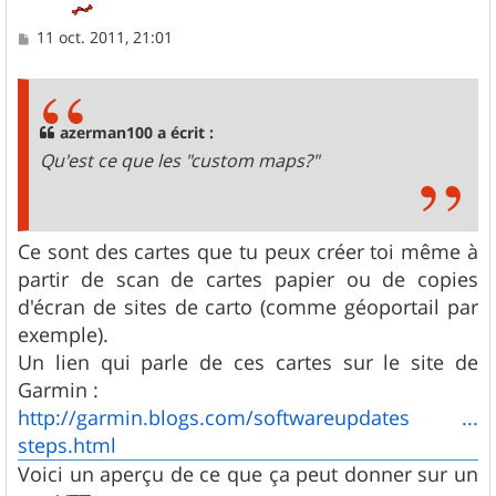
M
11 oct. 2011, 21:01
e
s
s
a
g
azerman100 a écrit :
e
Qu'est ce que les "custom maps?"
Ce sont des cartes que tu peux créer toi même à
partir de scan de cartes papier ou de copies
d'écran de sites de carto (comme géoportail par
exemple).
Un lien qui parle de ces cartes sur le site de
Garmin :
http://garmin.blogs.com/softwareupdates ...
steps.html
Voici un aperçu de ce que ça peut donner sur un