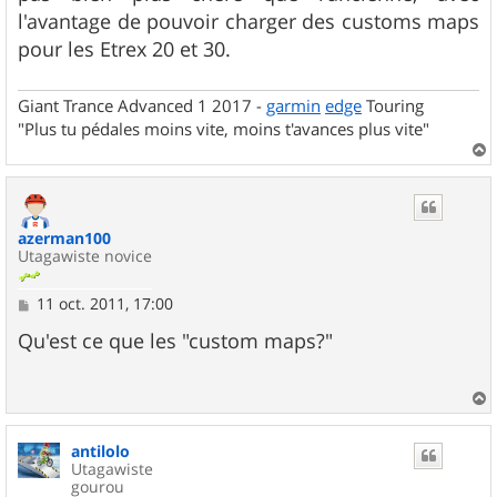
l'avantage de pouvoir charger des customs maps
pour les Etrex 20 et 30.
Giant Trance Advanced 1 2017 -
garmin
edge
Touring
"Plus tu pédales moins vite, moins t'avances plus vite"
a
u
t
azerman100
Utagawiste novice
M
11 oct. 2011, 17:00
e
s
Qu'est ce que les "custom maps?"
s
a
g
e
a
u
antilolo
t
Utagawiste
gourou