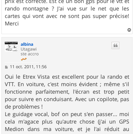
prix est correcte. Est ce un bon gps pour le vtt et
a
g
rando montagne ? J'ai vue sur le net que les
e
cartes qui vont avec ne sont pas super précise!
Merci
a
u
albina
t
Utagawi
ste accro
M
11 oct. 2011, 11:56
e
s
Oui le Etrex Vista est excellent pour la rando et
s
VTT. En voiture, c'est moins évident ; même s'il
a
g
fonctionne parfaitement, l'écran est trop petit
e
pour suivre en conduisant. Avec un copilote, pas
de problèmes !
Le guidage vocal, bof on peut s'en passer... moi
cela m'agace plus qu'autre chose (j'ai un GPS
Medion dans ma voiture, et je l'ai réduit au