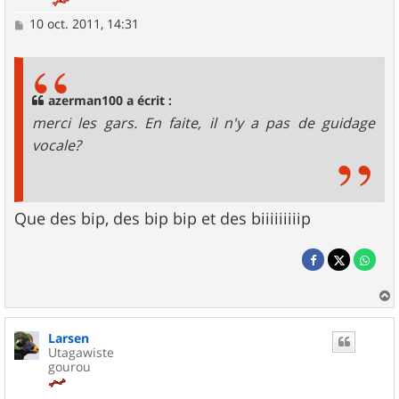
M
10 oct. 2011, 14:31
e
s
s
a
g
azerman100 a écrit :
e
merci les gars. En faite, il n'y a pas de guidage
vocale?
Que des bip, des bip bip et des biiiiiiiiip
a
u
Larsen
t
Utagawiste
gourou