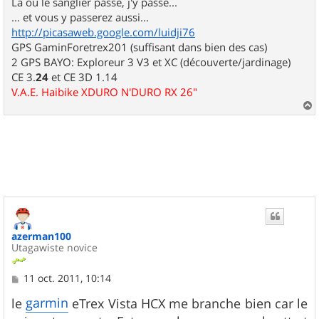
Là où le sanglier passe, j'y passe...
... et vous y passerez aussi...
http://picasaweb.google.com/luidji76
GPS GaminForetrex201 (suffisant dans bien des cas)
2 GPS BAYO: Exploreur 3 V3 et XC (découverte/jardinage)
CE 3.
24
et CE 3D 1.14
V.A.E. Haibike XDURO N'DURO RX 26"
a
u
t
azerman100
Utagawiste novice
M
11 oct. 2011, 10:14
e
s
garmin
le
eTrex Vista HCX me branche bien car le
s