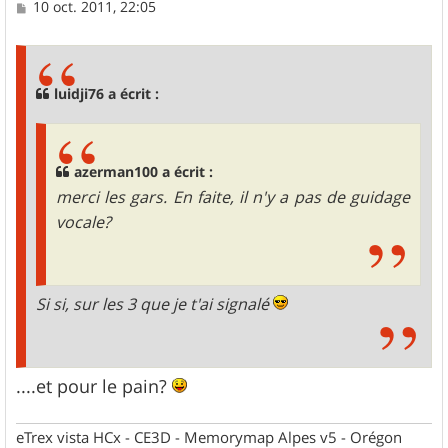
M
10 oct. 2011, 22:05
e
s
s
a
g
luidji76 a écrit :
e
azerman100 a écrit :
merci les gars. En faite, il n'y a pas de guidage
vocale?
Si si, sur les 3 que je t'ai signalé
....et pour le pain?
eTrex vista HCx - CE3D - Memorymap Alpes v5 - Orégon