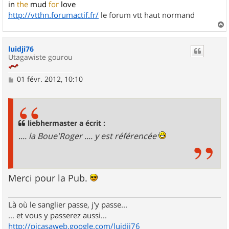
in
the
mud
for
love
http://vtthn.forumactif.fr/
le forum vtt haut normand
a
u
luidji76
t
Utagawiste gourou
M
01 févr. 2012, 10:10
e
s
s
a
g
liebhermaster a écrit :
e
.... la Boue'Roger .... y est référencée
Merci pour la Pub.
Là où le sanglier passe, j'y passe...
... et vous y passerez aussi...
http://picasaweb.google.com/luidji76