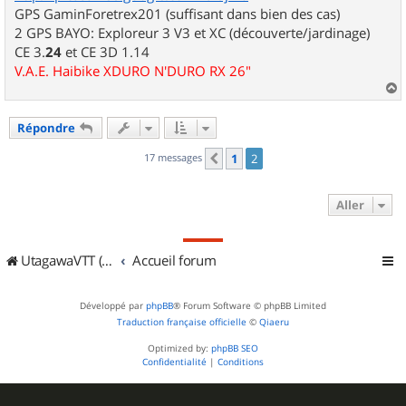
GPS GaminForetrex201 (suffisant dans bien des cas)
2 GPS BAYO: Exploreur 3 V3 et XC (découverte/jardinage)
CE 3.
24
et CE 3D 1.14
V.A.E. Haibike XDURO N'DURO RX 26"
a
u
Répondre
t
17 messages
1
2
Précédent
Aller
UtagawaVTT (Randos VTT et VTTAE avec traces GPS)
Accueil forum
Développé par
phpBB
® Forum Software © phpBB Limited
Traduction française officielle
©
Qiaeru
Optimized by:
phpBB SEO
Confidentialité
|
Conditions