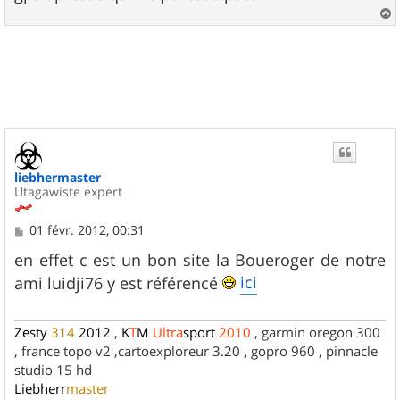
a
u
t
liebhermaster
Utagawiste expert
M
01 févr. 2012, 00:31
e
s
en effet c est un bon site la Boueroger de notre
s
ici
ami luidji76 y est référencé
a
g
e
Zesty
314
2012
,
K
T
M
Ultra
sport
2010
, garmin oregon 300
, france topo v2 ,cartoexploreur 3.20 , gopro 960 , pinnacle
studio 15 hd
Liebherr
master