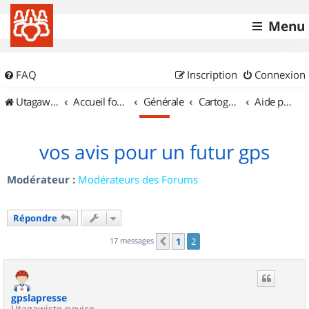
Menu
FAQ
Inscription
Connexion
UtagawaVTT (Randos VTT et VTTAE avec traces GPS)
Accueil forum
Générale
Cartographie et GPS
Aide pour l'achat d'un GPS
vos avis pour un futur gps
Modérateur :
Modérateurs des Forums
Répondre
17 messages
1
2
Précédent
gpslapresse
Utagawiste novice