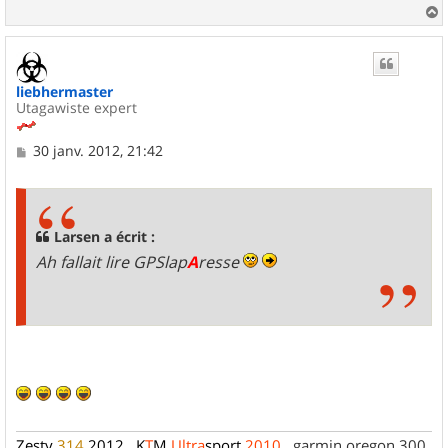
a
u
t
liebhermaster
Utagawiste expert
M
30 janv. 2012, 21:42
e
s
s
a
g
Larsen a écrit :
e
Ah fallait lire GPSlap
A
resse
Zesty
314
2012
,
K
T
M
Ultra
sport
2010
, garmin oregon 300