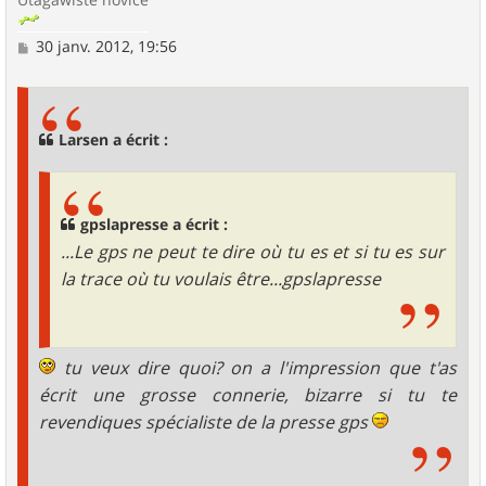
M
30 janv. 2012, 19:56
e
s
s
a
g
Larsen a écrit :
e
gpslapresse a écrit :
...Le gps ne peut te dire où tu es et si tu es sur
la trace où tu voulais être...gpslapresse
tu veux dire quoi? on a l'impression que t'as
écrit une grosse connerie, bizarre si tu te
revendiques spécialiste de la presse gps