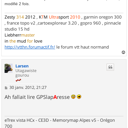
modifié 2 fois.
Zesty
314
2012
,
K
T
M
Ultra
sport
2010
, garmin oregon 300
, france topo v2 ,cartoexploreur 3.20 , gopro 960 , pinnacle
studio 15 hd
Liebherr
master
in
the
mud
for
love
http://vtthn.forumactif.fr/
le forum vtt haut normand
a
u
Larsen
t
Utagawiste
gourou
M
30 janv. 2012, 21:27
e
s
Ah fallait lire GPSlap
A
resse
s
a
g
e
eTrex vista HCx - CE3D - Memorymap Alpes v5 - Orégon
700