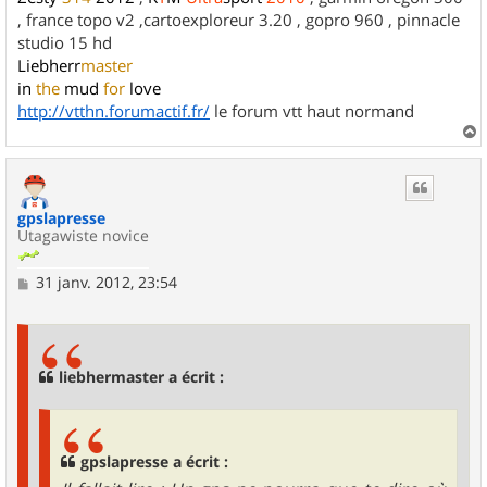
, france topo v2 ,cartoexploreur 3.20 , gopro 960 , pinnacle
studio 15 hd
Liebherr
master
in
the
mud
for
love
http://vtthn.forumactif.fr/
le forum vtt haut normand
a
u
t
gpslapresse
Utagawiste novice
M
31 janv. 2012, 23:54
e
s
s
a
g
liebhermaster a écrit :
e
gpslapresse a écrit :