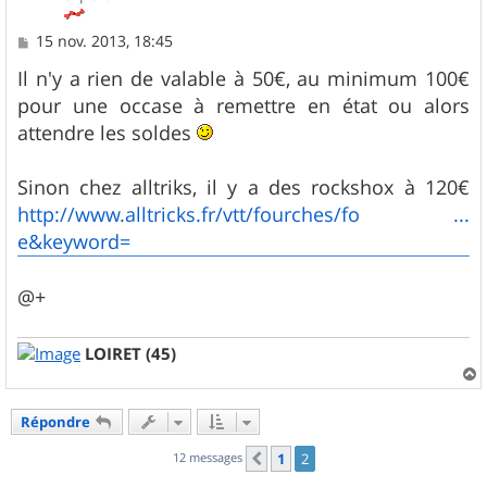
M
15 nov. 2013, 18:45
e
s
Il n'y a rien de valable à 50€, au minimum 100€
s
pour une occase à remettre en état ou alors
a
g
attendre les soldes
e
Sinon chez alltriks, il y a des rockshox à 120€
http://www.alltricks.fr/vtt/fourches/fo ...
e&keyword=
@+
LOIRET (45)
a
u
Répondre
t
12 messages
1
2
Précédent