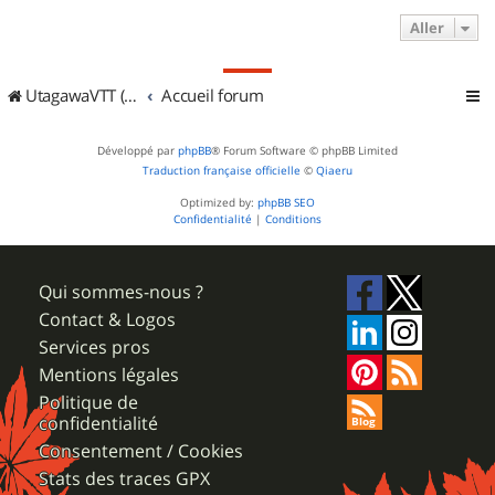
Aller
UtagawaVTT (Randos VTT et VTTAE avec traces GPS)
Accueil forum
Développé par
phpBB
® Forum Software © phpBB Limited
Traduction française officielle
©
Qiaeru
Optimized by:
phpBB SEO
Confidentialité
|
Conditions
Qui sommes-nous ?
Contact & Logos
Services pros
Mentions légales
Politique de
confidentialité
Consentement / Cookies
Stats des traces GPX