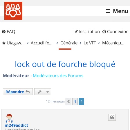
Menu
FAQ
Inscription
Connexion
UtagawaVTT (Randos VTT et VTTAE avec traces GPS)
Accueil forum
Générale
Le VTT
Mécanique et Entretiens
lock out de fourche bloqué
Modérateur :
Modérateurs des Forums
Répondre
12 messages
1
2
Précédent
m249addict
Utagawiste novice