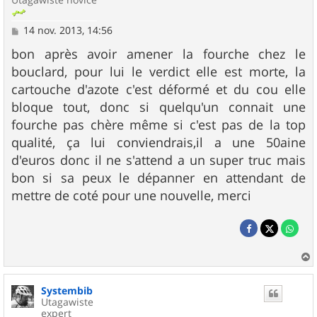
M
14 nov. 2013, 14:56
e
s
bon après avoir amener la fourche chez le
s
bouclard, pour lui le verdict elle est morte, la
a
g
cartouche d'azote c'est déformé et du cou elle
e
bloque tout, donc si quelqu'un connait une
fourche pas chère même si c'est pas de la top
qualité, ça lui conviendrais,il a une 50aine
d'euros donc il ne s'attend a un super truc mais
bon si sa peux le dépanner en attendant de
mettre de coté pour une nouvelle, merci
a
u
Systembib
t
Utagawiste
expert