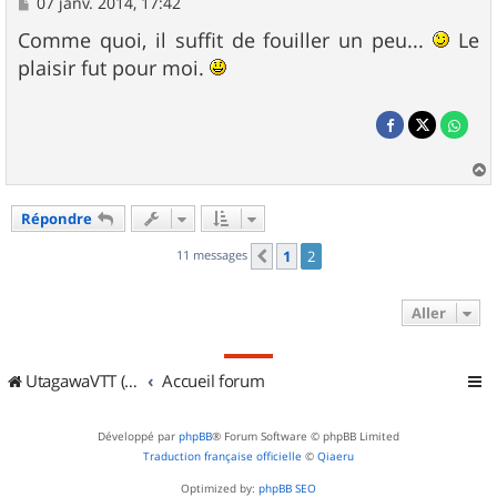
M
07 janv. 2014, 17:42
e
s
Comme quoi, il suffit de fouiller un peu...
Le
s
plaisir fut pour moi.
a
g
e
a
u
Répondre
t
11 messages
1
2
Précédent
Aller
UtagawaVTT (Randos VTT et VTTAE avec traces GPS)
Accueil forum
Développé par
phpBB
® Forum Software © phpBB Limited
Traduction française officielle
©
Qiaeru
Optimized by:
phpBB SEO