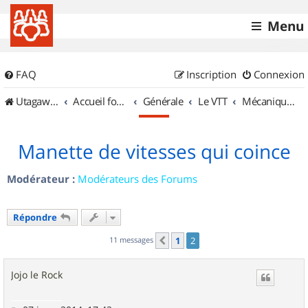
Menu
FAQ
Inscription
Connexion
UtagawaVTT (Randos VTT et VTTAE avec traces GPS)
Accueil forum
Générale
Le VTT
Mécanique et Entretiens
Manette de vitesses qui coince
Modérateur :
Modérateurs des Forums
Répondre
11 messages
1
2
Précédent
Jojo le Rock