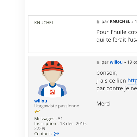
M
par
KNUCHEL
»
1
KNUCHEL
e
s
Pour l'huile cot
s
qui te ferait l'u
a
g
e
M
par
willou
»
19 o
e
s
bonsoir,
s
htt
j 'ais ce lien
a
g
par contre je n
e
willou
Merci
Utagawiste passionné
Messages :
51
Inscription :
13 déc. 2010,
22:09
C
Contact :