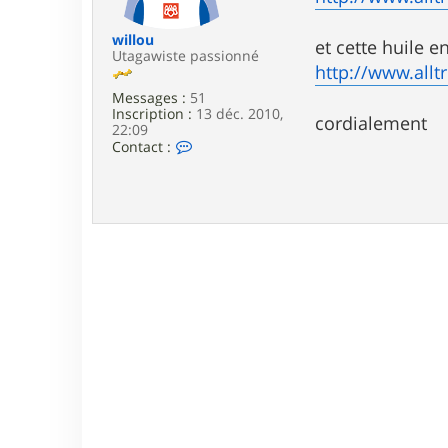
e
willou
et cette huile e
Utagawiste passionné
http://www.alltr
Messages :
51
Inscription :
13 déc. 2010,
cordialement
22:09
C
Contact :
o
n
t
a
c
t
e
r
w
i
l
l
o
u