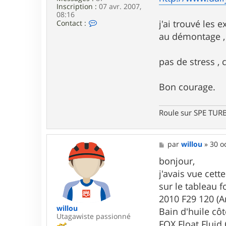
Inscription :
07 avr. 2007,
08:16
C
j'ai trouvé les 
Contact :
o
au démontage , 
n
t
a
pas de stress , c
c
t
e
Bon courage.
r
C
R
A
Roule sur SPE TU
M
3
1
M
par
willou
»
30 o
e
s
bonjour,
s
j'avais vue cet
a
g
sur le tableau fo
e
2010 F29 120 (A
willou
Bain d'huile côt
Utagawiste passionné
FOX Float Fluid