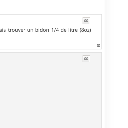
ais trouver un bidon 1/4 de litre (8oz)
H
a
u
t