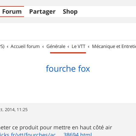
Forum
Partager
Shop
S)
Accueil forum
Générale
Le VTT
Mécanique et Entreti
fourche fox
ct. 2014, 11:25
heter ce produit pour mettre en haut côté air
icks.fr/vtt/fourches/ac ... 38694.html