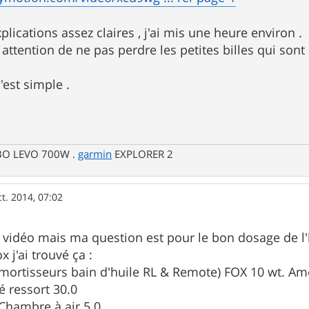
explications assez claires , j'ai mis une heure environ .
attention de ne pas perdre les petites billes qui sont
'est simple .
RBO LEVO 700W .
garmin
EXPLORER 2
ct. 2014, 07:02
te vidéo mais ma question est pour le bon dosage de l'
x j'ai trouvé ça :
mortisseurs bain d'huile RL & Remote) FOX 10 wt. Am
é ressort 30.0
 Chambre à air 5.0.