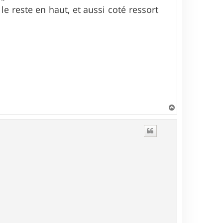
le reste en haut, et aussi coté ressort
H
a
u
t