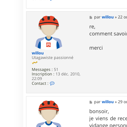
o
n
t
a
M
par
willou
»
22 o
c
e
t
s
re,
e
s
comment savoir 
r
a
w
g
i
e
merci
l
l
willou
o
Utagawiste passionné
u
Messages :
51
Inscription :
13 déc. 2010,
22:09
C
Contact :
o
n
t
a
M
par
willou
»
29 o
c
e
t
s
bonsoir,
e
s
je viens de re
r
a
w
g
vidange personn