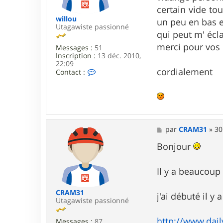
i
e
certain vide to
l
l
willou
un peu en bas et
o
Utagawiste passionné
qui peut m' écla
u
merci pour vos
Messages :
51
Inscription :
13 déc. 2010,
22:09
cordialement
C
Contact :
o
n
t
a
c
t
e
M
par
CRAM31
»
30
r
e
w
s
Bonjour
i
s
l
a
l
g
Il y a beaucoup 
o
e
u
CRAM31
j'ai débuté il y
Utagawiste passionné
http://www.dail
Messages :
87