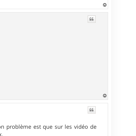
H
a
u
t
H
a
u
t
on problème est que sur les vidéo de
x.