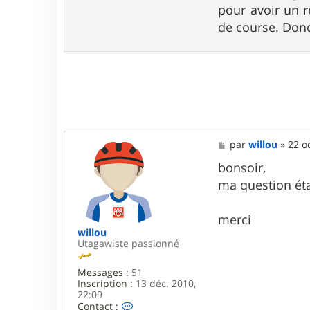
pour avoir un r
l
l
de course. Donc
o
u
M
par
willou
»
22 o
e
s
bonsoir,
s
ma question étai
a
g
e
merci
willou
Utagawiste passionné
Messages :
51
Inscription :
13 déc. 2010,
22:09
C
Contact :