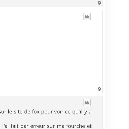
H
a
u
t
H
a
u
t
ur le site de fox pour voir ce qu'il y a
 l'ai fait par erreur sur ma fourche et