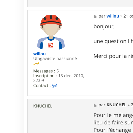
o
n
t
a
M
par
willou
»
21 o
c
e
t
s
bonjour,
e
s
r
a
w
g
une question l'
i
e
l
l
willou
Merci pour la 
o
Utagawiste passionné
u
Messages :
51
Inscription :
13 déc. 2010,
22:09
C
Contact :
o
n
t
a
M
par
KNUCHEL
»
2
KNUCHEL
c
e
t
s
Pour le mélange 
e
s
lieu de faire su
r
a
w
g
Pour l'échange d
i
e