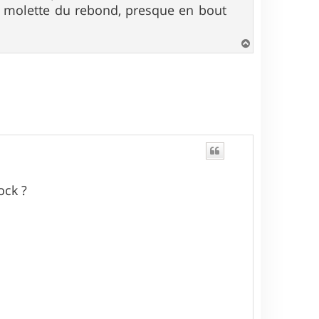
la molette du rebond, presque en bout
H
a
u
t
ock ?