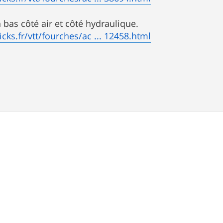
n bas côté air et côté hydraulique.
icks.fr/vtt/fourches/ac ... 12458.html