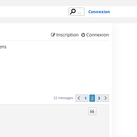
Connexion
Inscription
Connexion
ens
22 messages
1
2
3
Précédent
Suivant