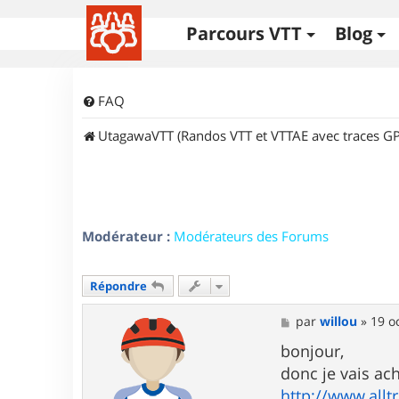
Parcours VTT
Blog
FAQ
UtagawaVTT (Randos VTT et VTTAE avec traces GP
Modérateur :
Modérateurs des Forums
Répondre
M
par
willou
»
19 o
e
s
bonjour,
s
donc je vais ac
a
g
http://www.alltr