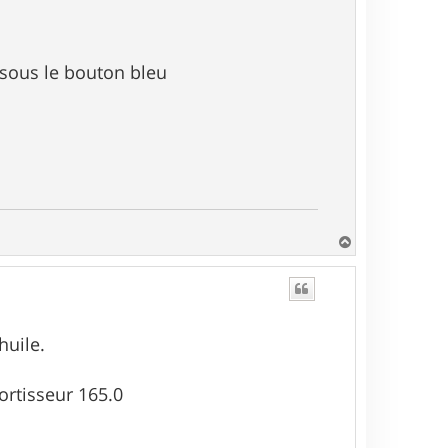
 sous le bouton bleu
H
a
u
t
huile.
ortisseur 165.0