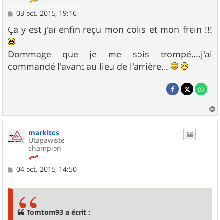
M
03 oct. 2015, 19:16
e
s
Ça y est j'ai enfin reçu mon colis et mon frein !!!
s
a
g
Dommage que je me sois trompé....j'ai
e
commandé l'avant au lieu de l'arrière...
a
u
markitos
t
Utagawiste
champion
M
04 oct. 2015, 14:50
e
s
s
a
g
Tomtom93 a écrit :
e