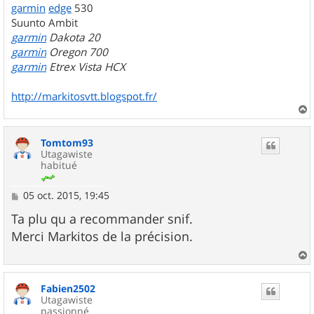
garmin
edge
530
Suunto Ambit
garmin
Dakota 20
garmin
Oregon 700
garmin
Etrex Vista HCX
http://markitosvtt.blogspot.fr/
a
u
Tomtom93
t
Utagawiste
habitué
M
05 oct. 2015, 19:45
e
s
Ta plu qu a recommander snif.
s
Merci Markitos de la précision.
a
g
e
a
u
Fabien2502
t
Utagawiste
passionné