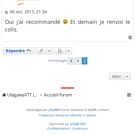
M
06 oct. 2015, 21:34
e
s
Oui j'ai recommandé
Et demain je renvoi le
s
colis.
a
g
e
a
u
Répondre
t
14 messages
1
2
Précédent
Aller
UtagawaVTT (Randos VTT et VTTAE avec traces GPS)
Accueil forum
Développé par
phpBB
® Forum Software © phpBB Limited
Traduction française officielle
©
Qiaeru
Optimized by:
phpBB SEO
Confidentialité
|
Conditions