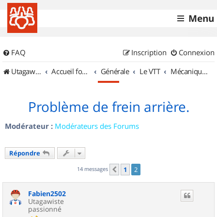
Menu
FAQ
Inscription
Connexion
UtagawaVTT (Randos VTT et VTTAE avec traces GPS)
Accueil forum
Générale
Le VTT
Mécanique et Entretiens
Problème de frein arrière.
Modérateur :
Modérateurs des Forums
Répondre
14 messages
1
2
Précédent
Fabien2502
Utagawiste
passionné