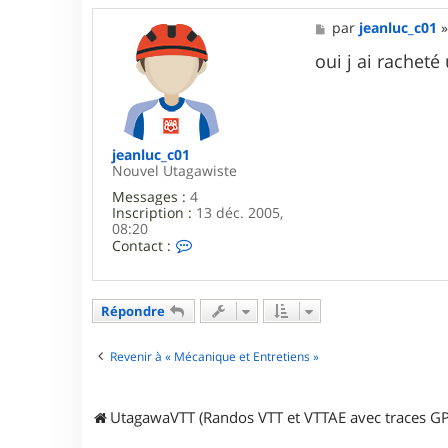
M
par
jeanluc_c01
e
s
oui j ai rachet
s
a
g
e
jeanluc_c01
Nouvel Utagawiste
Messages :
4
Inscription :
13 déc. 2005,
08:20
C
Contact :
o
n
t
a
Répondre
c
t
e
Revenir à « Mécanique et Entretiens »
r
j
e
UtagawaVTT (Randos VTT et VTTAE avec traces GP
a
n