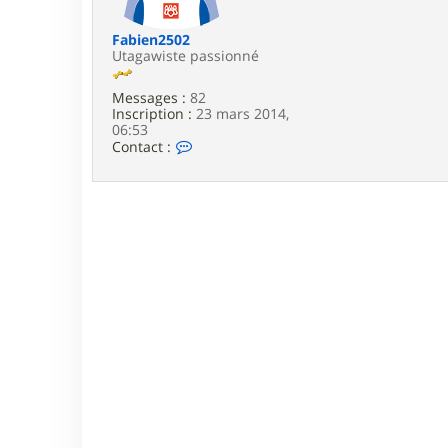
e
Fabien2502
Utagawiste passionné
Messages :
82
Inscription :
23 mars 2014,
06:53
C
Contact :
o
n
t
a
c
t
e
r
F
a
b
i
e
n
2
5
0
2