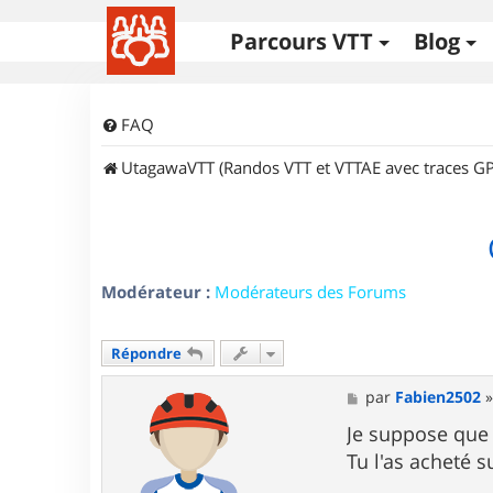
Parcours VTT
Blog
FAQ
UtagawaVTT (Randos VTT et VTTAE avec traces GP
Modérateur :
Modérateurs des Forums
Répondre
M
par
Fabien2502
e
s
Je suppose que
s
Tu l'as acheté s
a
g