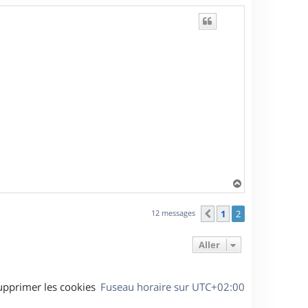
H
a
u
12 messages
1
2
Précédent
t
Aller
upprimer les cookies
Fuseau horaire sur
UTC+02:00