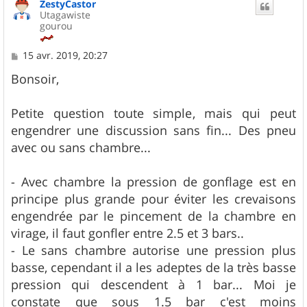
ZestyCastor
t
Utagawiste
gourou
M
15 avr. 2019, 20:27
e
s
Bonsoir,
s
a
g
Petite question toute simple, mais qui peut
e
engendrer une discussion sans fin... Des pneu
avec ou sans chambre...
- Avec chambre la pression de gonflage est en
principe plus grande pour éviter les crevaisons
engendrée par le pincement de la chambre en
virage, il faut gonfler entre 2.5 et 3 bars..
- Le sans chambre autorise une pression plus
basse, cependant il a les adeptes de la très basse
pression qui descendent à 1 bar... Moi je
constate que sous 1.5 bar c'est moins