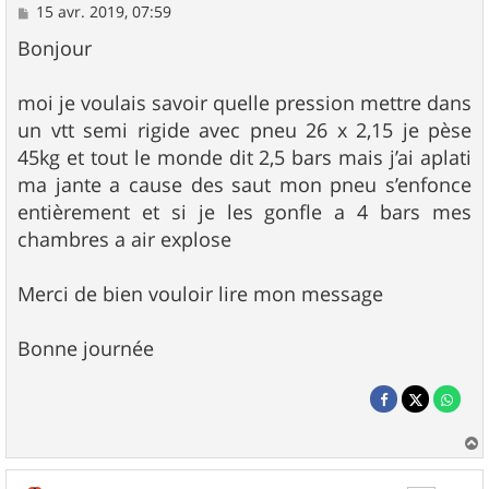
M
15 avr. 2019, 07:59
e
s
Bonjour
s
a
g
moi je voulais savoir quelle pression mettre dans
e
un vtt semi rigide avec pneu 26 x 2,15 je pèse
45kg et tout le monde dit 2,5 bars mais j’ai aplati
ma jante a cause des saut mon pneu s’enfonce
entièrement et si je les gonfle a 4 bars mes
chambres a air explose
Merci de bien vouloir lire mon message
Bonne journée
a
u