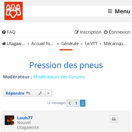
Menu
FAQ
Inscription
Connexion
UtagawaVTT (Randos VTT et VTTAE avec traces GPS)
Accueil forum
Générale
Le VTT
Mécanique et Entretiens
Pression des pneus
Modérateur :
Modérateurs des Forums
Répondre
12 messages
1
2
Précédent
Louis77
Nouvel
Utagawiste