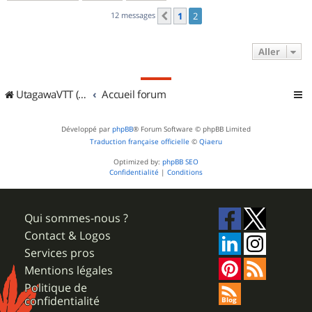
12 messages
1
2
Précédent
Aller
UtagawaVTT (Randos VTT et VTTAE avec traces GPS)
Accueil forum
Développé par
phpBB
® Forum Software © phpBB Limited
Traduction française officielle
©
Qiaeru
Optimized by:
phpBB SEO
Confidentialité
|
Conditions
Qui sommes-nous ?
Contact & Logos
Services pros
Mentions légales
Politique de
confidentialité