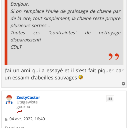
Bonjour,
Si on remplace l'huile de graissage de chaine par
de la cire, tout simplement, la chaine reste propre
plusieurs sorties ..
Toutes ces "contraintes" de nettoyage
disparaissent!
CDLT
J'ai un ami qui a essayé et il s'est fait piquer par
un essaim d'abeilles sauvages
a
u
ZestyCastor
t
Utagawiste
gourou
M
04 avr. 2022, 16:40
e
s