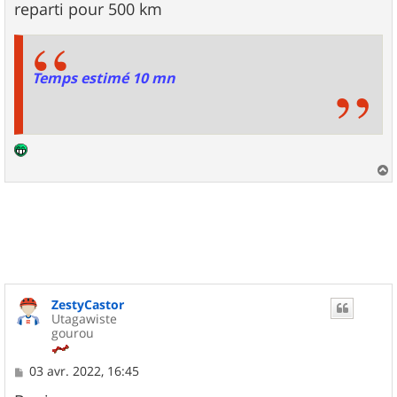
reparti pour 500 km
Temps estimé 10 mn
a
u
t
ZestyCastor
Utagawiste
gourou
M
03 avr. 2022, 16:45
e