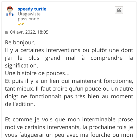
u
speedy turtle
t
Utagawiste
passionné
M
04 avr. 2022, 18:05
e
s
Re bonjour,
s
Il y a certaines interventions ou plutôt une dont
a
g
j'ai le plus grand mal à comprendre la
e
signification.
Une histoire de pouces...
Et puis il y a un lien qui maintenant fonctionne,
tant mieux. Il faut croire qu'un pouce ou un autre
doigt ne fonctionnait pas très bien au moment
de l'édition.
Et comme je vois que mon interminable prose
motive certains intervenants, la prochaine fois je
vous fatiguerai un peu avec ma fourche ou mon