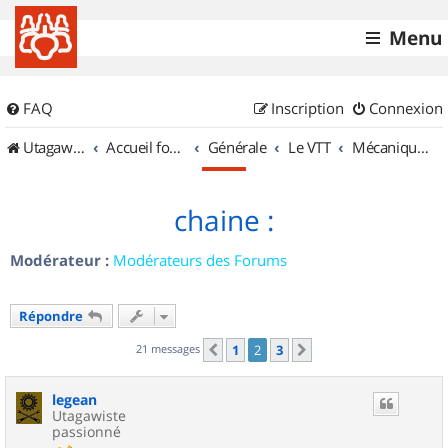
Menu
FAQ
Inscription
Connexion
UtagawaVTT (Randos VTT et VTTAE avec traces GPS)
Accueil forum
Générale
Le VTT
Mécanique et Entretiens
chaine :
Modérateur :
Modérateurs des Forums
Répondre
21 messages
1
2
3
Précédent
Suivant
legean
Utagawiste
passionné