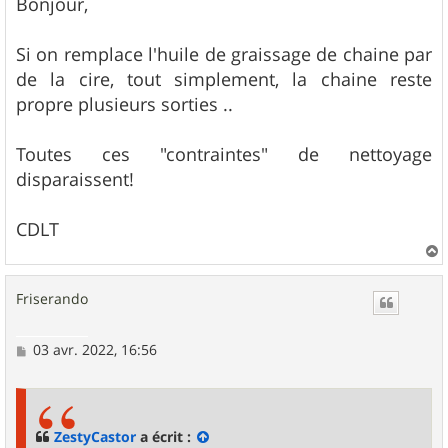
s
Bonjour,
s
a
g
Si on remplace l'huile de graissage de chaine par
e
de la cire, tout simplement, la chaine reste
propre plusieurs sorties ..
Toutes ces "contraintes" de nettoyage
disparaissent!
CDLT
a
u
Friserando
t
M
03 avr. 2022, 16:56
e
s
s
a
g
ZestyCastor
a écrit :
e