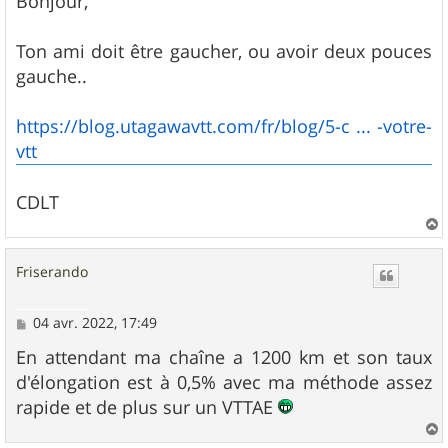
Bonjour,
s
a
g
Ton ami doit être gaucher, ou avoir deux pouces
e
gauche..
https://blog.utagawavtt.com/fr/blog/5-c ... -votre-
vtt
CDLT
a
u
Friserando
t
M
04 avr. 2022, 17:49
e
s
En attendant ma chaîne a 1200 km et son taux
s
d'élongation est à 0,5% avec ma méthode assez
a
g
rapide et de plus sur un VTTAE
e
a