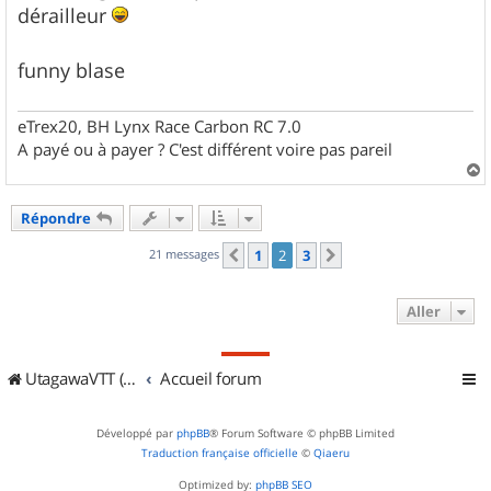
dérailleur
funny blase
eTrex20, BH Lynx Race Carbon RC 7.0
A payé ou à payer ? C'est différent voire pas pareil
a
u
Répondre
t
21 messages
1
2
3
Précédent
Suivant
Aller
UtagawaVTT (Randos VTT et VTTAE avec traces GPS)
Accueil forum
Développé par
phpBB
® Forum Software © phpBB Limited
Traduction française officielle
©
Qiaeru
Optimized by:
phpBB SEO