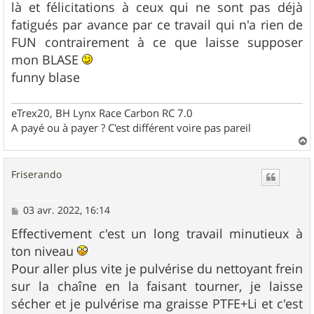
là et félicitations à ceux qui ne sont pas déjà
fatigués par avance par ce travail qui n'a rien de
FUN contrairement à ce que laisse supposer
mon BLASE
funny blase
eTrex20, BH Lynx Race Carbon RC 7.0
A payé ou à payer ? C'est différent voire pas pareil
a
u
Friserando
t
M
03 avr. 2022, 16:14
e
s
Effectivement c'est un long travail minutieux à
s
ton niveau
a
g
Pour aller plus vite je pulvérise du nettoyant frein
e
sur la chaîne en la faisant tourner, je laisse
sécher et je pulvérise ma graisse PTFE+Li et c'est