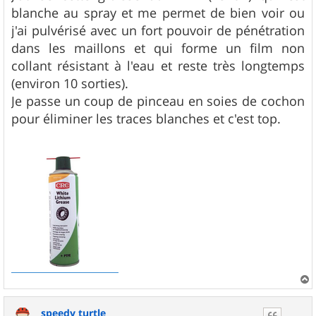
s
blanche au spray et me permet de bien voir ou
a
g
j'ai pulvérisé avec un fort pouvoir de pénétration
e
dans les maillons et qui forme un film non
collant résistant à l'eau et reste très longtemps
(environ 10 sorties).
Je passe un coup de pinceau en soies de cochon
pour éliminer les traces blanches et c'est top.
a
u
speedy turtle
t