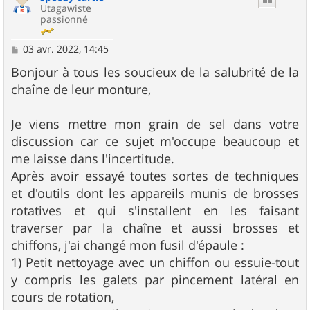
Utagawiste
passionné
M
03 avr. 2022, 14:45
e
s
Bonjour à tous les soucieux de la salubrité de la
s
chaîne de leur monture,
a
g
e
Je viens mettre mon grain de sel dans votre
discussion car ce sujet m'occupe beaucoup et
me laisse dans l'incertitude.
Après avoir essayé toutes sortes de techniques
et d'outils dont les appareils munis de brosses
rotatives et qui s'installent en les faisant
traverser par la chaîne et aussi brosses et
chiffons, j'ai changé mon fusil d'épaule :
1) Petit nettoyage avec un chiffon ou essuie-tout
y compris les galets par pincement latéral en
cours de rotation,