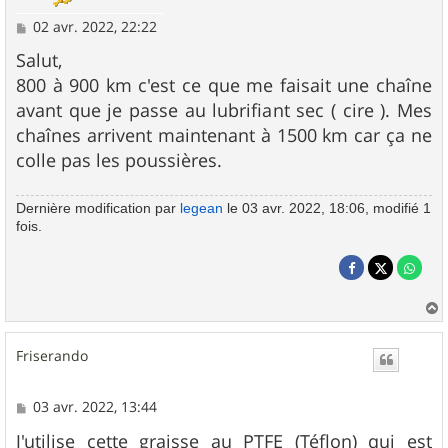
M
02 avr. 2022, 22:22
e
s
Salut,
s
800 à 900 km c'est ce que me faisait une chaîne
a
g
avant que je passe au lubrifiant sec ( cire ). Mes
e
chaînes arrivent maintenant à 1500 km car ça ne
colle pas les poussières.
Dernière modification par
legean
le 03 avr. 2022, 18:06, modifié 1
fois.
a
u
Friserando
t
M
03 avr. 2022, 13:44
e
s
J'utilise cette graisse au PTFE (Téflon) qui est