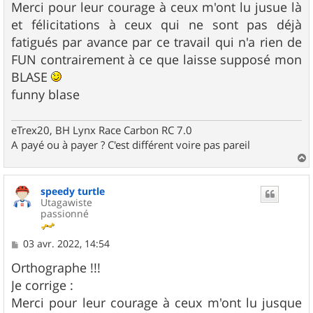
Merci pour leur courage à ceux m'ont lu jusue là
et félicitations à ceux qui ne sont pas déjà
fatigués par avance par ce travail qui n'a rien de
FUN contrairement à ce que laisse supposé mon
BLASE
funny blase
eTrex20, BH Lynx Race Carbon RC 7.0
A payé ou à payer ? C'est différent voire pas pareil
a
u
speedy turtle
t
Utagawiste
passionné
M
03 avr. 2022, 14:54
e
s
Orthographe !!!
s
Je corrige :
a
g
Merci pour leur courage à ceux m'ont lu jusque
e