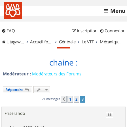
Menu
FAQ
Inscription
Connexion
UtagawaVTT (Randos VTT et VTTAE avec traces GPS)
Accueil forum
Générale
Le VTT
Mécanique et Entretiens
chaine :
Modérateur :
Modérateurs des Forums
Répondre
21 messages
1
2
3
Précédent
Friserando