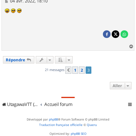
M
04 avr. 2022, 18:10
e
s
s
a
g
e
a
u
Répondre
t
21 messages
1
2
3
Précédent
Aller
UtagawaVTT (Randos VTT et VTTAE avec traces GPS)
Accueil forum
Développé par
phpBB
® Forum Software © phpBB Limited
Traduction française officielle
©
Qiaeru
Optimized by:
phpBB SEO