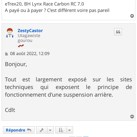
eTrex20, BH Lynx Race Carbon RC 7.0
A payé ou à payer ? C'est différent voire pas pareil
a
u
ZestyCastor
t
Utagawiste
gourou
M
08 août 2022, 12:09
e
s
Bonjour,
s
a
g
Tout est largement exposé sur les sites
e
techniques qui exposent le principe de
fonctionnement d'une suspension arrière.
Cdlt
a
u
Répondre
t