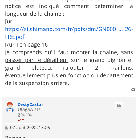
notice est indiqué comment déterminer la
longueur de la chaine :
[url=
https://si.shimano.com/fr/pdfs/dm/GN000 ... 26-
FRE.pdf
[/url] en page 16
Je comprends qu'il faut monter la chaine,
sans
passer par le dérailleur
sur le grand pignon et
grand plateau, rajouter 2 maillons,
éventuellement plus en fonction du débattement
de la suspension arrière.
a
u
ZestyCastor
t
Utagawiste
gourou
M
07 août 2022, 18:26
e
s
Bonsoir,