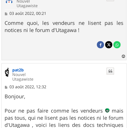
Nouvel
Utagawiste
M
03 août 2022, 00:21
e
s
Comme quoi, les vendeurs ne lisent pas les
s
notices ni le forum d'Utagawa !
a
g
e
a
u
pat2b
t
Nouvel
Utagawiste
M
03 août 2022, 12:32
e
s
Bonjour,
s
a
g
Pour ne pas faire comme les vendeurs
mais
e
pas tous, qui ne lisent pas les notices ni le forum
d'Utagawa , voici les liens des docs techniques