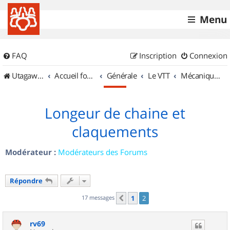
Menu
FAQ
Inscription
Connexion
UtagawaVTT (Randos VTT et VTTAE avec traces GPS)
Accueil forum
Générale
Le VTT
Mécanique et Entretiens
Longeur de chaine et
claquements
Modérateur :
Modérateurs des Forums
Répondre
17 messages
1
2
Précédent
rv69