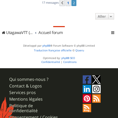
17 messages
1
2
Précédent
Aller
UtagawaVTT (Randos VTT et VTTAE avec traces GPS)
Accueil forum
Développé par
phpBB
® Forum Software © phpBB Limited
Traduction française officielle
©
Qiaeru
Optimized by:
phpBB SEO
Confidentialité
|
Conditions
Qui sommes-nous ?
Contact & Logos
Services pros
Mentions légales
Politique de
confidentialité
Consentement / Cookies