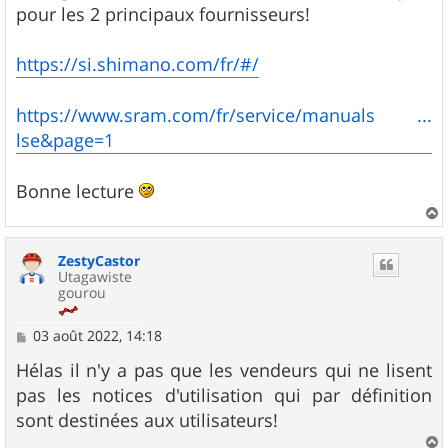
pour les 2 principaux fournisseurs!
https://si.shimano.com/fr/#/
https://www.sram.com/fr/service/manuals ...
lse&page=1
Bonne lecture
a
u
ZestyCastor
t
Utagawiste
gourou
M
03 août 2022, 14:18
e
s
Hélas il n'y a pas que les vendeurs qui ne lisent
s
pas les notices d'utilisation qui par définition
a
g
sont destinées aux utilisateurs!
e