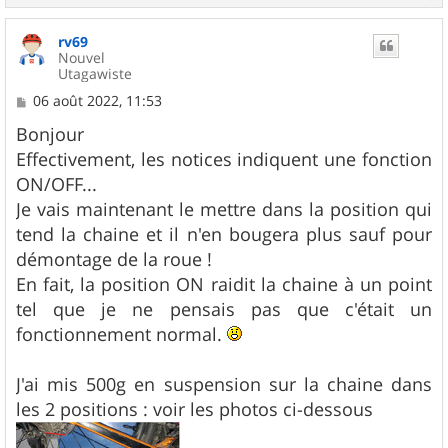
a
u
rv69
t
Nouvel
Utagawiste
M
06 août 2022, 11:53
e
s
Bonjour
s
Effectivement, les notices indiquent une fonction
a
g
ON/OFF...
e
Je vais maintenant le mettre dans la position qui
tend la chaine et il n'en bougera plus sauf pour
démontage de la roue !
En fait, la position ON raidit la chaine à un point
tel que je ne pensais pas que c'était un
fonctionnement normal.
J'ai mis 500g en suspension sur la chaine dans
les 2 positions : voir les photos ci-dessous