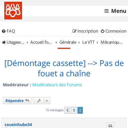
Menu
FAQ
Inscription
Connexion
UtagawaVTT (Randos VTT et VTTAE avec traces GPS)
Accueil forum
Générale
Le VTT
Mécanique et Entretiens
[Démontage cassette] --> Pas de
fouet a chaîne
Modérateur :
Modérateurs des Forums
Répondre
15 messages
1
2
Précédent
cousinhube34