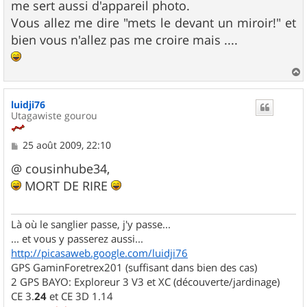
me sert aussi d'appareil photo.
a
g
Vous allez me dire "mets le devant un miroir!" et
e
bien vous n'allez pas me croire mais ....
a
u
luidji76
t
Utagawiste gourou
M
25 août 2009, 22:10
e
s
@ cousinhube34,
s
MORT DE RIRE
a
g
e
Là où le sanglier passe, j'y passe...
... et vous y passerez aussi...
http://picasaweb.google.com/luidji76
GPS GaminForetrex201 (suffisant dans bien des cas)
2 GPS BAYO: Exploreur 3 V3 et XC (découverte/jardinage)
CE 3.
24
et CE 3D 1.14