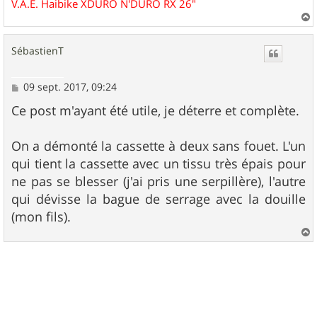
V.A.E. Haibike XDURO N'DURO RX 26"
a
u
SébastienT
t
M
09 sept. 2017, 09:24
e
s
Ce post m'ayant été utile, je déterre et complète.
s
a
g
On a démonté la cassette à deux sans fouet. L'un
e
qui tient la cassette avec un tissu très épais pour
ne pas se blesser (j'ai pris une serpillère), l'autre
qui dévisse la bague de serrage avec la douille
(mon fils).
a
u
t