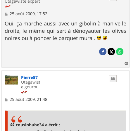
Utagawiste expert
M
25 août 2009, 17:52
e
s
Oui, ça marche aussi avec un gibolin à manivelle
s
droite, le même qui sert à dénoyauter les olives
a
g
noires ou à poncer le parquet mural.
e
a
u
Pierre57
t
Utagawist
e gourou
M
25 août 2009, 21:48
e
s
s
a
g
cousinhube34 a écrit :
e