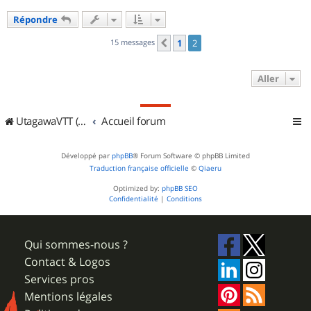
Répondre
15 messages
1
2
Précédent
Aller
UtagawaVTT (Randos VTT et VTTAE avec traces GPS)
Accueil forum
Développé par
phpBB
® Forum Software © phpBB Limited
Traduction française officielle
©
Qiaeru
Optimized by:
phpBB SEO
Confidentialité
|
Conditions
Qui sommes-nous ?
Contact & Logos
Services pros
Mentions légales