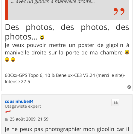
... avec un gibolin à manivelle droite...
Des photos, des photos, des
photos...
Je veux pouvoir mettre un poster de gigolin à
manivelle droite sur la porte de ma chambre
60Csx-GPS Topo 6, 10 & Benelux-CE3 V3.24 (merci le site)-
Intense 27.5
a
u
cousinhube34
t
Utagawiste expert
M
25 août 2009, 21:59
e
s
Je ne peux pas photographier mon gibolin car il
s