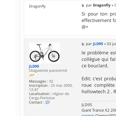
M
par
Dragonfly
»
Dragonfly
e
s
Si pour ton pr
s
effectivement 
a
g
@+
e
M
par
JLD95
»
03 ju
e
s
le problème est
s
collègue qui f
a
g
ce bouclard.
JLD95
e
Utagawiste passionné
Edit: c'est pro
Messages :
92
roue complète
Inscription :
25 mai 2009,
12:47
hollowtech 2 . R
Localisation :
région de
Cergy-Pontoise
C
Contact :
JLD95
o
Giant Trance X2 200
n
t
garmin
Oregon300 v