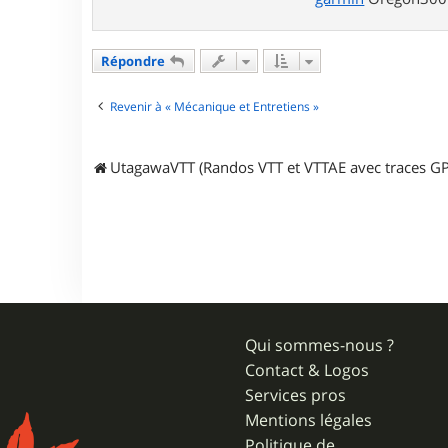
a
c
t
e
Répondre
r
J
L
Revenir à « Mécanique et Entretiens »
D
9
5
UtagawaVTT (Randos VTT et VTTAE avec traces GP
Qui sommes-nous ?
Contact & Logos
Services pros
Mentions légales
Politique de