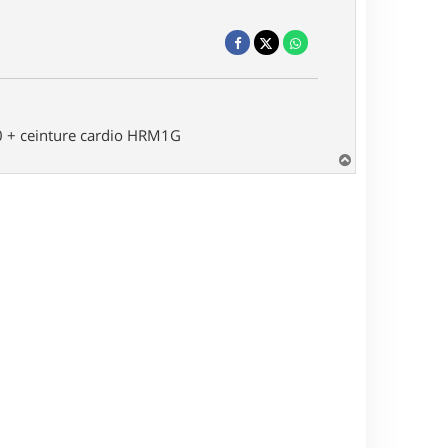
0 + ceinture cardio HRM1G
H
a
u
t