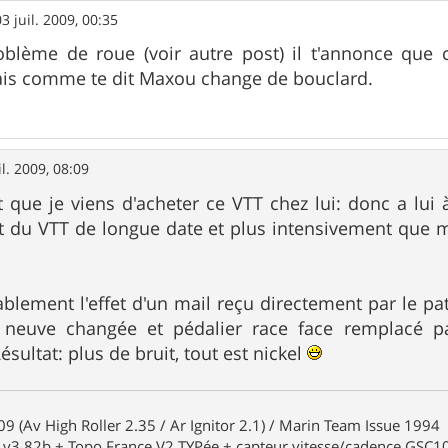
03 juil. 2009, 00:35
oblème de roue (voir autre post) il t'annonce que
fais comme te dit Maxou change de bouclard.
il. 2009, 08:09
 que je viens d'acheter ce VTT chez lui: donc a lui à
ait du VTT de longue date et plus intensivement q
bablement l'effet d'un mail reçu directement par le pa
 neuve changée et pédalier race face remplacé p
ésultat: plus de bruit, tout est nickel
9 (Av High Roller 2.35 / Ar Ignitor 2.1) / Marin Team Issue 1994
3.82b + Topo France V2 TYPée + capteur vitesse/cadence GSC1