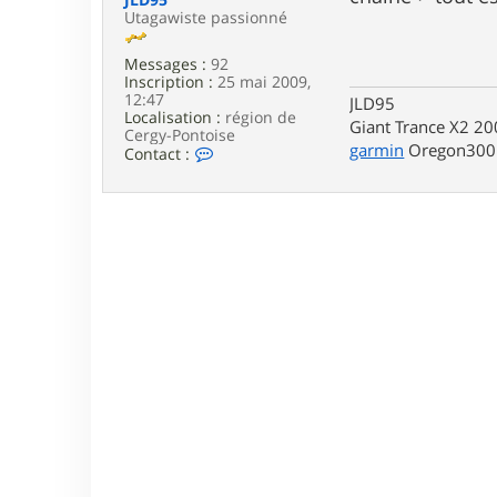
e
Utagawiste passionné
Messages :
92
Inscription :
25 mai 2009,
12:47
JLD95
Localisation :
région de
Giant Trance X2 200
Cergy-Pontoise
garmin
Oregon300 v
C
Contact :
o
n
t
a
c
t
e
r
J
L
D
9
5