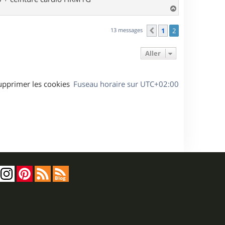
H
a
u
13 messages
1
2
Précédent
t
Aller
upprimer les cookies
Fuseau horaire sur
UTC+02:00