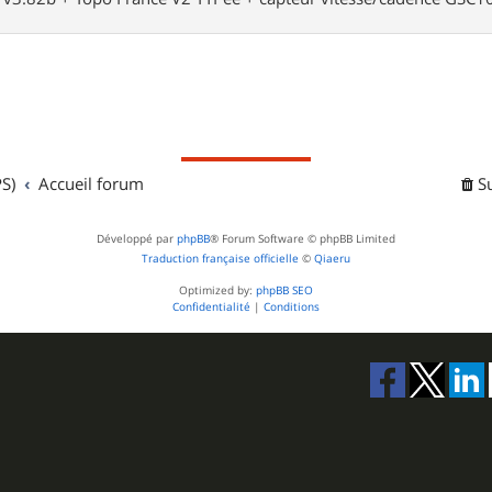
S)
Accueil forum
S
Développé par
phpBB
® Forum Software © phpBB Limited
Traduction française officielle
©
Qiaeru
Optimized by:
phpBB SEO
Confidentialité
|
Conditions