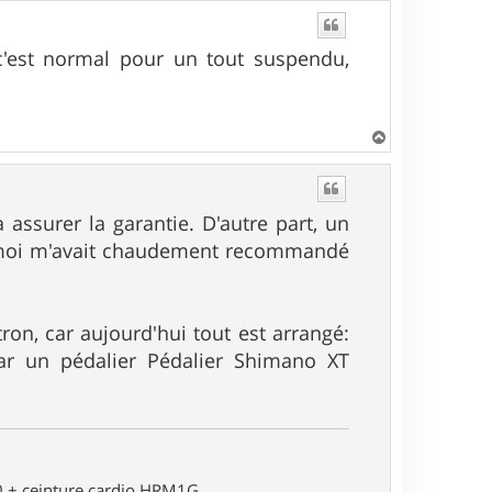
 c'est normal pour un tout suspendu,
H
a
u
t
 assurer la garantie. D'autre part, un
ue moi m'avait chaudement recommandé
tron, car aujourd'hui tout est arrangé:
ar un pédalier Pédalier Shimano XT
0 + ceinture cardio HRM1G