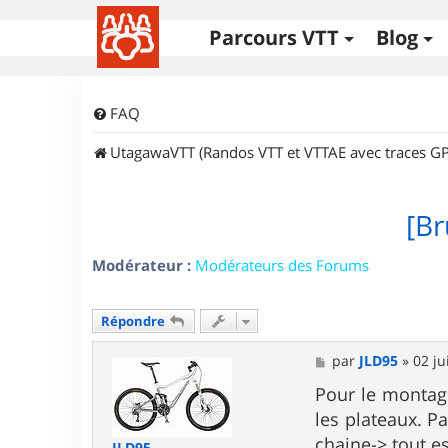
Parcours VTT
Blog
FAQ
UtagawaVTT (Randos VTT et VTTAE avec traces GP
[Br
Modérateur :
Modérateurs des Forums
Répondre
M
par
JLD95
»
02 ju
e
s
Pour le montage
s
les plateaux. Pa
a
g
chaine-> tout es
JLD95