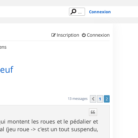
Connexion
Inscription
Connexion
ens
neuf
13 messages
1
2
Précédent
ui montent les roues et le pédalier et
al (jeu roue -> c'est un tout suspendu,