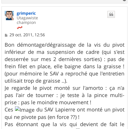
a
u
grimperic
t
Utagawiste
champion
M
29 oct. 2011, 12:56
e
s
Bon démontage/dégraissage de la vis du pivot
s
inférieur de ma suspension de cadre (qui s'est
a
g
desserrée sur mes 2 dernières sorties) : pas de
e
frein filet en place, elle baigne dans la graisse !
(pour mémoire le SAV a reproché que l'entretien
utilisait trop de graisse ..).
Je regarde le pivot monté sur l'amorto : ça n'a
pas l'air de tourner : je teste à la pince multi-
prise : pas le moindre mouvement !
Ces
du SAV Lapierre ont monté un pivot
qui ne pivote pas (en force ??) !
Pas étonnant que la vis qui devient de fait le