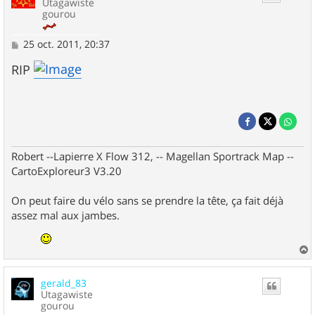
Utagawiste
gourou
M
25 oct. 2011, 20:37
e
s
RIP
s
a
g
e
Robert --Lapierre X Flow 312, -- Magellan Sportrack Map --
CartoExploreur3 V3.20
On peut faire du vélo sans se prendre la tête, ça fait déjà
assez mal aux jambes.
a
u
gerald_83
t
Utagawiste
gourou