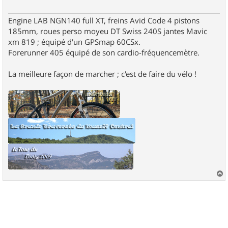
Engine LAB NGN140 full XT, freins Avid Code 4 pistons
185mm, roues perso moyeu DT Swiss 240S jantes Mavic
xm 819 ; équipé d'un GPSmap 60CSx.
Forerunner 405 équipé de son cardio-fréquencemètre.
La meilleure façon de marcher ; c'est de faire du vélo !
a
u
t