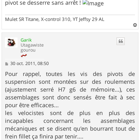
pivot se desserre sans arrêt !
Mulet SR Titane, X-control 310, YT Jeffsy 29 AL
a
u
Garik
t
Utagawiste
gourou
M
30 oct. 2011, 08:50
e
s
Pour rappel, toutes les vis des pivots de
s
suspension sont montées sur des roulements
a
g
(ajustement serré H7 g6 de mémoire...), ces
e
assemblages sont donc sensés être fait à sec
pour être efficaces...
les velocistes sont de plus en plus des
incapables concernant les assemblages
mécaniques et se disent qu'en bourrant tout de
frein fillet ça finira par tenir....