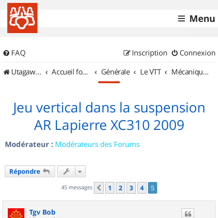
Menu
FAQ
Inscription
Connexion
UtagawaVTT (Randos VTT et VTTAE avec traces GPS)
Accueil forum
Générale
Le VTT
Mécanique et Entretiens
Jeu vertical dans la suspension
AR Lapierre XC310 2009
Modérateur :
Modérateurs des Forums
Répondre
45 messages
1
2
3
4
5
Précédent
Tgv Bob