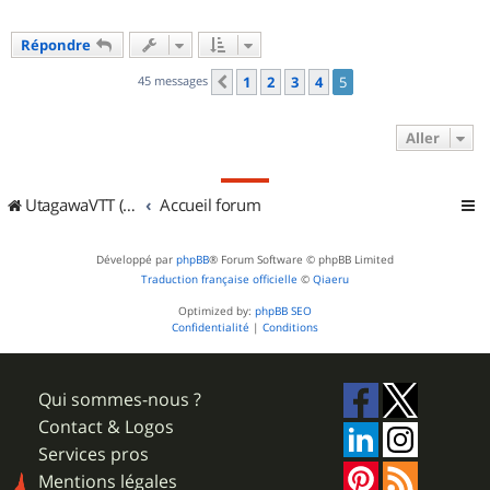
Répondre
45 messages
1
2
3
4
5
Précédent
Aller
UtagawaVTT (Randos VTT et VTTAE avec traces GPS)
Accueil forum
Développé par
phpBB
® Forum Software © phpBB Limited
Traduction française officielle
©
Qiaeru
Optimized by:
phpBB SEO
Confidentialité
|
Conditions
Qui sommes-nous ?
Contact & Logos
Services pros
Mentions légales