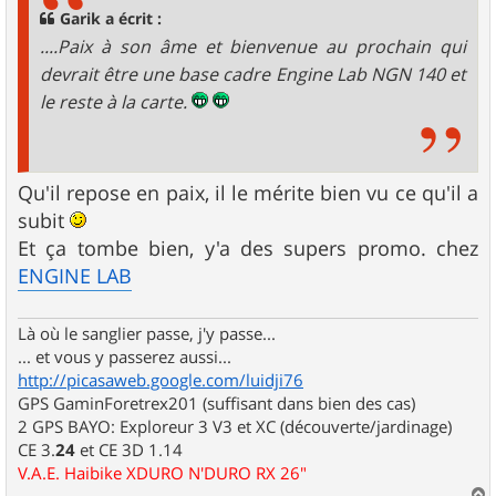
g
Garik a écrit :
e
....Paix à son âme et bienvenue au prochain qui
devrait être une base cadre Engine Lab NGN 140 et
le reste à la carte.
Qu'il repose en paix, il le mérite bien vu ce qu'il a
subit
Et ça tombe bien, y'a des supers promo. chez
ENGINE LAB
Là où le sanglier passe, j'y passe...
... et vous y passerez aussi...
http://picasaweb.google.com/luidji76
GPS GaminForetrex201 (suffisant dans bien des cas)
2 GPS BAYO: Exploreur 3 V3 et XC (découverte/jardinage)
CE 3.
24
et CE 3D 1.14
V.A.E. Haibike XDURO N'DURO RX 26"