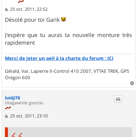
M
25 oct. 2011, 22:52
e
s
Désolé pour toi Garik
s
a
g
J'espère que tu auras ta nouvelle monture très
e
rapidement
Merci de jeter un oeil à la charte du forum : ICI
Gérald, Var, Lapierre X-Control 410 2007, VTTAE TREK, GPS
Oregon 600
a
u
luidji76
t
Utagawiste gourou
M
25 oct. 2011, 23:10
e
s
s
a