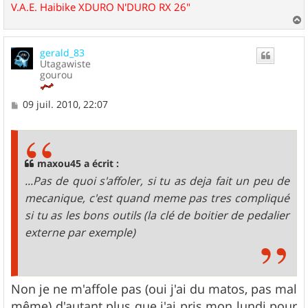
V.A.E. Haibike XDURO N'DURO RX 26"
a
u
gerald_83
t
Utagawiste
gourou
M
09 juil. 2010, 22:07
e
s
s
a
g
maxou45 a écrit :
e
...Pas de quoi s'affoler, si tu as deja fait un peu de
mecanique, c'est quand meme pas tres compliqué
si tu as les bons outils (la clé de boitier de pedalier
externe par exemple)
Non je ne m'affole pas (oui j'ai du matos, pas mal
même) d'autant plus que j'ai pris mon lundi pour