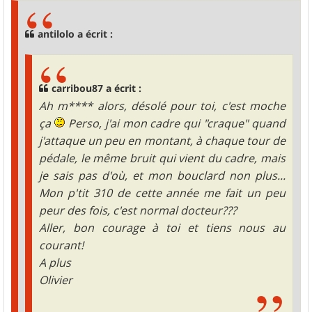
s
a
g
antilolo a écrit :
e
carribou87 a écrit :
Ah m**** alors, désolé pour toi, c'est moche
ça
Perso, j'ai mon cadre qui "craque" quand
j'attaque un peu en montant, à chaque tour de
pédale, le même bruit qui vient du cadre, mais
je sais pas d'où, et mon bouclard non plus...
Mon p'tit 310 de cette année me fait un peu
peur des fois, c'est normal docteur???
Aller, bon courage à toi et tiens nous au
courant!
A plus
Olivier