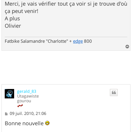
s
Merci, je vais vérifier tout ça voir si je trouve d'où
s
ça peut venir!
a
g
A plus
e
Olivier
Fatbike Salamandre "Charlotte" +
edge
800
a
u
t
gerald_83
Utagawiste
gourou
M
09 juil. 2010, 21:06
e
s
Bonne nouvelle
s
a