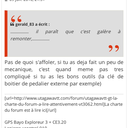
e
s
s
a
g
gerald_83 a écrit :
e
................ il paraît que c'est galère à
remonter,...............
Pas de quoi s'affoler, si tu as deja fait un peu de
mecanique, c'est quand meme pas tres
compliqué si tu as les bons outils (la clé de
boitier de pedalier externe par exemple)
[url=http://www.utagawavtt.com/forum/utagawavtt-gt-la-
charte-du-forum-a-lire-attentivement-vt3062.html]La charte
du forum est à lire ici[/url]
GPS Bayo Exploreur 3 + CE3.20
Lapierre xcontrol 910