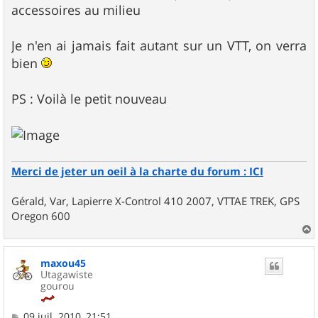
accessoires au milieu
Je n'en ai jamais fait autant sur un VTT, on verra
bien
PS : Voilà le petit nouveau
Merci de jeter un oeil à la charte du forum : ICI
Gérald, Var, Lapierre X-Control 410 2007, VTTAE TREK, GPS
Oregon 600
a
u
maxou45
t
Utagawiste
gourou
M
09 juil. 2010, 21:51