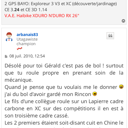
2 GPS BAYO: Exploreur 3 V3 et XC (découverte/jardinage)
CE 3.
24
et CE 3D 1.14
V.A.E. Haibike XDURO N'DURO RX 26"
a
u
arbanais83
t
Utagawiste
champion
M
08 juil. 2010, 12:54
e
s
Désolé pour toi Gérald c'est pas de bol ! surtout
s
que tu roule propre en prenant soin de la
a
g
mécanique.
e
Quand je pense que tu voulais me le donner
j'ai du bol d'avoir gardé mon Rincon
Le fils d'une collègue roule sur un Lapierre cadre
carbone en XC sur des compétitions il en est à
son troisième cadre cassé.
Les 2 premiers étaient soit-disant cuit en Chine le