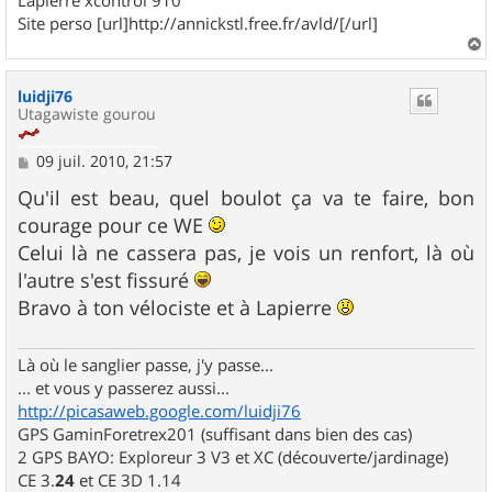
Site perso [url]http://annickstl.free.fr/avld/[/url]
a
u
luidji76
t
Utagawiste gourou
M
09 juil. 2010, 21:57
e
s
Qu'il est beau, quel boulot ça va te faire, bon
s
courage pour ce WE
a
g
Celui là ne cassera pas, je vois un renfort, là où
e
l'autre s'est fissuré
Bravo à ton vélociste et à Lapierre
Là où le sanglier passe, j'y passe...
... et vous y passerez aussi...
http://picasaweb.google.com/luidji76
GPS GaminForetrex201 (suffisant dans bien des cas)
2 GPS BAYO: Exploreur 3 V3 et XC (découverte/jardinage)
CE 3.
24
et CE 3D 1.14