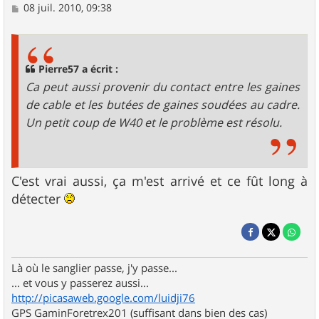
M
08 juil. 2010, 09:38
e
s
s
a
g
Pierre57 a écrit :
e
Ca peut aussi provenir du contact entre les gaines
de cable et les butées de gaines soudées au cadre.
Un petit coup de W40 et le problème est résolu.
C'est vrai aussi, ça m'est arrivé et ce fût long à
détecter
Là où le sanglier passe, j'y passe...
... et vous y passerez aussi...
http://picasaweb.google.com/luidji76
GPS GaminForetrex201 (suffisant dans bien des cas)