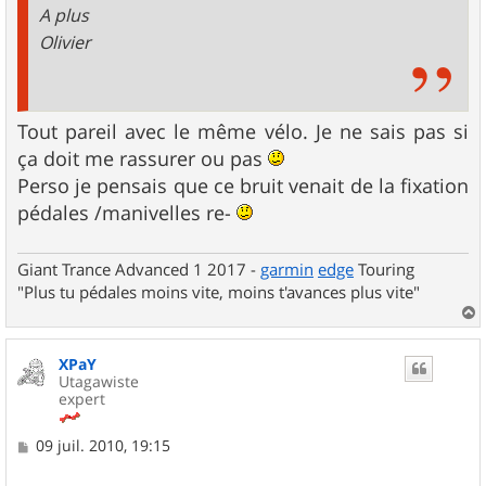
A plus
Olivier
Tout pareil avec le même vélo. Je ne sais pas si
ça doit me rassurer ou pas
Perso je pensais que ce bruit venait de la fixation
pédales /manivelles re-
Giant Trance Advanced 1 2017 -
garmin
edge
Touring
"Plus tu pédales moins vite, moins t'avances plus vite"
a
u
XPaY
t
Utagawiste
expert
M
09 juil. 2010, 19:15
e
s