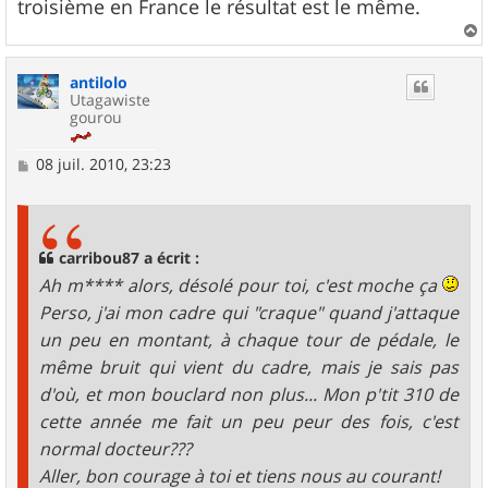
troisième en France le résultat est le même.
a
u
antilolo
t
Utagawiste
gourou
M
08 juil. 2010, 23:23
e
s
s
a
g
carribou87 a écrit :
e
Ah m**** alors, désolé pour toi, c'est moche ça
Perso, j'ai mon cadre qui "craque" quand j'attaque
un peu en montant, à chaque tour de pédale, le
même bruit qui vient du cadre, mais je sais pas
d'où, et mon bouclard non plus... Mon p'tit 310 de
cette année me fait un peu peur des fois, c'est
normal docteur???
Aller, bon courage à toi et tiens nous au courant!