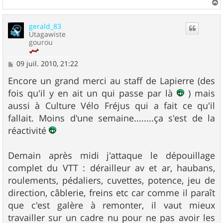
a
u
gerald_83
t
Utagawiste
gourou
M
09 juil. 2010, 21:22
e
s
Encore un grand merci au staff de Lapierre (des
s
fois qu'il y en ait un qui passe par là
) mais
a
g
aussi à Culture Vélo Fréjus qui a fait ce qu'il
e
fallait. Moins d'une semaine........ça s'est de la
réactivité
Demain après midi j'attaque le dépouillage
complet du VTT : dérailleur av et ar, haubans,
roulements, pédaliers, cuvettes, potence, jeu de
direction, câblerie, freins etc car comme il paraît
que c'est galère à remonter, il vaut mieux
travailler sur un cadre nu pour ne pas avoir les