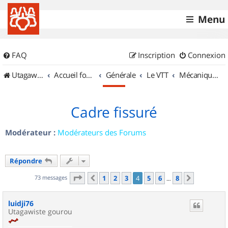
Menu
FAQ
Inscription
Connexion
UtagawaVTT (Randos VTT et VTTAE avec traces GPS)
Accueil forum
Générale
Le VTT
Mécanique et Entretiens
Cadre fissuré
Modérateur :
Modérateurs des Forums
Répondre
Page
4
sur
8
73 messages
1
2
3
4
5
6
8
Précédent
Suivant
…
luidji76
Utagawiste gourou