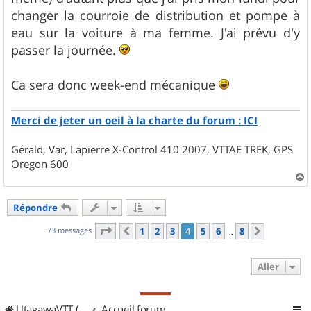
changer la courroie de distribution et pompe à
eau sur la voiture à ma femme. J'ai prévu d'y
passer la journée.
Ca sera donc week-end mécanique
Merci de jeter un oeil à la charte du forum : ICI
Gérald, Var, Lapierre X-Control 410 2007, VTTAE TREK, GPS
Oregon 600
a
u
Répondre
t
Page
4
sur
8
73 messages
1
2
3
4
5
6
8
Précédent
Suivant
…
Aller
UtagawaVTT (Randos VTT et VTTAE avec traces GPS)
Accueil forum