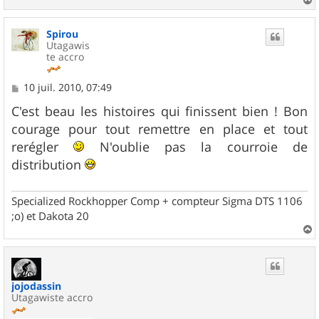
a
u
Spirou
t
Utagawis
te accro
M
10 juil. 2010, 07:49
e
s
C'est beau les histoires qui finissent bien ! Bon
s
courage pour tout remettre en place et tout
a
g
rerégler
N'oublie pas la courroie de
e
distribution
Specialized Rockhopper Comp + compteur Sigma DTS 1106
;o) et Dakota 20
a
u
t
jojodassin
Utagawiste accro