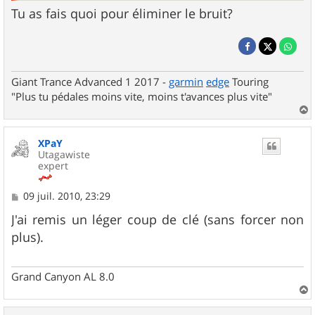
Tu as fais quoi pour éliminer le bruit?
Giant Trance Advanced 1 2017 -
garmin
edge
Touring
"Plus tu pédales moins vite, moins t'avances plus vite"
a
u
XPaY
t
Utagawiste
expert
M
09 juil. 2010, 23:29
e
s
J'ai remis un léger coup de clé (sans forcer non
s
plus).
a
g
e
Grand Canyon AL 8.0
a
u