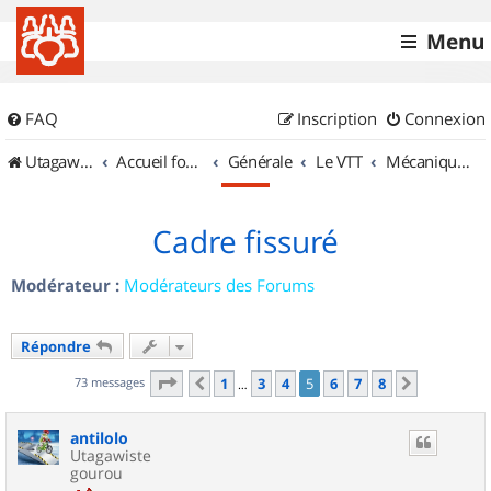
Menu
FAQ
Inscription
Connexion
UtagawaVTT (Randos VTT et VTTAE avec traces GPS)
Accueil forum
Générale
Le VTT
Mécanique et Entretiens
Cadre fissuré
Modérateur :
Modérateurs des Forums
Répondre
Page
5
sur
8
73 messages
1
3
4
5
6
7
8
Précédent
Suivant
…
antilolo
Utagawiste
gourou