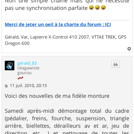
Non une simple chaîne mais qui ne nécessite
s
pas une synchronisation parfaite
a
g
e
Merci de jeter un oeil à la charte du forum : ICI
Gérald, Var, Lapierre X-Control 410 2007, VTTAE TREK, GPS
Oregon 600
a
u
gerald_83
t
Utagawiste
gourou
M
11 juil. 2010, 20:15
e
s
Voici des nouvelles de ma fidèle monture
s
a
g
Samedi après-midi démontage total du cadre
e
(pédalier, freins, fourche, suspension, triangle
arrière, biellettes, dérailleurs av et ar, jeu de
direction, etc.....) et nettoyage de toutes les