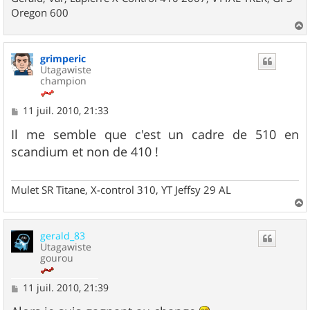
Oregon 600
a
u
grimperic
t
Utagawiste
champion
M
11 juil. 2010, 21:33
e
s
Il me semble que c'est un cadre de 510 en
s
scandium et non de 410 !
a
g
e
Mulet SR Titane, X-control 310, YT Jeffsy 29 AL
a
u
gerald_83
t
Utagawiste
gourou
M
11 juil. 2010, 21:39
e
s