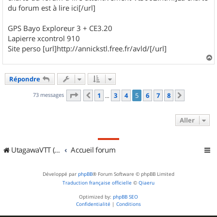
du forum est à lire ici[/url]
GPS Bayo Exploreur 3 + CE3.20
Lapierre xcontrol 910
Site perso [url]http://annickstl.free.fr/avld/[/url]
a
u
Répondre
t
Page
5
sur
8
73 messages
1
3
4
5
6
7
8
Précédent
Suivant
…
Aller
UtagawaVTT (Randos VTT et VTTAE avec traces GPS)
Accueil forum
Développé par
phpBB
® Forum Software © phpBB Limited
Traduction française officielle
©
Qiaeru
Optimized by:
phpBB SEO
Confidentialité
|
Conditions