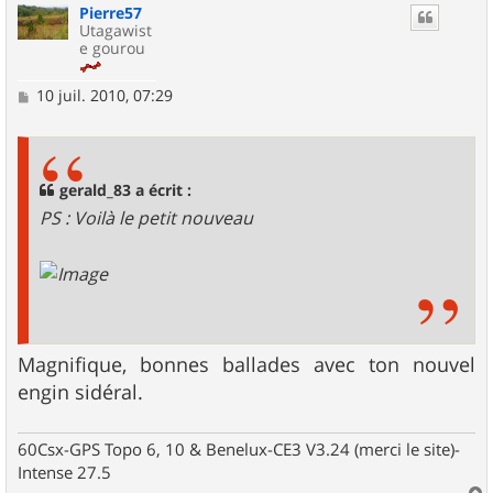
Pierre57
t
Utagawist
e gourou
M
10 juil. 2010, 07:29
e
s
s
a
g
gerald_83 a écrit :
e
PS : Voilà le petit nouveau
Magnifique, bonnes ballades avec ton nouvel
engin sidéral.
60Csx-GPS Topo 6, 10 & Benelux-CE3 V3.24 (merci le site)-
Intense 27.5