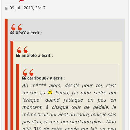
M
09 juil. 2010, 23:17
e
s
s
a
g
XPaY a écrit :
e
antilolo a écrit :
carribou87 a écrit :
Ah m**** alors, désolé pour toi, c'est
moche ça
Perso, j'ai mon cadre qui
"craque" quand j'attaque un peu en
montant, à chaque tour de pédale, le
même bruit qui vient du cadre, mais je sais
pas d'où, et mon bouclard non plus... Mon
p'tit 310 de cette année me fait un peu