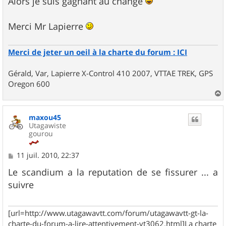
Alors je suis gagnant au change
s
a
g
Merci Mr Lapierre
e
Merci de jeter un oeil à la charte du forum : ICI
Gérald, Var, Lapierre X-Control 410 2007, VTTAE TREK, GPS
Oregon 600
a
u
maxou45
t
Utagawiste
gourou
M
11 juil. 2010, 22:37
e
s
Le scandium a la reputation de se fissurer ... a
s
suivre
a
g
e
[url=http://www.utagawavtt.com/forum/utagawavtt-gt-la-
charte-du-forum-a-lire-attentivement-vt3062.html]La charte