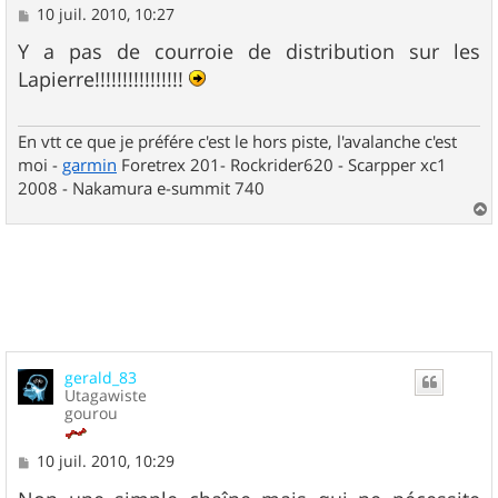
M
10 juil. 2010, 10:27
e
s
Y a pas de courroie de distribution sur les
s
Lapierre!!!!!!!!!!!!!!!!
a
g
e
En vtt ce que je préfére c'est le hors piste, l'avalanche c'est
moi -
garmin
Foretrex 201- Rockrider620 - Scarpper xc1
2008 - Nakamura e-summit 740
a
u
t
gerald_83
Utagawiste
gourou
M
10 juil. 2010, 10:29
e
s