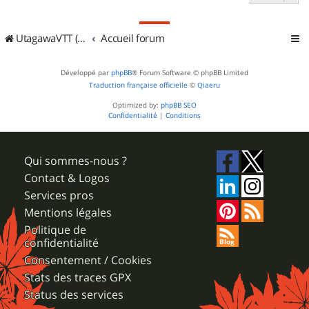
UtagawaVTT (Randos VTT et VTTAE avec traces GPS)
Accueil forum
Développé par
phpBB
® Forum Software © phpBB Limited
Traduction française officielle
©
Qiaeru
Optimized by:
phpBB SEO
Confidentialité
|
Conditions
Qui sommes-nous ?
Contact & Logos
Services pros
Mentions légales
Politique de
confidentialité
Consentement / Cookies
Stats des traces GPX
Status des services