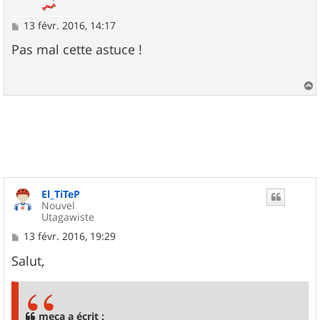
M
13 févr. 2016, 14:17
e
s
Pas mal cette astuce !
s
a
g
e
a
u
t
El_TiTeP
Nouvel
Utagawiste
M
13 févr. 2016, 19:29
e
s
Salut,
s
a
g
e
meca a écrit :