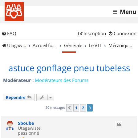
Menu
FAQ
Inscription
Connexion
UtagawaVTT (Randos VTT et VTTAE avec traces GPS)
Accueil forum
Générale
Le VTT
Mécanique et Entretiens
astuce gonflage pneu tubeless
Modérateur :
Modérateurs des Forums
Répondre
30 messages
1
2
3
Précédent
Sboube
Utagawiste
passionné