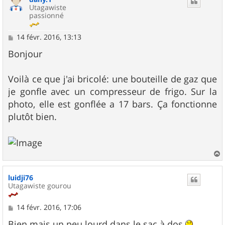
Utagawiste
passionné
M
14 févr. 2016, 13:13
e
s
Bonjour
s
a
g
Voilà ce que j'ai bricolé: une bouteille de gaz que
e
je gonfle avec un compresseur de frigo. Sur la
photo, elle est gonflée a 17 bars. Ça fonctionne
plutôt bien.
a
u
luidji76
t
Utagawiste gourou
M
14 févr. 2016, 17:06
e
s
Bien mais un peu lourd dans le sac à dos