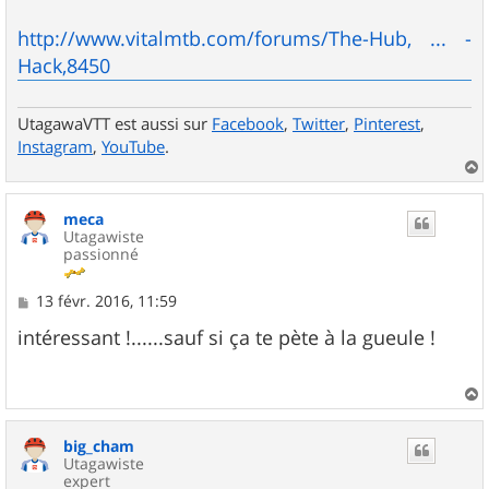
g
e
http://www.vitalmtb.com/forums/The-Hub, ... -
Hack,8450
UtagawaVTT est aussi sur
Facebook
,
Twitter
,
Pinterest
,
Instagram
,
YouTube
.
a
u
meca
t
Utagawiste
passionné
M
13 févr. 2016, 11:59
e
s
intéressant !......sauf si ça te pète à la gueule !
s
a
g
e
a
u
big_cham
t
Utagawiste
expert