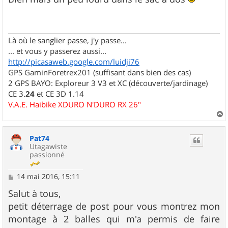
s
a
g
e
Là où le sanglier passe, j'y passe...
... et vous y passerez aussi...
http://picasaweb.google.com/luidji76
GPS GaminForetrex201 (suffisant dans bien des cas)
2 GPS BAYO: Exploreur 3 V3 et XC (découverte/jardinage)
CE 3.
24
et CE 3D 1.14
V.A.E. Haibike XDURO N'DURO RX 26"
a
u
Pat74
t
Utagawiste
passionné
M
14 mai 2016, 15:11
e
s
Salut à tous,
s
petit déterrage de post pour vous montrez mon
a
g
montage à 2 balles qui m'a permis de faire
e