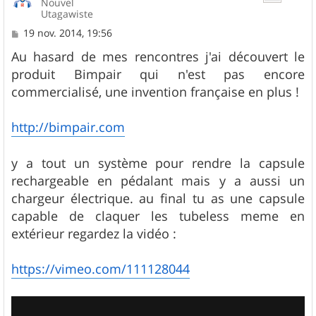
Nouvel
Utagawiste
M
19 nov. 2014, 19:56
e
s
Au hasard de mes rencontres j'ai découvert le
s
produit Bimpair qui n'est pas encore
a
g
commercialisé, une invention française en plus !
e
http://bimpair.com
y a tout un système pour rendre la capsule
rechargeable en pédalant mais y a aussi un
chargeur électrique. au final tu as une capsule
capable de claquer les tubeless meme en
extérieur regardez la vidéo :
https://vimeo.com/111128044