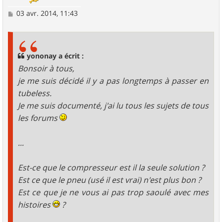
M
03 avr. 2014, 11:43
e
s
s
a
g
yononay a écrit :
e
Bonsoir à tous,
je me suis décidé il y a pas longtemps à passer en
tubeless.
Je me suis documenté, j'ai lu tous les sujets de tous
les forums
...
Est-ce que le compresseur est il la seule solution ?
Est ce que le pneu (usé il est vrai) n'est plus bon ?
Est ce que je ne vous ai pas trop saoulé avec mes
histoires
?