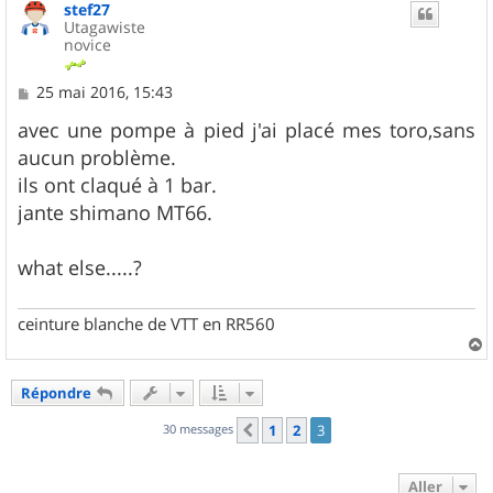
stef27
t
Utagawiste
novice
M
25 mai 2016, 15:43
e
s
avec une pompe à pied j'ai placé mes toro,sans
s
aucun problème.
a
g
ils ont claqué à 1 bar.
e
jante shimano MT66.
what else.....?
ceinture blanche de VTT en RR560
a
u
Répondre
t
30 messages
1
2
3
Précédent
Aller