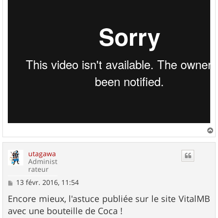
a
u
utagawa
t
Administ
rateur
M
13 févr. 2016, 11:54
e
s
Encore mieux, l'astuce publiée sur le site VitalMB
s
avec une bouteille de Coca !
a