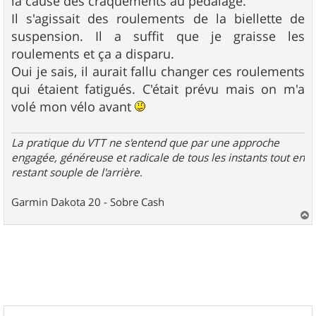
la cause des craquements au pédalage.
a
g
Il s'agissait des roulements de la biellette de
e
suspension. Il a suffit que je graisse les
roulements et ça a disparu.
Oui je sais, il aurait fallu changer ces roulements
qui étaient fatigués. C'était prévu mais on m'a
volé mon vélo avant
La pratique du VTT ne s'entend que par une approche
engagée, généreuse et radicale de tous les instants tout en
restant souple de l'arrière
.
Garmin Dakota 20 - Sobre Cash
a
u
t