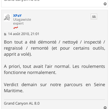
a
u
XPaY
t
Utagawiste
expert
M
14 août 2010, 21:01
e
s
Bon tout a été démonté / nettoyé / inspecté /
s
regraissé / remonté (et pour certains outils,
a
g
apprit a volé).
e
A priori, tout avait l'air normal. Les roulements
fonctionne normalement.
Verdict demain sur notre parcours en Seine
Maritime.
Grand Canyon AL 8.0