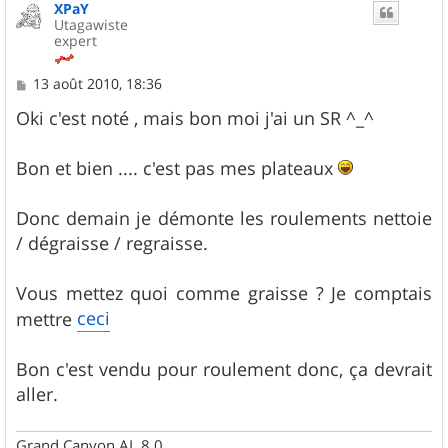
XPaY
Utagawiste
expert
M
13 août 2010, 18:36
e
s
Oki c'est noté , mais bon moi j'ai un SR ^_^
s
a
g
Bon et bien .... c'est pas mes plateaux
e
Donc demain je démonte les roulements nettoie
/ dégraisse / regraisse.
Vous mettez quoi comme graisse ? Je comptais
ceci
mettre
Bon c'est vendu pour roulement donc, ça devrait
aller.
Grand Canyon AL 8.0