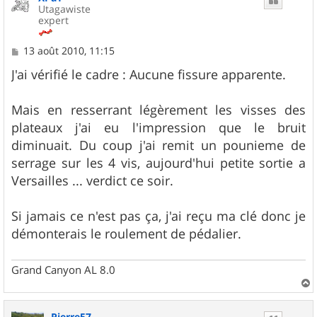
Utagawiste
expert
M
13 août 2010, 11:15
e
s
J'ai vérifié le cadre : Aucune fissure apparente.
s
a
g
Mais en resserrant légèrement les visses des
e
plateaux j'ai eu l'impression que le bruit
diminuait. Du coup j'ai remit un pounieme de
serrage sur les 4 vis, aujourd'hui petite sortie a
Versailles ... verdict ce soir.
Si jamais ce n'est pas ça, j'ai reçu ma clé donc je
démonterais le roulement de pédalier.
Grand Canyon AL 8.0
a
u
Pierre57
t