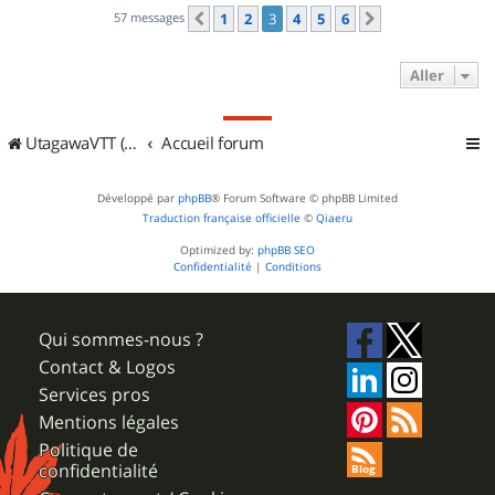
57 messages
1
2
3
4
5
6
Précédent
Suivant
Aller
UtagawaVTT (Randos VTT et VTTAE avec traces GPS)
Accueil forum
Développé par
phpBB
® Forum Software © phpBB Limited
Traduction française officielle
©
Qiaeru
Optimized by:
phpBB SEO
Confidentialité
|
Conditions
Qui sommes-nous ?
Contact & Logos
Services pros
Mentions légales
Politique de
confidentialité