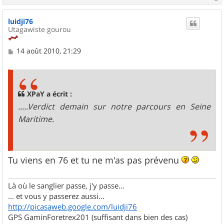
a
u
luidji76
t
Utagawiste gourou
M
14 août 2010, 21:29
e
s
s
a
g
XPaY a écrit :
e
.....Verdict demain sur notre parcours en Seine
Maritime.
Tu viens en 76 et tu ne m'as pas prévenu
Là où le sanglier passe, j'y passe...
... et vous y passerez aussi...
http://picasaweb.google.com/luidji76
GPS GaminForetrex201 (suffisant dans bien des cas)