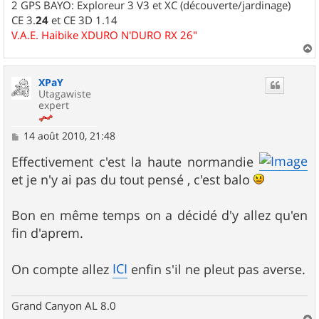
2 GPS BAYO: Exploreur 3 V3 et XC (découverte/jardinage)
CE 3.
24
et CE 3D 1.14
V.A.E. Haibike XDURO N'DURO RX 26"
a
u
XPaY
t
Utagawiste
expert
M
14 août 2010, 21:48
e
s
Effectivement c'est la haute normandie
s
et je n'y ai pas du tout pensé , c'est balo
a
g
e
Bon en même temps on a décidé d'y allez qu'en
fin d'aprem.
ICI
On compte allez
enfin s'il ne pleut pas averse.
Grand Canyon AL 8.0