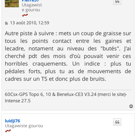
Utagawist
e gourou
M
13 août 2010, 12:59
e
s
Autre piste à suivre : mets un coup de graisse sur
s
tous les points contact entre les gaines et
a
g
lecadre, notament au niveau des "butés". J'ai
e
cherché pdt des mois d'où pouvait venir ces
horribles craquements. Un indice : plus tu
pédales forts, plus tu as de mouvements de
cadres sur un TS et donc plus de bruits.
60Csx-GPS Topo 6, 10 & Benelux-CE3 V3.24 (merci le site)-
Intense 27.5
a
u
luidji76
t
Utagawiste gourou