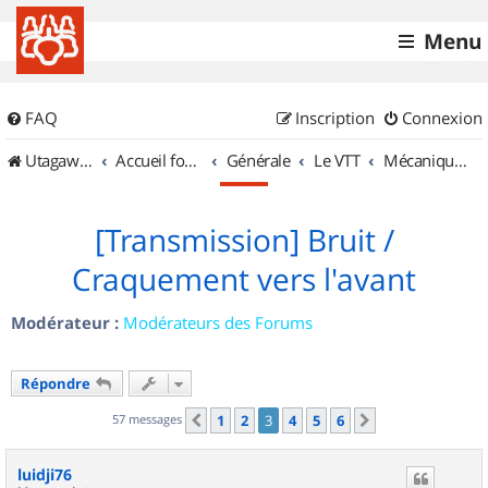
Menu
FAQ
Inscription
Connexion
UtagawaVTT (Randos VTT et VTTAE avec traces GPS)
Accueil forum
Générale
Le VTT
Mécanique et Entretiens
[Transmission] Bruit /
Craquement vers l'avant
Modérateur :
Modérateurs des Forums
Répondre
57 messages
1
2
3
4
5
6
Précédent
Suivant
luidji76