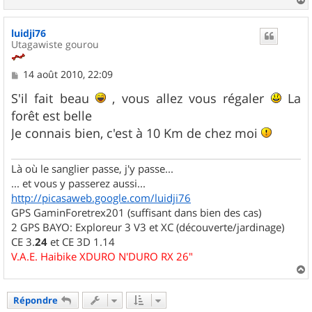
a
u
luidji76
t
Utagawiste gourou
M
14 août 2010, 22:09
e
s
S'il fait beau
, vous allez vous régaler
La
s
forêt est belle
a
g
Je connais bien, c'est à 10 Km de chez moi
e
Là où le sanglier passe, j'y passe...
... et vous y passerez aussi...
http://picasaweb.google.com/luidji76
GPS GaminForetrex201 (suffisant dans bien des cas)
2 GPS BAYO: Exploreur 3 V3 et XC (découverte/jardinage)
CE 3.
24
et CE 3D 1.14
V.A.E. Haibike XDURO N'DURO RX 26"
a
u
Répondre
t