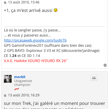
M
13 août 2010, 15:46
e
s
+1, ça m'est arrivé aussi
s
a
g
e
Là où le sanglier passe, j'y passe...
... et vous y passerez aussi...
http://picasaweb.google.com/luidji76
GPS GaminForetrex201 (suffisant dans bien des cas)
2 GPS BAYO: Exploreur 3 V3 et XC (découverte/jardinage)
CE 3.
24
et CE 3D 1.14
V.A.E. Haibike XDURO N'DURO RX 26"
a
u
morbli
t
Utagawiste
champion
M
13 août 2010, 16:29
e
s
sur mon Trek, j'ai galéré un moment pour trouver
s