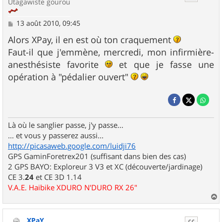
Utagawiste gourou
M
13 août 2010, 09:45
e
s
Alors XPay, il en est où ton craquement
s
Faut-il que j'emmène, mercredi, mon infirmière-
a
g
anesthésiste favorite
et que je fasse une
e
opération à "pédalier ouvert"
Là où le sanglier passe, j'y passe...
... et vous y passerez aussi...
http://picasaweb.google.com/luidji76
GPS GaminForetrex201 (suffisant dans bien des cas)
2 GPS BAYO: Exploreur 3 V3 et XC (découverte/jardinage)
CE 3.
24
et CE 3D 1.14
V.A.E. Haibike XDURO N'DURO RX 26"
a
u
XPaY
t