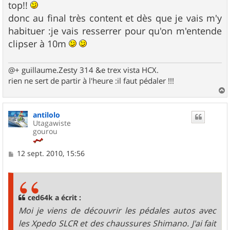
top!!
donc au final très content et dès que je vais m'y
habituer :je vais resserrer pour qu'on m'entende
clipser à 10m
@+ guillaume.Zesty 314 &e trex vista HCX.
rien ne sert de partir à l'heure :il faut pédaler !!!
a
u
antilolo
t
Utagawiste
gourou
M
12 sept. 2010, 15:56
e
s
s
a
g
ced64k a écrit :
e
Moi je viens de découvrir les pédales autos avec
les Xpedo SLCR et des chaussures Shimano. J'ai fait