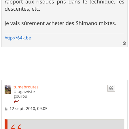
rapport aux risques pris dans le technique, les
descentes, etc.
Je vais sûrement acheter des Shimano mixtes.
http://64k.be
a
u
t
tumebroutes
Utagawiste
gourou
M
12 sept. 2010, 09:05
e
s
s
a