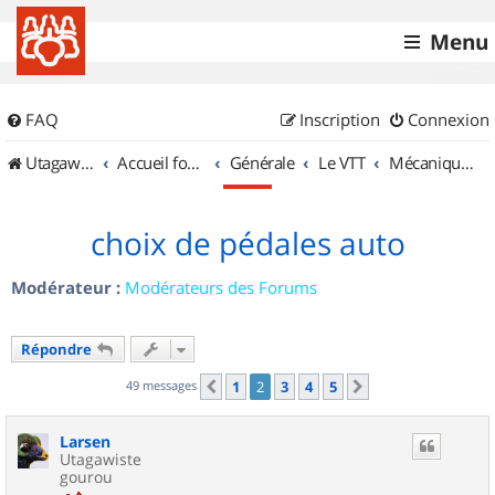
Menu
FAQ
Inscription
Connexion
UtagawaVTT (Randos VTT et VTTAE avec traces GPS)
Accueil forum
Générale
Le VTT
Mécanique et Entretiens
choix de pédales auto
Modérateur :
Modérateurs des Forums
Répondre
49 messages
1
2
3
4
5
Précédent
Suivant
Larsen
Utagawiste
gourou