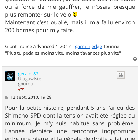
ou à force de me gauffrer, je n'osais presque
plus remonter sur le vélo
Maintenant c'est oublié, mais il m'a fallu environ
200 bornes pour m'y faire....
Giant Trance Advanced 1 2017 -
garmin
edge
Touring
"Plus tu pédales moins vite, moins t'avances plus vite"
a
u
gerald_83
t
Utagawiste
gourou
M
12 sept. 2010, 19:28
e
s
Pour la petite histoire, pendant 5 ans j'ai eu des
s
Shimano SPD dont la tension avait été réglée au
a
g
minimum. Je m'y suis habitué sans problème.
e
L'année dernière une rencontre inopportune
entre une pierre et la pédale de droite a fait que