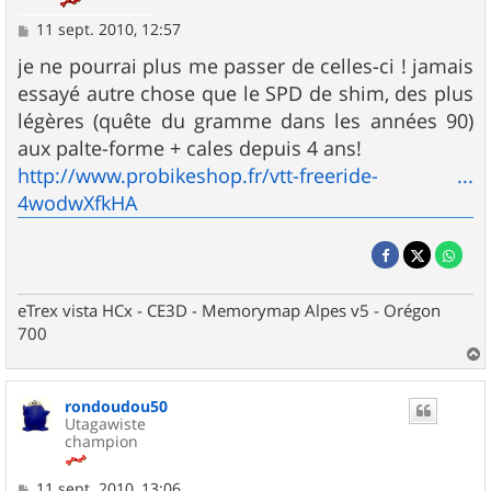
M
11 sept. 2010, 12:57
e
s
je ne pourrai plus me passer de celles-ci ! jamais
s
essayé autre chose que le SPD de shim, des plus
a
g
légères (quête du gramme dans les années 90)
e
aux palte-forme + cales depuis 4 ans!
http://www.probikeshop.fr/vtt-freeride- ...
4wodwXfkHA
eTrex vista HCx - CE3D - Memorymap Alpes v5 - Orégon
700
a
u
rondoudou50
t
Utagawiste
champion
M
11 sept. 2010, 13:06