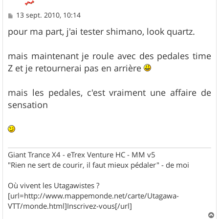
M
13 sept. 2010, 10:14
e
s
pour ma part, j'ai tester shimano, look quartz.
s
a
g
mais maintenant je roule avec des pedales time
e
Z et je retournerai pas en arrière
mais les pedales, c'est vraiment une affaire de
sensation
Giant Trance X4 - eTrex Venture HC - MM v5
"Rien ne sert de courir, il faut mieux pédaler" - de moi
Où vivent les Utagawistes ?
[url=http://www.mappemonde.net/carte/Utagawa-
VTT/monde.html]Inscrivez-vous[/url]