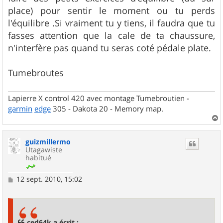
place) pour sentir le moment ou tu perds
l'équilibre .Si vraiment tu y tiens, il faudra que tu
fasses attention que la cale de ta chaussure,
n'interfère pas quand tu seras coté pédale plate.
Tumebroutes
Lapierre X control 420 avec montage Tumebroutien -
garmin
edge
305 - Dakota 20 - Memory map.
a
u
guizmillermo
t
Utagawiste
habitué
M
12 sept. 2010, 15:02
e
s
s
a
g
ced64k a écrit :