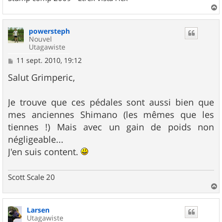
a
u
powersteph
t
Nouvel
Utagawiste
M
11 sept. 2010, 19:12
e
s
Salut Grimperic,
s
a
g
Je trouve que ces pédales sont aussi bien que
e
mes anciennes Shimano (les mêmes que les
tiennes !) Mais avec un gain de poids non
négligeable...
J'en suis content.
Scott Scale 20
a
u
Larsen
t
Utagawiste