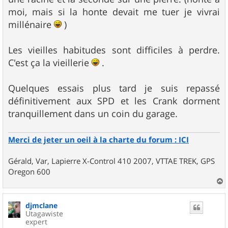
moi, mais si la honte devait me tuer je vivrai
millénaire
)
Les vieilles habitudes sont difficiles à perdre.
C'est ça la vieillerie
.
Quelques essais plus tard je suis repassé
définitivement aux SPD et les Crank dorment
tranquillement dans un coin du garage.
Merci de jeter un oeil à la charte du forum : ICI
Gérald, Var, Lapierre X-Control 410 2007, VTTAE TREK, GPS
Oregon 600
a
u
djmclane
t
Utagawiste
expert