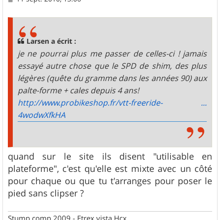
e
s
s
a
g
Larsen a écrit :
e
je ne pourrai plus me passer de celles-ci ! jamais
essayé autre chose que le SPD de shim, des plus
légères (quête du gramme dans les années 90) aux
palte-forme + cales depuis 4 ans!
http://www.probikeshop.fr/vtt-freeride- ...
4wodwXfkHA
quand sur le site ils disent "utilisable en
plateforme", c'est qu'elle est mixte avec un côté
pour chaque ou que tu t'arranges pour poser le
pied sans clipser ?
Stump comp 2009 - Etrex vista Hcx