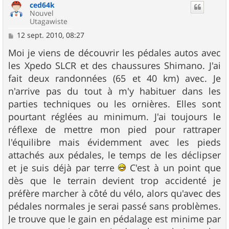
ced64k
t
Nouvel
Utagawiste
M
12 sept. 2010, 08:27
e
s
Moi je viens de découvrir les pédales autos avec
s
les Xpedo SLCR et des chaussures Shimano. J'ai
a
g
fait deux randonnées (65 et 40 km) avec. Je
e
n'arrive pas du tout à m'y habituer dans les
parties techniques ou les ornières. Elles sont
pourtant réglées au minimum. J'ai toujours le
réflexe de mettre mon pied pour rattraper
l'équilibre mais évidemment avec les pieds
attachés aux pédales, le temps de les déclipser
et je suis déjà par terre
C'est à un point que
dès que le terrain devient trop accidenté je
préfère marcher à côté du vélo, alors qu'avec des
pédales normales je serai passé sans problèmes.
Je trouve que le gain en pédalage est minime par