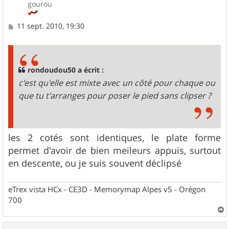
gourou
M
11 sept. 2010, 19:30
e
s
s
a
g
rondoudou50 a écrit :
e
c'est qu'elle est mixte avec un côté pour chaque ou
que tu t'arranges pour poser le pied sans clipser ?
les 2 cotés sont identiques, le plate forme
permet d'avoir de bien meileurs appuis, surtout
en descente, ou je suis souvent déclipsé
eTrex vista HCx - CE3D - Memorymap Alpes v5 - Orégon
700
a
u