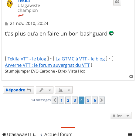
Tekila
t
Utagawiste
champion
M
21 nov. 2010, 20:24
e
s
t'as plus qu'a en faire un bon bashguard
s
a
g
e
[
] - [
] - [
Tekila VTT - le blog
La GTMC à VTT - le blog
]
Arverne VTT : le forum auvergnat du VTT
Stumpjumper EVO Carbone - Etrex Vista Hcx
a
u
Répondre
t
54 messages
1
2
3
4
5
6
Précédent
Suivant
Aller
UtagawaVTT (Randos VTT et VTTAE avec traces GPS)
Accueil forum