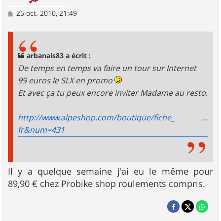
M
25 oct. 2010, 21:49
e
s
s
a
g
arbanais83 a écrit :
e
De temps en temps va faire un tour sur Internet
99 euros le SLX en promo
Et avec ça tu peux encore inviter Madame au resto.
http://www.alpeshop.com/boutique/fiche_ ...
fr&num=431
Il y a quelque semaine j'ai eu le même pour
89,90 € chez Probike shop roulements compris.