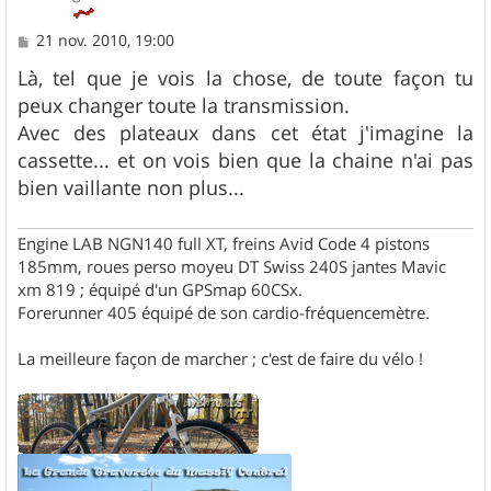
M
21 nov. 2010, 19:00
e
s
Là, tel que je vois la chose, de toute façon tu
s
peux changer toute la transmission.
a
g
Avec des plateaux dans cet état j'imagine la
e
cassette... et on vois bien que la chaine n'ai pas
bien vaillante non plus...
Engine LAB NGN140 full XT, freins Avid Code 4 pistons
185mm, roues perso moyeu DT Swiss 240S jantes Mavic
xm 819 ; équipé d'un GPSmap 60CSx.
Forerunner 405 équipé de son cardio-fréquencemètre.
La meilleure façon de marcher ; c'est de faire du vélo !