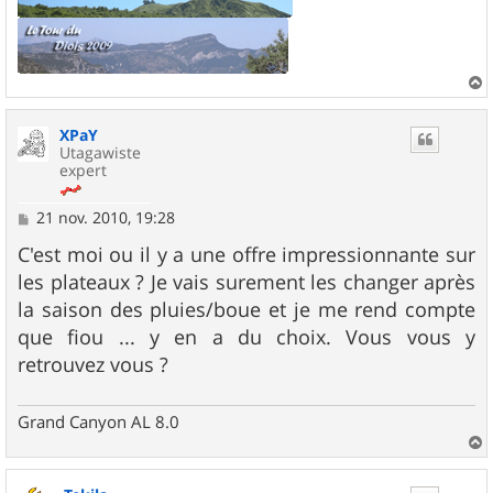
a
u
XPaY
t
Utagawiste
expert
M
21 nov. 2010, 19:28
e
s
C'est moi ou il y a une offre impressionnante sur
s
les plateaux ? Je vais surement les changer après
a
g
la saison des pluies/boue et je me rend compte
e
que fiou ... y en a du choix. Vous vous y
retrouvez vous ?
Grand Canyon AL 8.0
a
u