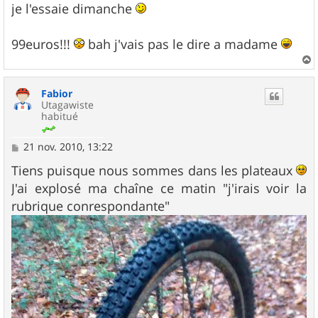
je l'essaie dimanche
99euros!!!
bah j'vais pas le dire a madame
a
u
Fabior
t
Utagawiste
habitué
M
21 nov. 2010, 13:22
e
s
Tiens puisque nous sommes dans les plateaux
s
J'ai explosé ma chaîne ce matin "j'irais voir la
a
g
rubrique conrespondante"
e