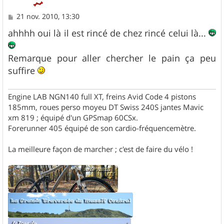
M
21 nov. 2010, 13:30
e
s
ahhhh oui là il est rincé de chez rincé celui là...
s
a
g
Remarque pour aller chercher le pain ça peu
e
suffire
Engine LAB NGN140 full XT, freins Avid Code 4 pistons
185mm, roues perso moyeu DT Swiss 240S jantes Mavic
xm 819 ; équipé d'un GPSmap 60CSx.
Forerunner 405 équipé de son cardio-fréquencemètre.
La meilleure façon de marcher ; c'est de faire du vélo !