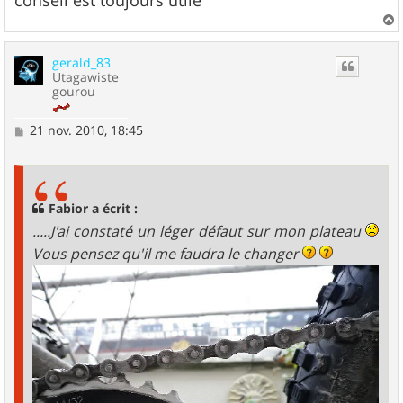
conseil est toujours utile
a
u
gerald_83
t
Utagawiste
gourou
M
21 nov. 2010, 18:45
e
s
s
a
g
Fabior a écrit :
e
.....J'ai constaté un léger défaut sur mon plateau
Vous pensez qu'il me faudra le changer