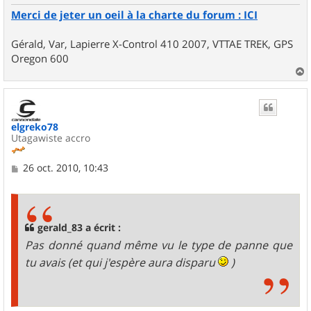
Merci de jeter un oeil à la charte du forum : ICI
Gérald, Var, Lapierre X-Control 410 2007, VTTAE TREK, GPS
Oregon 600
a
u
t
elgreko78
Utagawiste accro
M
26 oct. 2010, 10:43
e
s
s
a
g
gerald_83 a écrit :
e
Pas donné quand même vu le type de panne que
tu avais (et qui j'espère aura disparu
)