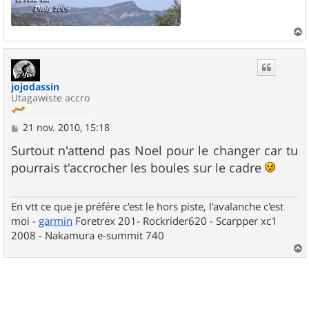
a
u
t
jojodassin
Utagawiste accro
M
21 nov. 2010, 15:18
e
s
Surtout n'attend pas Noel pour le changer car tu
s
pourrais t'accrocher les boules sur le cadre
a
g
e
En vtt ce que je préfére c'est le hors piste, l'avalanche c'est
moi -
garmin
Foretrex 201- Rockrider620 - Scarpper xc1
2008 - Nakamura e-summit 740
a
u
t