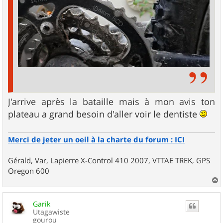
J'arrive après la bataille mais à mon avis ton
plateau a grand besoin d'aller voir le dentiste
Merci de jeter un oeil à la charte du forum : ICI
Gérald, Var, Lapierre X-Control 410 2007, VTTAE TREK, GPS
Oregon 600
a
u
Garik
t
Utagawiste
gourou