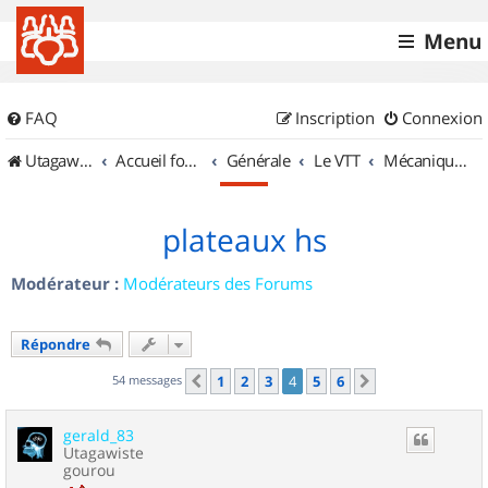
Menu
FAQ
Inscription
Connexion
UtagawaVTT (Randos VTT et VTTAE avec traces GPS)
Accueil forum
Générale
Le VTT
Mécanique et Entretiens
plateaux hs
Modérateur :
Modérateurs des Forums
Répondre
54 messages
1
2
3
4
5
6
Précédent
Suivant
gerald_83
Utagawiste
gourou