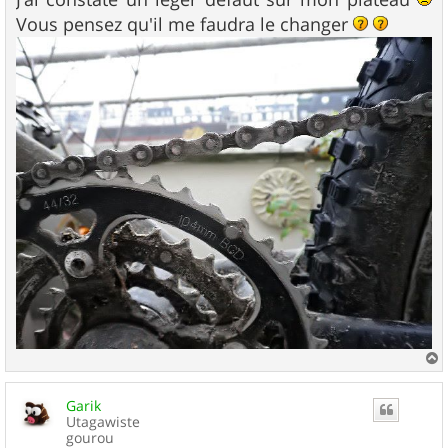
Vous pensez qu'il me faudra le changer
a
u
Garik
t
Utagawiste
gourou