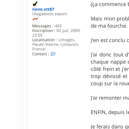
8
(ça commence b
7
nono.vtt87
Utagawiste expert
Mais mon probl
de ma fourche.
Messages :
465
Inscription :
02 juil. 2009,
23:05
J'en est conclu
Localisation :
Limoges,
Haute-Vienne, Limousin,
France
C
J'ai donc tout 
Contact :
o
chaque nappe d
n
t
côté frein et j'
a
trop dévissé et
c
t
coup sur la roue
e
r
n
J'ai remonter 
o
n
o
ENFIN, depuis l
.
v
t
Je ferais dans 
t