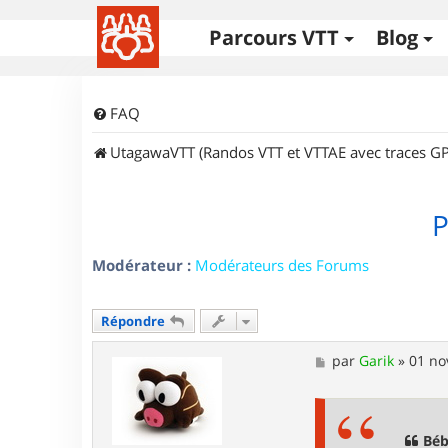
Parcours VTT
Blog
FAQ
UtagawaVTT (Randos VTT et VTTAE avec traces GP
Modérateur :
Modérateurs des Forums
Répondre
M
par
Garik
»
01 no
e
s
s
a
g
Béb