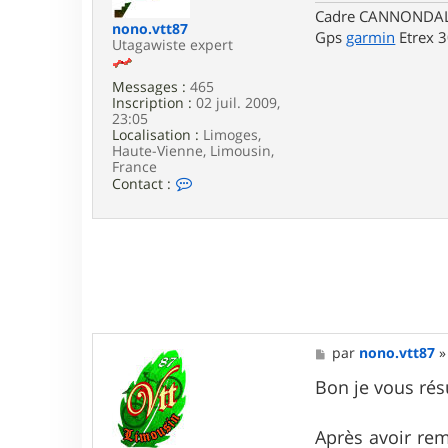
Cadre CANNONDALE 
nono.vtt87
Gps
garmin
Etrex 
Utagawiste expert
Messages :
465
Inscription :
02 juil. 2009,
23:05
Localisation :
Limoges,
Haute-Vienne, Limousin,
France
C
Contact :
o
n
t
a
c
t
e
r
n
o
M
par
nono.vtt87
n
e
o
s
Bon je vous résu
.
s
v
a
t
g
Après avoir re
t
e