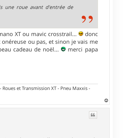
is une roue avant d'entrée de
mano XT ou mavic crosstrail...
donc
nt onéreuse ou pas, et sinon je vais me
 beau cadeau de noël...
merci papa
oues et Transmission XT - Pneu Maxxis -
H
a
u
t