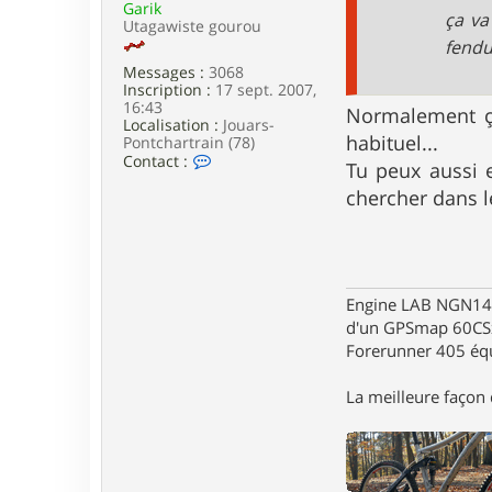
Garik
e
ça va
Utagawiste gourou
fendu
Messages :
3068
Inscription :
17 sept. 2007,
16:43
Normalement ça
Localisation :
Jouars-
habituel...
Pontchartrain (78)
C
Contact :
Tu peux aussi 
o
n
chercher dans l
t
a
c
t
e
r
Engine LAB NGN140 
G
d'un GPSmap 60CS
a
Forerunner 405 éq
r
i
k
La meilleure façon d