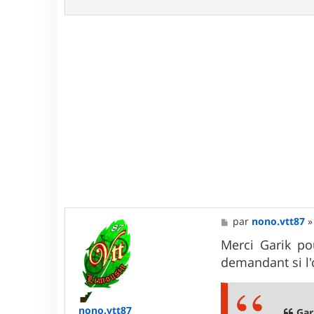
M
par
nono.vtt87
e
s
Merci Garik po
s
demandant si l'
a
g
e
nono.vtt87
Gari