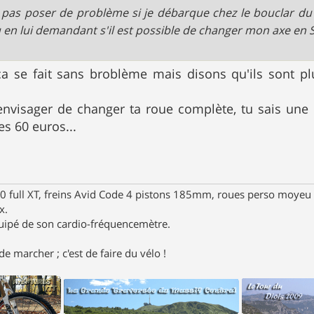
 pas poser de problème si je débarque chez le bouclar d
 en lui demandant s'il est possible de changer mon axe en S
 se fait sans broblème mais disons qu'ils sont pl
envisager de changer ta roue complète, tu sais un
es 60 euros...
full XT, freins Avid Code 4 pistons 185mm, roues perso moyeu 
x.
uipé de son cardio-fréquencemètre.
e marcher ; c'est de faire du vélo !