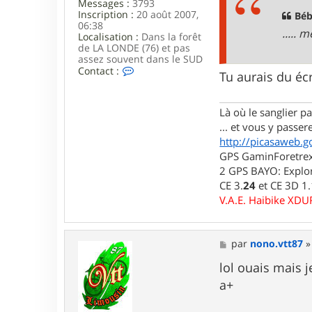
Messages :
3793
a
t
Inscription :
20 août 2007,
g
Béb
8
06:38
e
7
..... 
Localisation :
Dans la forêt
de LA LONDE (76) et pas
assez souvent dans le SUD
C
Contact :
Tu aurais du é
o
n
t
Là où le sanglier pas
a
c
... et vous y passere
t
http://picasaweb.g
e
GPS GaminForetrex2
r
l
2 GPS BAYO: Explor
u
CE 3.
24
et CE 3D 1
i
V.A.E. Haibike XD
d
j
i
7
M
par
nono.vtt87
6
e
s
lol ouais mais j
s
a+
a
g
e