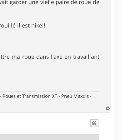
avait garder une vielle paire de roue de
uillé il est nikel!
ttre ma roue dans l'axe en travaillant
oues et Transmission XT - Pneu Maxxis -
H
a
u
t