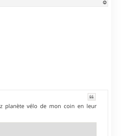
H
a
u
t
z planète vélo de mon coin en leur