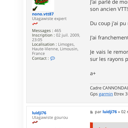
g
J'ai parlé de mo
e
son ancien VTT!
nono.vtt87
Utagawiste expert
Du coup j'ai pu 
Messages :
465
Inscription :
02 juil. 2009,
J'ai franchemen
23:05
Localisation :
Limoges,
Haute-Vienne, Limousin,
Je vais le remo
France
C
sur les rayons
Contact :
o
n
t
a+
a
c
t
Cadre CANNONDALE 
e
Gps
garmin
Etrex 
r
n
o
n
M
par
luidji76
»
02 
o
luidji76
e
.
Utagawiste gourou
s
v
s
t