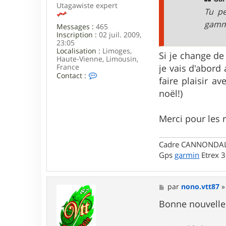
Utagawiste expert
Tu pe
gamme
Messages :
465
Inscription :
02 juil. 2009,
23:05
Localisation :
Limoges,
Si je change de
Haute-Vienne, Limousin,
France
je vais d'abord
C
Contact :
faire plaisir a
o
n
noël!)
t
a
c
Merci pour les 
t
e
r
Cadre CANNONDALE 
n
Gps
garmin
Etrex 
o
n
o
.
M
par
nono.vtt87
v
e
t
s
Bonne nouvelle
t
s
8
a
7