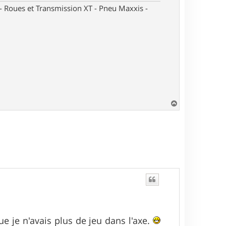
oues et Transmission XT - Pneu Maxxis -
H
a
u
t
que je n'avais plus de jeu dans l'axe.