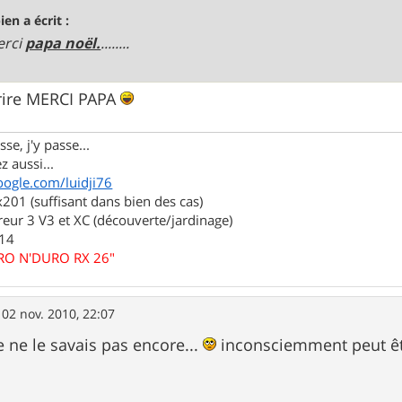
ien a écrit :
merci
papa noël.
........
crire MERCI PAPA
se, j'y passe...
z aussi...
oogle.com/luidji76
01 (suffisant dans bien des cas)
eur 3 V3 et XC (découverte/jardinage)
.14
URO N'DURO RX 26"
»
02 nov. 2010, 22:07
e ne le savais pas encore...
inconsciemment peut êt