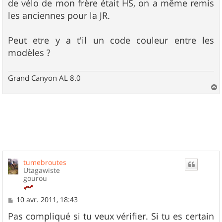
de vélo de mon frère était HS, on a même remis
les anciennes pour la JR.
Peut etre y a t'il un code couleur entre les
modèles ?
Grand Canyon AL 8.0
a
u
t
tumebroutes
Utagawiste
gourou
M
10 avr. 2011, 18:43
e
s
Pas compliqué si tu veux vérifier. Si tu es certain