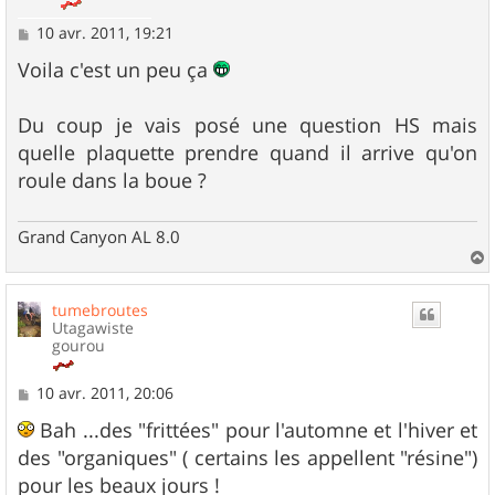
M
10 avr. 2011, 19:21
e
s
Voila c'est un peu ça
s
a
g
Du coup je vais posé une question HS mais
e
quelle plaquette prendre quand il arrive qu'on
roule dans la boue ?
Grand Canyon AL 8.0
a
u
tumebroutes
t
Utagawiste
gourou
M
10 avr. 2011, 20:06
e
s
Bah ...des "frittées" pour l'automne et l'hiver et
s
des "organiques" ( certains les appellent "résine")
a
g
pour les beaux jours !