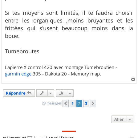
e
Si tes moyens sont limités, il te faudra choisir
entre les organiques ,moins bruyantes et les
frittées qui s'usent beaucoup moins dans la
boue.
Tumebroutes
Lapierre X control 420 avec montage Tumebroutien -
garmin
edge
305 - Dakota 20 - Memory map.
a
u
Répondre
t
23 messages
1
2
3
Précédent
Suivant
Aller
UtagawaVTT (Randos VTT et VTTAE avec traces GPS)
Accueil forum