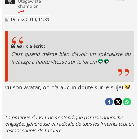
Utagawiste
champion
M
15 nov. 2010, 11:39
e
s
s
a
g
Garik a écrit :
e
C'est quand même bien d'avoir un spécialiste du
freinage à haute vitesse sur le forum
vu son avatar, on n'a aucun doute sur le sujet
La pratique du VTT ne s'entend que par une approche
engagée, généreuse et radicale de tous les instants tout en
restant souple de l'arrière
.