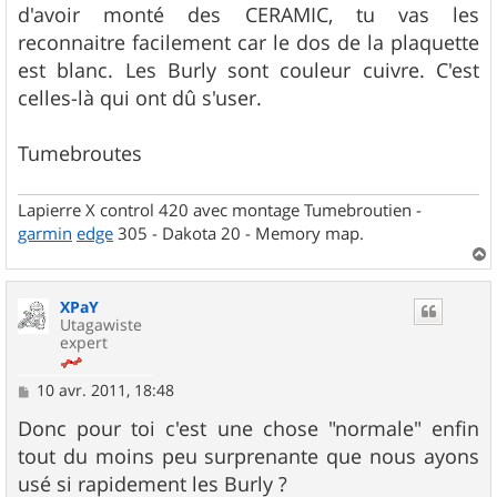
s
d'avoir monté des CERAMIC, tu vas les
a
g
reconnaitre facilement car le dos de la plaquette
e
est blanc. Les Burly sont couleur cuivre. C'est
celles-là qui ont dû s'user.
Tumebroutes
Lapierre X control 420 avec montage Tumebroutien -
garmin
edge
305 - Dakota 20 - Memory map.
a
u
XPaY
t
Utagawiste
expert
M
10 avr. 2011, 18:48
e
s
Donc pour toi c'est une chose "normale" enfin
s
tout du moins peu surprenante que nous ayons
a
g
usé si rapidement les Burly ?
e