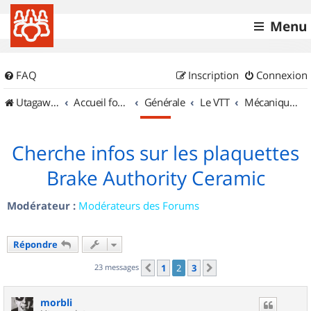
Menu
FAQ
Inscription
Connexion
UtagawaVTT (Randos VTT et VTTAE avec traces GPS)
Accueil forum
Générale
Le VTT
Mécanique et Entretiens
Cherche infos sur les plaquettes
Brake Authority Ceramic
Modérateur :
Modérateurs des Forums
Répondre
23 messages
1
2
3
Précédent
Suivant
morbli