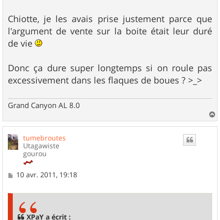
Chiotte, je les avais prise justement parce que
l'argument de vente sur la boite était leur duré
de vie
Donc ça dure super longtemps si on roule pas
excessivement dans les flaques de boues ? >_>
Grand Canyon AL 8.0
a
u
tumebroutes
t
Utagawiste
gourou
M
10 avr. 2011, 19:18
e
s
s
a
g
XPaY a écrit :