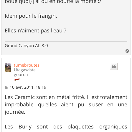
boue quoi) j'ai du en bouffé la moitié :/
Idem pour le frangin.
Elles n'aiment pas l'eau ?
Grand Canyon AL 8.0
a
u
tumebroutes
t
Utagawiste
gourou
M
10 avr. 2011, 18:19
e
s
Les Ceramic sont en métal fritté. Il est totalement
s
improbable qu'elles aient pu s'user en une
a
g
journée.
e
Les Burly sont des plaquettes organiques