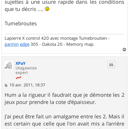
sujettes à une usure rapide dans les conditions
que tu décris ....
Tumebroutes
Lapierre X control 420 avec montage Tumebroutien -
garmin
edge
305 - Dakota 20 - Memory map.
a
u
XPaY
t
Utagawiste
expert
M
10 avr. 2011, 18:37
e
s
Hum a la rigueur il faudrait que je démonte les 2
s
jeux pour prendre la cote d’épaisseur.
a
g
e
J'ai peut être fait un amalgame entre les 2. Mais il
est certain que celle que l'on avait mis a l’arrière