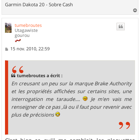
Garmin Dakota 20 - Sobre Cash
a
u
tumebroutes
t
Utagawiste
gourou
M
15 nov. 2010, 22:59
e
s
s
a
g
tumebroutes a écrit :
e
En creusant un peu sur la marque Brake Authority
et les propriétés affichées sur certains sites, une
interrogation me taraude....
Je m'en vais me
renseigner de ce pas ,là ou il faut pour revenir avec
plus de précisions