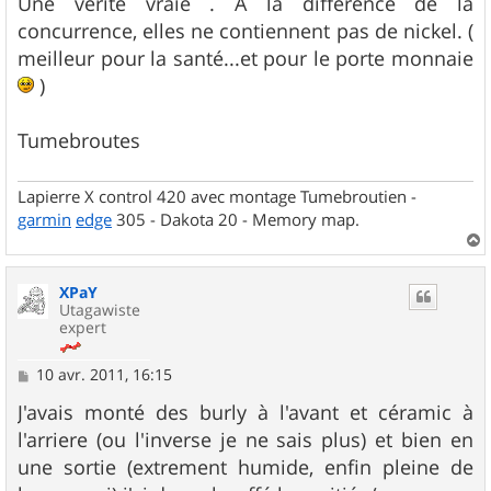
Une vérité vraie . A la différence de la
concurrence, elles ne contiennent pas de nickel. (
meilleur pour la santé...et pour le porte monnaie
)
Tumebroutes
Lapierre X control 420 avec montage Tumebroutien -
garmin
edge
305 - Dakota 20 - Memory map.
a
u
XPaY
t
Utagawiste
expert
M
10 avr. 2011, 16:15
e
s
J'avais monté des burly à l'avant et céramic à
s
l'arriere (ou l'inverse je ne sais plus) et bien en
a
g
une sortie (extrement humide, enfin pleine de
e