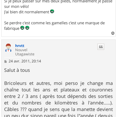
Si je peux passer sur mes deux pieds, normalement je passe
sur mon vélo!
J'ai bien dit normalement
Se perdre c'est comme les gamelles c’est une marque de
fabrique
a
u
hrvtt
t
Nouvel
Utagawiste
M
24 avr. 2011, 20:14
e
s
Salut à tous
s
a
g
Bricoleurs et autres, moi perso je change ma
e
chaîne tout les ans et plateaux et couronnes
entre 2 / 3 ans ( après tout dépends des sorties
et du nombres de kilomètres à l'année.....).
Câbles ??? quand je sens que la manette devient
un peu dur sinon pareil une fois l"année ( depuis