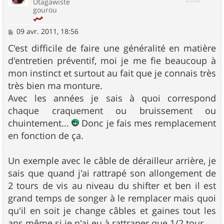
Utagawiste
gourou
M
09 avr. 2011, 18:56
e
s
C'est difficile de faire une généralité en matière
s
d'entretien préventif, moi je me fie beaucoup à
a
g
mon instinct et surtout au fait que je connais très
e
très bien ma monture.
Avec les années je sais à quoi correspond
chaque craquement ou bruissement ou
chuintement...
Donc je fais mes remplacement
en fonction de ça.
Un exemple avec le câble de dérailleur arrière, je
sais que quand j'ai rattrapé son allongement de
2 tours de vis au niveau du shifter et ben il est
grand temps de songer à le remplacer mais quoi
qu'il en soit je change câbles et gaines tout les
ans même si je n'ai eu à rattraper que 1/2 tour...