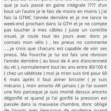
que je suis passé en gaine intégrale ???? d'un
bout un l'autre je le fais de moins en moins ) j'ai
fais la GTMC l'année dernière et je me lance le
week-end prochain dans la GTH et je ne compte
pas toucher à mes câbles ( juste un contrôle
visuel, je roule tout les jours avec donc je
connais mon vélo ) , les pneus no commente
.....je crois que chacuns est capable de voir ses
pneus. Ma Fourche je lui est fais une révision
l'année dernière ( au bout de 4 ans d'ancienneté
du vtt ), normalement tout les ans entre 80/100 €
( chez un vététiste ) moi je m'en suis tiré pour 60
€ mais après il faut aimer bricoler ( je suis
mécano ), mon amorto AR jamais ( je l'ai ouvert
une fois parceque je suis monté dessus amorto
dégonflé et quand je l'ai gonflé la pression est
passée dans la mauvaise chambre, donc obligé
de l'ouvrir avec beaucoup de prudence quand