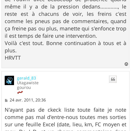
même il y a de la pression dedans............, le
reste est à chacuns de voir, les freins c'est
comme les pneus pas de commentaires, quand
ça freine pas ou plus, manette qui s'enfonce trop
il est temps de faire une intervention.
Voilà c'est tout. Bonne continuation à tous et à
plus.
HRVTT
a
u
gerald_83
t
Utagawiste
gourou
M
24 avr. 2011, 20:36
e
s
N'ayant pas de ckeck liste toute faite je note
s
comme pas mal d'entre-nous toutes mes sorties
a
g
sur une feuille Excel (date, lieu, km, FC moyen et
e