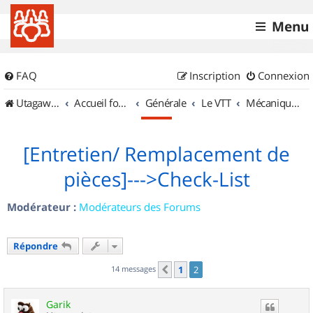
Menu
FAQ
Inscription
Connexion
UtagawaVTT (Randos VTT et VTTAE avec traces GPS)
Accueil forum
Générale
Le VTT
Mécanique et Entretiens
[Entretien/ Remplacement de
pièces]--->Check-List
Modérateur :
Modérateurs des Forums
Répondre
14 messages
1
2
Précédent
Garik