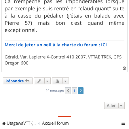
Ca n'empêche pas les impondérables lorsque
par exemple je suis rentré en "claudiquant" suite
à la casse du pédalier (j'étais en balade avec
Pierre 57) mais bon c'est quand même
exceptionnel.
Merci de jeter un oeil à la charte du forum : ICI
Gérald, Var, Lapierre X-Control 410 2007, VTTAE TREK, GPS
Oregon 600
a
u
Répondre
t
14 messages
1
2
Précédent
Aller
UtagawaVTT (Randos VTT et VTTAE avec traces GPS)
Accueil forum