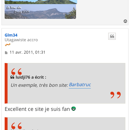
a
u
Glm34
t
Utagawiste accro
M
11 avr. 2011, 01:31
e
s
s
a
g
luidji76 a écrit :
e
Barbatruc
Un exemple, très bon site:
Excellent ce site je suis fan