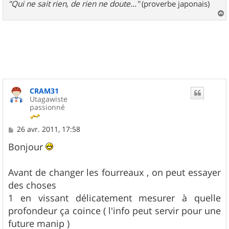
"Qui ne sait rien, de rien ne doute..."
(proverbe japonais)
a
u
t
CRAM31
Utagawiste
passionné
M
26 avr. 2011, 17:58
e
s
Bonjour
s
a
g
Avant de changer les fourreaux , on peut essayer
e
des choses
1 en vissant délicatement mesurer à quelle
profondeur ça coince ( l'info peut servir pour une
future manip )