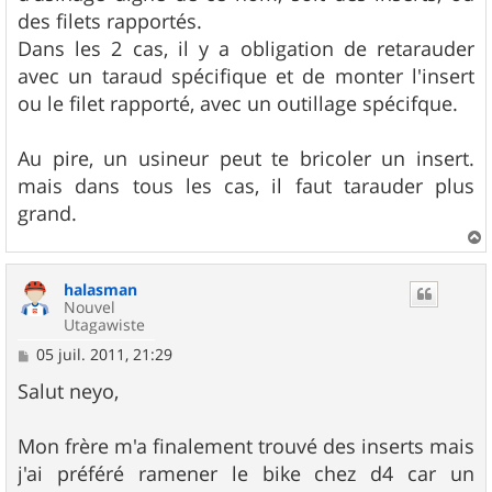
des filets rapportés.
Dans les 2 cas, il y a obligation de retarauder
avec un taraud spécifique et de monter l'insert
ou le filet rapporté, avec un outillage spécifque.
Au pire, un usineur peut te bricoler un insert.
mais dans tous les cas, il faut tarauder plus
grand.
a
u
halasman
t
Nouvel
Utagawiste
M
05 juil. 2011, 21:29
e
s
Salut neyo,
s
a
g
Mon frère m'a finalement trouvé des inserts mais
e
j'ai préféré ramener le bike chez d4 car un