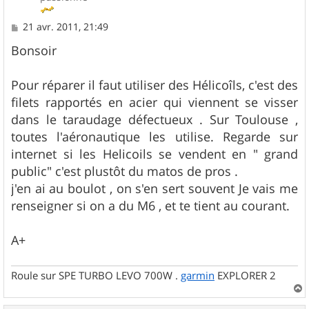
M
21 avr. 2011, 21:49
e
s
Bonsoir
s
a
g
Pour réparer il faut utiliser des Hélicoîls, c'est des
e
filets rapportés en acier qui viennent se visser
dans le taraudage défectueux . Sur Toulouse ,
toutes l'aéronautique les utilise. Regarde sur
internet si les Helicoils se vendent en " grand
public" c'est plustôt du matos de pros .
j'en ai au boulot , on s'en sert souvent Je vais me
renseigner si on a du M6 , et te tient au courant.
A+
Roule sur SPE TURBO LEVO 700W .
garmin
EXPLORER 2
a