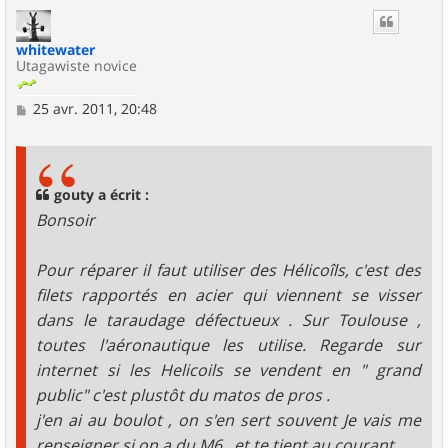
u
t
whitewater
Utagawiste novice
M
25 avr. 2011, 20:48
e
s
s
a
g
gouty a écrit :
e
Bonsoir
Pour réparer il faut utiliser des Hélicoîls, c'est des
filets rapportés en acier qui viennent se visser
dans le taraudage défectueux . Sur Toulouse ,
toutes l'aéronautique les utilise. Regarde sur
internet si les Helicoils se vendent en " grand
public" c'est plustôt du matos de pros .
j'en ai au boulot , on s'en sert souvent Je vais me
renseigner si on a du M6 , et te tient au courant.