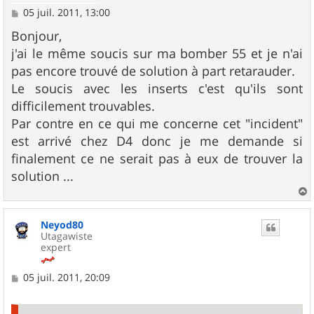
M
05 juil. 2011, 13:00
e
s
Bonjour,
s
j'ai le même soucis sur ma bomber 55 et je n'ai
a
g
pas encore trouvé de solution à part retarauder.
e
Le soucis avec les inserts c'est qu'ils sont
difficilement trouvables.
Par contre en ce qui me concerne cet "incident"
est arrivé chez D4 donc je me demande si
finalement ce ne serait pas à eux de trouver la
solution ...
a
u
Neyod80
t
Utagawiste
expert
M
05 juil. 2011, 20:09
e
s
s