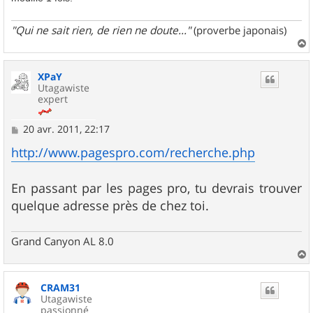
"Qui ne sait rien, de rien ne doute..."
(proverbe japonais)
a
u
XPaY
t
Utagawiste
expert
M
20 avr. 2011, 22:17
e
s
http://www.pagespro.com/recherche.php
s
a
g
En passant par les pages pro, tu devrais trouver
e
quelque adresse près de chez toi.
Grand Canyon AL 8.0
a
u
CRAM31
t
Utagawiste
passionné