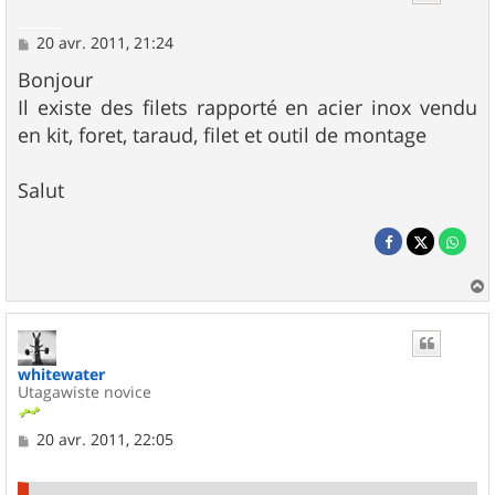
M
20 avr. 2011, 21:24
e
s
Bonjour
s
Il existe des filets rapporté en acier inox vendu
a
g
en kit, foret, taraud, filet et outil de montage
e
Salut
a
u
t
whitewater
Utagawiste novice
M
20 avr. 2011, 22:05
e
s
s