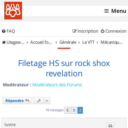
Menu
FAQ
Inscription
Connexion
UtagawaVTT (Randos VTT et VTTAE avec traces GPS)
Accueil forum
Générale
Le VTT
Mécanique et Entretiens
Filetage HS sur rock shox
revelation
Modérateur :
Modérateurs des Forums
Répondre
19 messages
1
2
Précédent
lustre