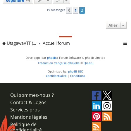
Répondre
t
19 messages
1
2
Précédent
Aller
UtagawaVTT (Randos VTT et VTTAE avec traces GPS)
Accueil forum
Développé par
phpBB
® Forum Software © phpBB Limited
Traduction française officielle
©
Qiaeru
Optimized by:
phpBB SEO
Confidentialité
|
Conditions
Qui sommes-nous ?
Contact & Logos
Services pros
Mentions légales
Politique de
confidentialité