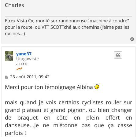
Charles
Etrex Vista Cx, monté sur randonneuse "machine à coudre"
pour la route, ou VTT SCOTTché aux chemins (j'aime pas les
racines...)
a
u
yano37
t
Utagawiste
accro
M
23 août 2011, 09:42
e
s
Merci pour ton témoignage Albina
s
a
g
mais quand je vois certains cyclistes rouler sur
e
grand plateau et grand pignon, ou bien changer
de braquet en côte en plein effort en
danseuse...Je ne m'étonne pas que ça casse
parfois !