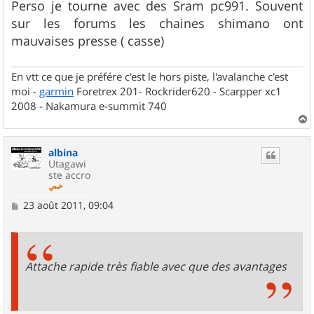
s
Perso je tourne avec des Sram pc991. Souvent
s
sur les forums les chaines shimano ont
a
g
mauvaises presse ( casse)
e
En vtt ce que je préfére c'est le hors piste, l'avalanche c'est
moi -
garmin
Foretrex 201- Rockrider620 - Scarpper xc1
2008 - Nakamura e-summit 740
a
u
albina
t
Utagawi
ste accro
M
23 août 2011, 09:04
e
s
s
a
g
Attache rapide très fiable avec que des avantages
e