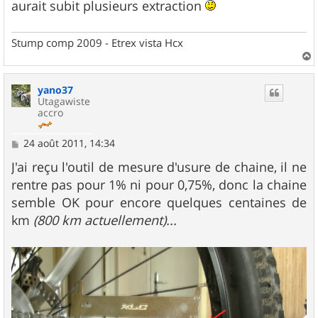
aurait subit plusieurs extraction
Stump comp 2009 - Etrex vista Hcx
a
u
yano37
t
Utagawiste
accro
M
24 août 2011, 14:34
e
s
J'ai reçu l'outil de mesure d'usure de chaine, il ne
s
rentre pas pour 1% ni pour 0,75%, donc la chaine
a
g
semble OK pour encore quelques centaines de
e
km
(800 km actuellement)...