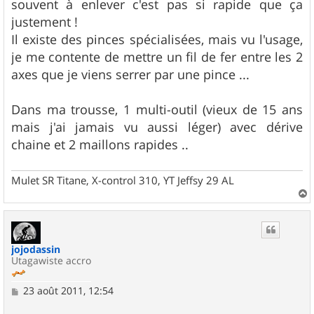
souvent à enlever c'est pas si rapide que ça
justement !
Il existe des pinces spécialisées, mais vu l'usage,
je me contente de mettre un fil de fer entre les 2
axes que je viens serrer par une pince ...
Dans ma trousse, 1 multi-outil (vieux de 15 ans
mais j'ai jamais vu aussi léger) avec dérive
chaine et 2 maillons rapides ..
Mulet SR Titane, X-control 310, YT Jeffsy 29 AL
a
u
t
jojodassin
Utagawiste accro
M
23 août 2011, 12:54
e
s