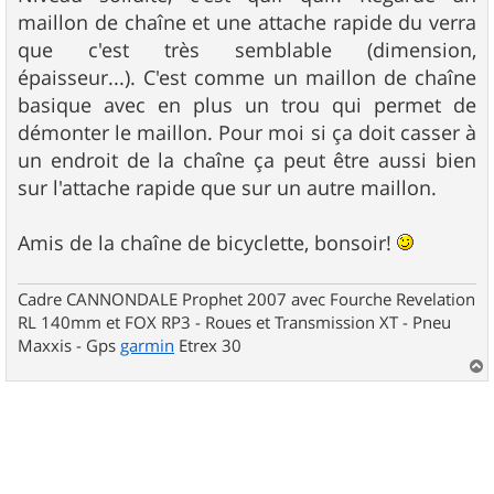
s
maillon de chaîne et une attache rapide du verra
a
g
que c'est très semblable (dimension,
e
épaisseur...). C'est comme un maillon de chaîne
basique avec en plus un trou qui permet de
démonter le maillon. Pour moi si ça doit casser à
un endroit de la chaîne ça peut être aussi bien
sur l'attache rapide que sur un autre maillon.
Amis de la chaîne de bicyclette, bonsoir!
Cadre CANNONDALE Prophet 2007 avec Fourche Revelation
RL 140mm et FOX RP3 - Roues et Transmission XT - Pneu
Maxxis - Gps
garmin
Etrex 30
a
u
t