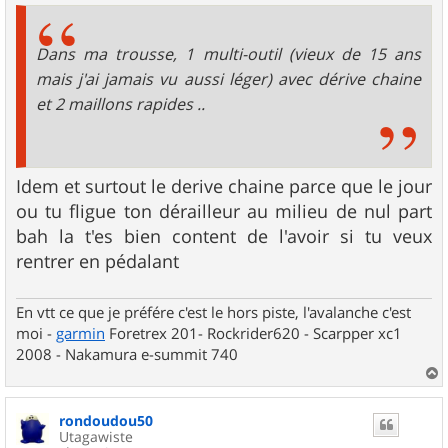
s
a
g
Dans ma trousse, 1 multi-outil (vieux de 15 ans
e
mais j'ai jamais vu aussi léger) avec dérive chaine
et 2 maillons rapides ..
Idem et surtout le derive chaine parce que le jour
ou tu fligue ton dérailleur au milieu de nul part
bah la t'es bien content de l'avoir si tu veux
rentrer en pédalant
En vtt ce que je préfére c'est le hors piste, l'avalanche c'est
moi -
garmin
Foretrex 201- Rockrider620 - Scarpper xc1
2008 - Nakamura e-summit 740
a
u
rondoudou50
t
Utagawiste