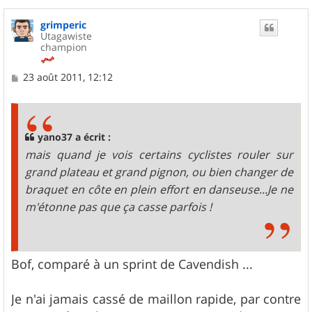
grimperic
Utagawiste
champion
M
23 août 2011, 12:12
e
s
s
a
g
yano37 a écrit :
e
mais quand je vois certains cyclistes rouler sur
grand plateau et grand pignon, ou bien changer de
braquet en côte en plein effort en danseuse...Je ne
m'étonne pas que ça casse parfois !
Bof, comparé à un sprint de Cavendish ...
Je n'ai jamais cassé de maillon rapide, par contre