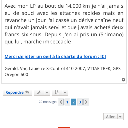
Avec mon LP au bout de 14.000 km je n'ai jamais
eu de souci avec les attaches rapides mais en
revanche un jour j'ai cassé un dérive chaîne neuf
qui n'avait jamais servi et que j'avais acheté deux
francs six sous. Depuis j'en ai pris un (Shimano)
qui, lui, marche impeccable
Merci de jeter un oeil à la charte du forum : ICI
Gérald, Var, Lapierre X-Control 410 2007, VTTAE TREK, GPS
Oregon 600
a
u
Répondre
t
22 messages
1
2
3
Précédent
Suivant
Aller