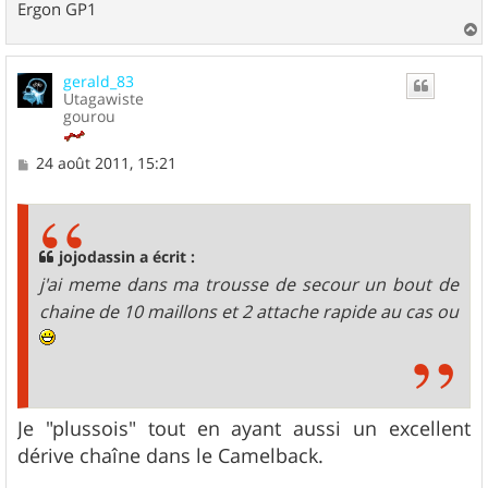
Ergon GP1
a
u
gerald_83
t
Utagawiste
gourou
M
24 août 2011, 15:21
e
s
s
a
g
jojodassin a écrit :
e
j'ai meme dans ma trousse de secour un bout de
chaine de 10 maillons et 2 attache rapide au cas ou
Je "plussois" tout en ayant aussi un excellent
dérive chaîne dans le Camelback.