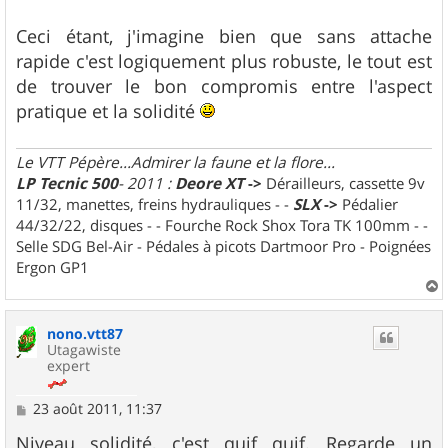
Ceci étant, j'imagine bien que sans attache
rapide c'est logiquement plus robuste, le tout est
de trouver le bon compromis entre l'aspect
pratique et la solidité
Le VTT Pépère...Admirer la faune et la flore...
LP Tecnic 500
- 2011 :
Deore XT
->
Dérailleurs, cassette 9v
11/32, manettes, freins hydrauliques - -
SLX
->
Pédalier
44/32/22, disques - - Fourche Rock Shox Tora TK 100mm - -
Selle SDG Bel-Air - Pédales à picots Dartmoor Pro - Poignées
Ergon GP1
a
u
nono.vtt87
t
Utagawiste
expert
M
23 août 2011, 11:37
e
s
Niveau solidité, c'est quif quif. Regarde un