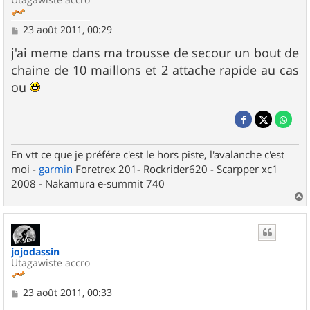
M
23 août 2011, 00:29
e
s
j'ai meme dans ma trousse de secour un bout de
s
chaine de 10 maillons et 2 attache rapide au cas
a
g
ou
e
En vtt ce que je préfére c'est le hors piste, l'avalanche c'est
moi -
garmin
Foretrex 201- Rockrider620 - Scarpper xc1
2008 - Nakamura e-summit 740
a
u
t
jojodassin
Utagawiste accro
M
23 août 2011, 00:33
e