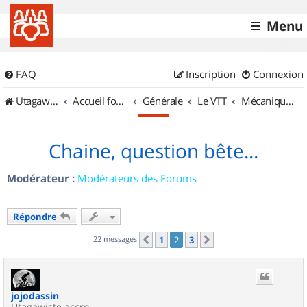
Menu
FAQ
Inscription
Connexion
UtagawaVTT (Randos VTT et VTTAE avec traces GPS)
Accueil forum
Générale
Le VTT
Mécanique et Entretiens
Chaine, question bête...
Modérateur :
Modérateurs des Forums
Répondre
22 messages
1
2
3
Précédent
Suivant
jojodassin
Utagawiste accro