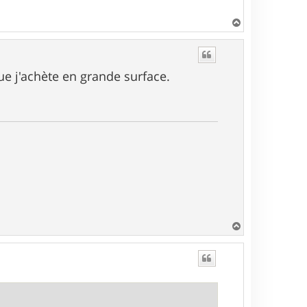
H
a
u
t
ue j'achète en grande surface.
H
a
u
t