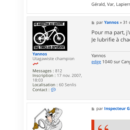
3
Gérald, Var, Lapie
M
par
Yannos
»
31 
e
s
Pour ma part, j
s
Je lubrifie à ch
a
g
e
Yannos
Yannos
Utagawiste champion
edge
1040 sur Cany
Messages :
812
Inscription :
17 nov. 2007,
18:03
Localisation :
60 Senlis
C
Contact :
o
n
t
a
M
par
Inspecteur 
c
e
t
s
e
s
r
a