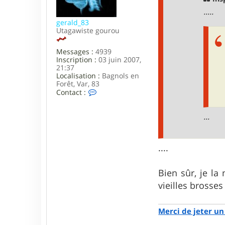
e
.....
gerald_83
Utagawiste gourou
Messages :
4939
Inscription :
03 juin 2007,
21:37
Localisation :
Bagnols en
Forêt, Var, 83
C
Contact :
o
n
t
...
a
c
t
....
e
r
g
e
Bien sûr, je la
r
vieilles brosse
a
l
d
Merci de jeter un 
_
8