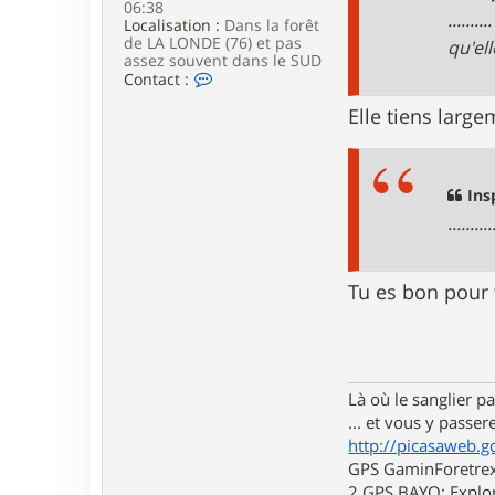
06:38
e
.....
Localisation :
Dans la forêt
de LA LONDE (76) et pas
qu'ell
assez souvent dans le SUD
C
Contact :
o
n
Elle tiens larg
t
a
c
t
Ins
e
r
......
l
u
i
d
Tu es bon pour 
j
i
7
6
Là où le sanglier pas
... et vous y passere
http://picasaweb.g
GPS GaminForetrex2
2 GPS BAYO: Explor