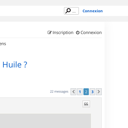
Connexion
Inscription
Connexion
ens
 Huile ?
22 messages
1
2
3
Précédent
Suivant