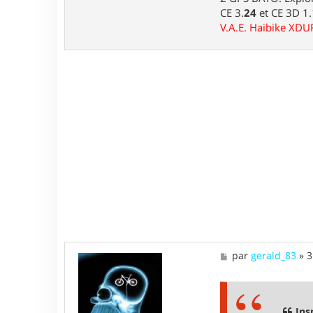
CE 3.
24
et CE 3D 1
V.A.E. Haibike XD
M
par
gerald_83
»
3
e
s
s
a
g
Ins