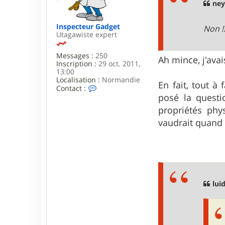
Y
g
ney
a
e
n
n
Inspecteur Gadget
Non !
o
Utagawiste expert
s
Messages :
250
Ah mince, j'avai
Inscription :
29 oct. 2011,
13:00
Localisation :
Normandie
En fait, tout à
C
Contact :
o
posé la questi
n
propriétés phy
t
a
vaudrait quand 
c
t
e
r
I
n
s
luid
p
e
c
t
e
u