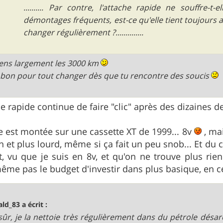
.......... Par contre, l'attache rapide ne souffre-t
démontages fréquents, est-ce qu'elle tient toujours au
changer régulièrement ?..............
tiens largement les 3000 km
 bon pour tout changer dès que tu rencontre des soucis
e rapide continue de faire "clic" après des dizaine
ine est montée sur une cassette XT de 1999... 8v
, mai
 et plus lourd, même si ça fait un peu snob... Et du c
, vu que je suis en 8v, et qu'on ne trouve plus rie
 même pas le budget d'investir dans plus basique, en
ald_83 a écrit :
sûr, je la nettoie très régulièrement dans du pétrole désa