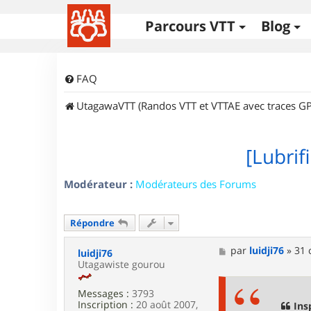
Parcours VTT
Blog
FAQ
UtagawaVTT (Randos VTT et VTTAE avec traces GP
[Lubrif
Modérateur :
Modérateurs des Forums
Répondre
M
par
luidji76
»
31 
luidji76
e
Utagawiste gourou
s
s
Messages :
3793
a
Inscription :
20 août 2007,
g
Ins