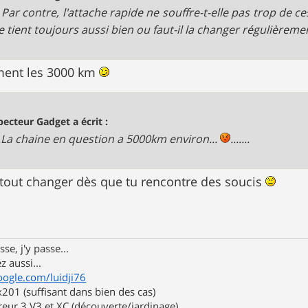
..... Par contre, l'attache rapide ne souffre-t-elle pas trop d
e tient toujours aussi bien ou faut-il la changer régulièrement ?..
ement les 3000 km
pecteur Gadget a écrit :
.....La chaine en question a 5000km environ...
.......
tout changer dès que tu rencontre des soucis
se, j'y passe...
z aussi...
oogle.com/luidji76
01 (suffisant dans bien des cas)
eur 3 V3 et XC (découverte/jardinage)