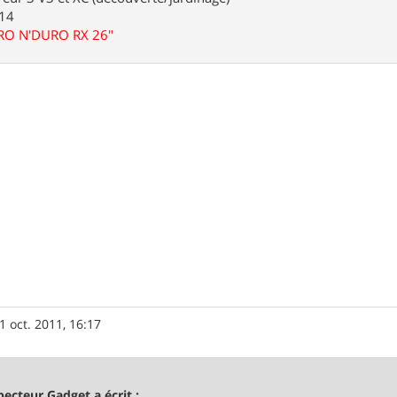
.14
URO N'DURO RX 26"
1 oct. 2011, 16:17
pecteur Gadget a écrit :