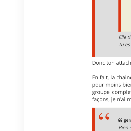
r
G
a
d
g
e
t
Elle 
Tu es
Donc ton attach
En fait, la cha
pour moins bien
groupe complet
façons, je n'ai
ger
Bien 