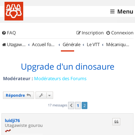
Menu
FAQ
Inscription
Connexion
UtagawaVTT (Randos VTT et VTTAE avec traces GPS)
Accueil forum
Générale
Le VTT
Mécanique et Entretiens
Upgrade d'un dinosaure
Modérateur :
Modérateurs des Forums
Répondre
17 messages
1
2
Précédent
luidji76
Utagawiste gourou