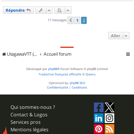
a
u
Répondre
t
17 messages
1
2
Précédent
Aller
UtagawaVTT (Randos VTT et VTTAE avec traces GPS)
Accueil forum
Développé par
phpBB
® Forum Software © phpBB Limited
Traduction française officielle
©
Qiaeru
Optimized by:
phpBB SEO
Confidentialité
|
Conditions
Qui sommes-nous ?
Contact & Logos
Services pros
Mentions légales