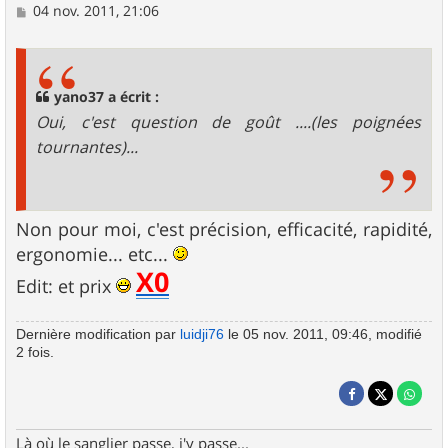
M
04 nov. 2011, 21:06
e
s
s
a
g
yano37 a écrit :
e
Oui, c'est question de goût ....(les poignées
tournantes)...
Non pour moi, c'est précision, efficacité, rapidité,
ergonomie... etc...
X0
Edit: et prix
Dernière modification par
luidji76
le 05 nov. 2011, 09:46, modifié
2 fois.
Là où le sanglier passe, j'y passe...