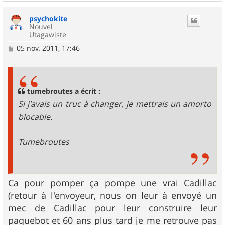
a
u
psychokite
t
Nouvel
Utagawiste
M
05 nov. 2011, 17:46
e
s
s
a
g
tumebroutes a écrit :
e
Si j'avais un truc à changer, je mettrais un amorto
blocable.
Tumebroutes
Ca pour pomper ça pompe une vrai Cadillac
(retour à l'envoyeur, nous on leur à envoyé un
mec de Cadillac pour leur construire leur
paquebot et 60 ans plus tard je me retrouve pas