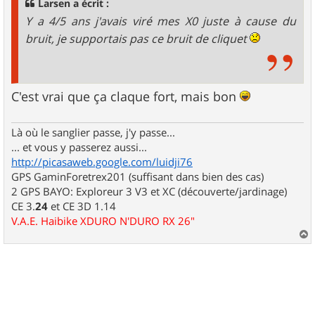
Larsen a écrit :
e
Y a 4/5 ans j'avais viré mes X0 juste à cause du
bruit, je supportais pas ce bruit de cliquet
C'est vrai que ça claque fort, mais bon
Là où le sanglier passe, j'y passe...
... et vous y passerez aussi...
http://picasaweb.google.com/luidji76
GPS GaminForetrex201 (suffisant dans bien des cas)
2 GPS BAYO: Exploreur 3 V3 et XC (découverte/jardinage)
CE 3.
24
et CE 3D 1.14
V.A.E. Haibike XDURO N'DURO RX 26"
a
u
t