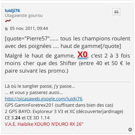
a
u
luidji76
t
Utagawiste gourou
M
05 nov. 2011, 09:44
e
s
[quote="Pierre57"...... tous les champions roulent
s
avec des poignées .... haut de gamme[/quote]
a
X0
g
Malgré le haut de gamme,
, c'est 2 à 3 fois
e
moins cher que des Shifter (entre 40 et 50 € le
paire suivant les promo.)
Là où le sanglier passe, j'y passe...
... et vous y passerez aussi...
http://picasaweb.google.com/luidji76
GPS GaminForetrex201 (suffisant dans bien des cas)
2 GPS BAYO: Exploreur 3 V3 et XC (découverte/jardinage)
CE 3.
24
et CE 3D 1.14
V.A.E. Haibike XDURO N'DURO RX 26"
a