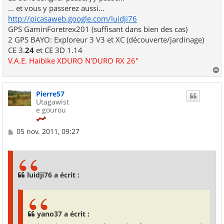
... et vous y passerez aussi...
http://picasaweb.google.com/luidji76
GPS GaminForetrex201 (suffisant dans bien des cas)
2 GPS BAYO: Exploreur 3 V3 et XC (découverte/jardinage)
CE 3.
24
et CE 3D 1.14
V.A.E. Haibike XDURO N'DURO RX 26"
a
u
Pierre57
t
Utagawist
e gourou
M
05 nov. 2011, 09:27
e
s
s
a
g
luidji76 a écrit :
e
yano37 a écrit :