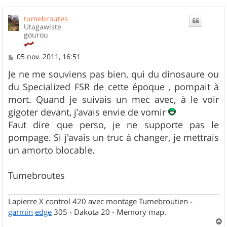
tumebroutes
Utagawiste
gourou
M
05 nov. 2011, 16:51
e
s
Je ne me souviens pas bien, qui du dinosaure ou
s
du Specialized FSR de cette époque , pompait à
a
g
mort. Quand je suivais un mec avec, à le voir
e
gigoter devant, j'avais envie de vomir
Faut dire que perso, je ne supporte pas le
pompage. Si j'avais un truc à changer, je mettrais
un amorto blocable.
Tumebroutes
Lapierre X control 420 avec montage Tumebroutien -
garmin
edge
305 - Dakota 20 - Memory map.