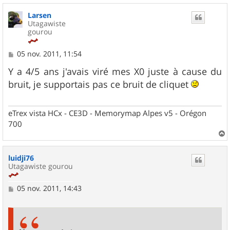
u
Larsen
t
Utagawiste
gourou
M
05 nov. 2011, 11:54
e
s
Y a 4/5 ans j'avais viré mes X0 juste à cause du
s
bruit, je supportais pas ce bruit de cliquet
a
g
e
eTrex vista HCx - CE3D - Memorymap Alpes v5 - Orégon
700
a
u
luidji76
t
Utagawiste gourou
M
05 nov. 2011, 14:43
e
s
s
a
g