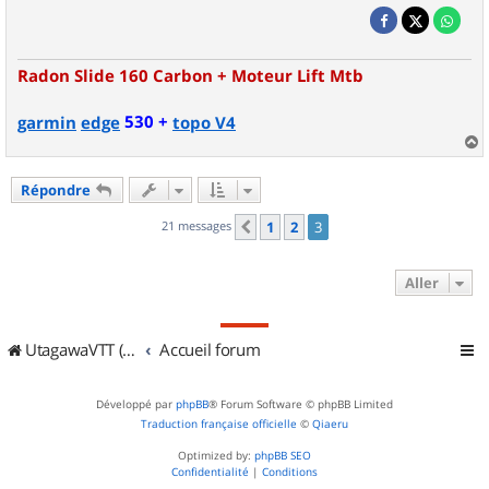
Radon Slide 160 Carbon + Moteur Lift Mtb
530 +
garmin
edge
topo V4
a
u
Répondre
t
21 messages
1
2
3
Précédent
Aller
UtagawaVTT (Randos VTT et VTTAE avec traces GPS)
Accueil forum
Développé par
phpBB
® Forum Software © phpBB Limited
Traduction française officielle
©
Qiaeru
Optimized by:
phpBB SEO
Confidentialité
|
Conditions