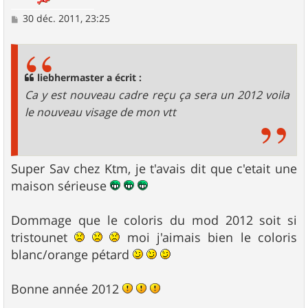
M
30 déc. 2011, 23:25
e
s
s
a
g
liebhermaster a écrit :
e
Ca y est nouveau cadre reçu ça sera un 2012 voila
le nouveau visage de mon vtt
Super Sav chez Ktm, je t'avais dit que c'etait une
maison sérieuse
Dommage que le coloris du mod 2012 soit si
tristounet
moi j'aimais bien le coloris
blanc/orange pétard
Bonne année 2012