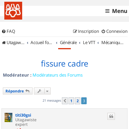
Menu
FAQ
Inscription
Connexion
UtagawaVTT (Randos VTT et VTTAE avec traces GPS)
Accueil forum
Générale
Le VTT
Mécanique et Entretiens
fissure cadre
Modérateur :
Modérateurs des Forums
Répondre
21 messages
1
2
3
Précédent
titi30gsi
Utagawiste
expert