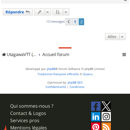
a
u
Répondre
t
13 messages
1
2
Précédent
Aller
UtagawaVTT (Randos VTT et VTTAE avec traces GPS)
Accueil forum
Développé par
phpBB
® Forum Software © phpBB Limited
Traduction française officielle
©
Qiaeru
Optimized by:
phpBB SEO
Confidentialité
|
Conditions
Qui sommes-nous ?
Contact & Logos
Services pros
Mentions légales