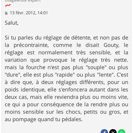
M
13 févr. 2012, 14:01
e
s
Salut,
s
a
g
Si tu parles du réglage de détente, et non pas de
e
la précontrainte, comme le disait Gouty, le
réglage est normalement très sensible, et la
variation que provoque le réglage très nette.
mais la fourche n'est pas plus "souple" ou plus
"dure", elle est plus "rapide" ou plus "lente". C'est
à dire que, à deux réglages différents, pour un
poids identique, elle s'enfoncera autant dans les
deux cas, mais elle reviendra plus ou moins vite,
ce qui a pour conséquence de la rendre plus ou
moins sensible sur les chocs, petits ou gros, et
au pompage quand tu pédales.