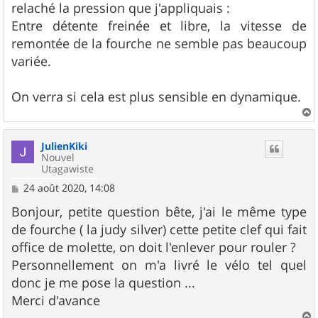
relaché la pression que j'appliquais :
Entre détente freinée et libre, la vitesse de
remontée de la fourche ne semble pas beaucoup
variée.
On verra si cela est plus sensible en dynamique.
a
u
JulienKiki
t
Nouvel
Utagawiste
M
24 août 2020, 14:08
e
s
Bonjour, petite question bête, j'ai le même type
s
de fourche ( la judy silver) cette petite clef qui fait
a
g
office de molette, on doit l'enlever pour rouler ?
e
Personnellement on m'a livré le vélo tel quel
donc je me pose la question ...
Merci d'avance