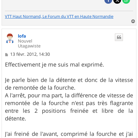
VTT Haut Normand, Le Forum du VTT en Haute Normandie
a
u
lofa
t
Nouvel
Utagawiste
M
13 févr. 2012, 14:30
e
s
Effectivement je me suis mal exprimé.
s
a
g
Je parle bien de la détente et donc de la vitesse
e
de remontée de la fourche.
A l'arrêt, pour ma part, la différence de vitesse de
remontée de la fourche n'est pas très flagrante
entre les 2 positions freinée et libre de la
détente.
J'ai freiné de l'avant, comprimé la fourche et j'ai