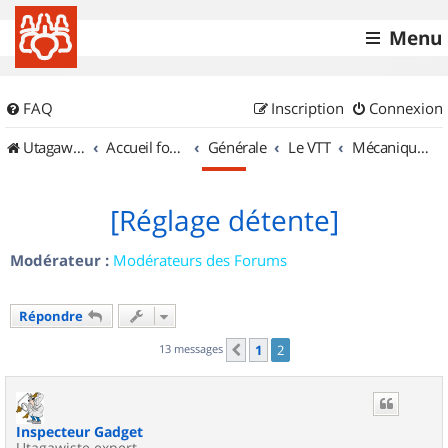
Menu
FAQ
Inscription
Connexion
UtagawaVTT (Randos VTT et VTTAE avec traces GPS)
Accueil forum
Générale
Le VTT
Mécanique et Entretiens
[Réglage détente]
Modérateur :
Modérateurs des Forums
Répondre
13 messages
1
2
Précédent
Inspecteur Gadget
Utagawiste expert