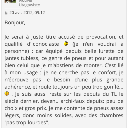
Nouvel
Utagawiste
M
20 avr. 2012, 09:12
e
s
Bonjour,
s
a
g
Je serai à juste titre accusé de provocation, et
e
qualifié d'iconoclaste
(je n'en voudrai à
personne) : car équipé depuis belle lurette de
jantes tubless, ce genre de pneus et pour autant
bien celui que je m'abstiens de monter. C'est lié
à mon usage : je ne cherche pas le confort, je
n'éprouve pas le besoin d'une plus grande
adhérence, et roule toujours un peu trop gonflé...
. Je suis aussi resté sur les débuts du TL le
siècle dernier, devenu archi-faux depuis: peu de
choix et gros prix. Je me contente de pneus assez
légers, donc moins solides, avec des chambres
"pas trop lourdes".