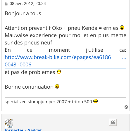
M
08 avr. 2012, 20:24
e
s
Bonjour a tous
s
a
g
Attention preventif Oko + pneu Kenda = ernies
e
Mauvaise experience pour moi et en plus meme
sur des pneus neuf
En ce moment j'utilise ca:
http://www.break-bike.com/epages/ea6186 ...
0043l-0006
et pas de problemes
Bonne continuation
specialized stumpjumper 2007 + triton 500
a
u
t
Inspecteur Gadget