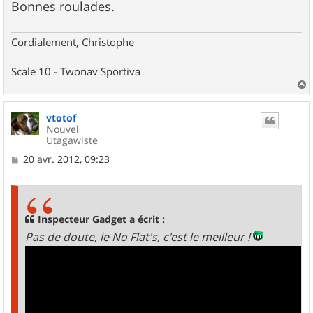
Bonnes roulades.
Cordialement, Christophe
Scale 10 - Twonav Sportiva
a
u
vtotof
t
Nouvel
Utagawiste
M
20 avr. 2012, 09:23
e
s
s
a
g
Inspecteur Gadget a écrit :
e
Pas de doute, le No Flat's, c'est le meilleur !