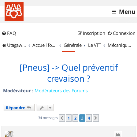
Menu
FAQ
Inscription
Connexion
UtagawaVTT (Randos VTT et VTTAE avec traces GPS)
Accueil forum
Générale
Le VTT
Mécanique et Entretiens
[Pneus] -> Quel préventif
crevaison ?
Modérateur :
Modérateurs des Forums
Répondre
34 messages
1
2
3
4
Précédent
Suivant