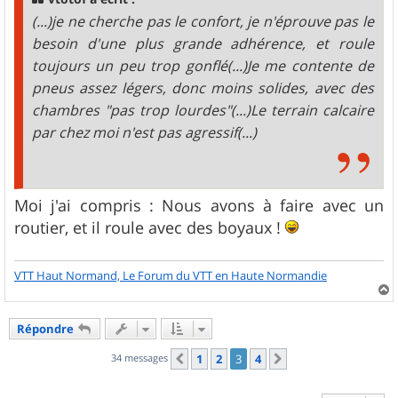
e
(...)je ne cherche pas le confort, je n'éprouve pas le
besoin d'une plus grande adhérence, et roule
toujours un peu trop gonflé(...)Je me contente de
pneus assez légers, donc moins solides, avec des
chambres "pas trop lourdes"(...)Le terrain calcaire
par chez moi n'est pas agressif(...)
Moi j'ai compris : Nous avons à faire avec un
routier, et il roule avec des boyaux !
VTT Haut Normand, Le Forum du VTT en Haute Normandie
a
u
Répondre
t
34 messages
1
2
3
4
Précédent
Suivant