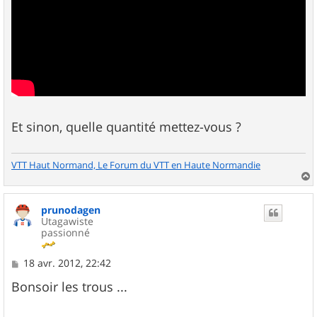
Et sinon, quelle quantité mettez-vous ?
VTT Haut Normand, Le Forum du VTT en Haute Normandie
a
u
prunodagen
t
Utagawiste
passionné
M
18 avr. 2012, 22:42
e
s
Bonsoir les trous ...
s
a