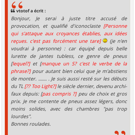
a
g
vtotof a écrit :
e
Bonjour, Je serai à juste titre accusé de
provocation, et qualifié d'iconoclaste
[Personne
qui s'attaque aux croyances établies, aux idées
reçues. c'est pas forcément une tare]
(je n'en
voudrai à personne) : car équipé depuis belle
lurette de jantes tubless, ce genre de pneus
[
lequel?]
et [
manque un S? c'est le verbe de la
phrase?]
pour autant bien celui que je m'abstiens
de monter. ....... . Je suis aussi resté sur les débuts
du TL
[?? Too Light?]
le siècle dernier, devenu archi-
faux depuis: [
pas compris ?]
peu de choix et gros
prix. Je me contente de pneus assez légers, donc
moins solides, avec des chambres "pas trop
lourdes".
Bonnes roulades.