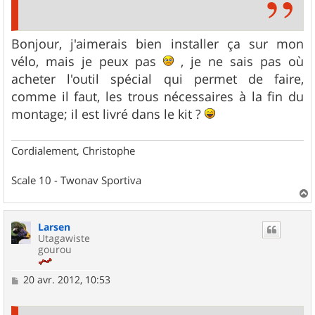
Bonjour, j'aimerais bien installer ça sur mon
vélo, mais je peux pas
, je ne sais pas où
acheter l'outil spécial qui permet de faire,
comme il faut, les trous nécessaires à la fin du
montage; il est livré dans le kit ?
Cordialement, Christophe
Scale 10 - Twonav Sportiva
a
u
Larsen
t
Utagawiste
gourou
M
20 avr. 2012, 10:53
e
s
s