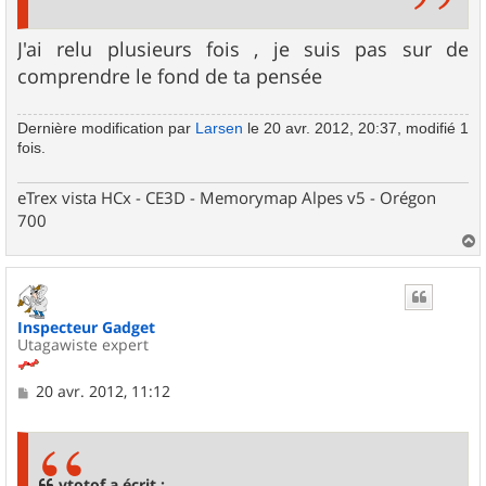
J'ai relu plusieurs fois , je suis pas sur de
comprendre le fond de ta pensée
Dernière modification par
Larsen
le 20 avr. 2012, 20:37, modifié 1
fois.
eTrex vista HCx - CE3D - Memorymap Alpes v5 - Orégon
700
a
u
t
Inspecteur Gadget
Utagawiste expert
M
20 avr. 2012, 11:12
e
s
s
a
g
vtotof a écrit :