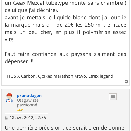
un Geax Mezcal tubetype monté sans chambre (
celui que j'ai déchiré).
avant je mettais le liquide blanc dont j'ai oublié
la marque mais à + de 20€ les 250 ml , efficace
mais un peu cher, en plus il polymérise assez
vite.
Faut faire confiance aux paysans z'aiment pas
dépenser !!!
TITUS X Carbon, Qbikes marathon Mtwo, Etrex legend
a
u
prunodagen
t
Utagawiste
passionné
M
18 avr. 2012, 22:56
e
s
Une dernière précision , ce serait bien de donner