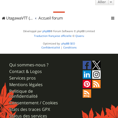
Aller
UtagawaVTT (Randos VTT et VTTAE avec traces GPS)
Accueil forum
Développé par
phpBB
® Forum Software © phpBB Limited
Traduction française officielle
©
Qiaeru
Optimized by:
phpBB SEO
Confidentialité
|
Conditions
Qui sommes-nous ?
Contact & Logos
Services pros
Mentions légales
Politique de
confidentialité
Consentement / Cookies
Stats des traces GPX
Status des services