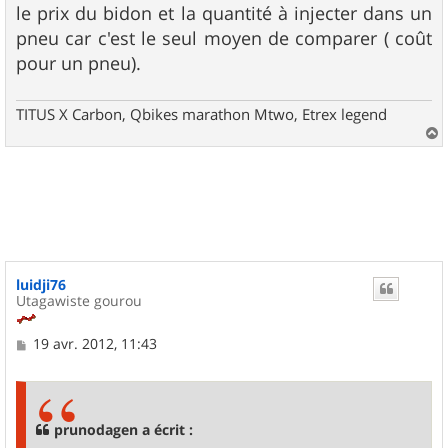
s
le prix du bidon et la quantité à injecter dans un
a
g
pneu car c'est le seul moyen de comparer ( coût
e
pour un pneu).
TITUS X Carbon, Qbikes marathon Mtwo, Etrex legend
a
u
t
luidji76
Utagawiste gourou
M
19 avr. 2012, 11:43
e
s
s
a
g
prunodagen a écrit :
e