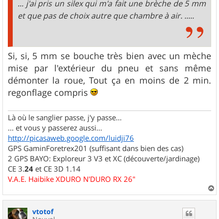
... j'ai pris un silex qui m'a fait une brèche de 5 mm
et que pas de choix autre que chambre à air. .....
Si, si, 5 mm se bouche très bien avec un mèche
mise par l'extérieur du pneu et sans même
démonter la roue, Tout ça en moins de 2 min.
regonflage compris
Là où le sanglier passe, j'y passe...
... et vous y passerez aussi...
http://picasaweb.google.com/luidji76
GPS GaminForetrex201 (suffisant dans bien des cas)
2 GPS BAYO: Exploreur 3 V3 et XC (découverte/jardinage)
CE 3.
24
et CE 3D 1.14
V.A.E. Haibike XDURO N'DURO RX 26"
a
u
vtotof
t