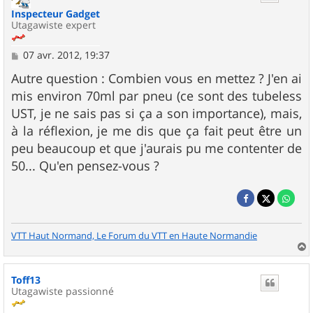
Inspecteur Gadget
Utagawiste expert
M
07 avr. 2012, 19:37
e
s
Autre question : Combien vous en mettez ? J'en ai
s
mis environ 70ml par pneu (ce sont des tubeless
a
g
UST, je ne sais pas si ça a son importance), mais,
e
à la réflexion, je me dis que ça fait peut être un
peu beaucoup et que j'aurais pu me contenter de
50... Qu'en pensez-vous ?
VTT Haut Normand, Le Forum du VTT en Haute Normandie
a
u
Toff13
t
Utagawiste passionné