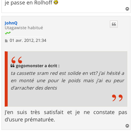
g
je passe en Rolhoff
e
a
u
JohnQ
t
Utagawiste habitué
M
01 avr. 2012, 21:34
e
s
s
a
g
gogomonster a écrit :
e
ta cassette sram red est solide en vtt? j'ai hésité a
en monté une pour le poids mais j'ai eu peur
d'arracher des dents
J'en suis très satisfait et je ne constate pas
d'usure prématurée.
a