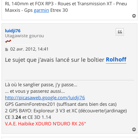
RL 140mm et FOX RP3 - Roues et Transmission XT - Pneu
Maxxis - Gps
garmin
Etrex 30
a
u
luidji76
t
Utagawiste gourou
M
02 avr. 2012, 14:41
e
s
Rolhoff
Le sujet que j'avais lancé sur le boîtier
s
a
g
e
Là où le sanglier passe, j'y passe...
... et vous y passerez aussi...
http://picasaweb.google.com/luidji76
GPS GaminForetrex201 (suffisant dans bien des cas)
2 GPS BAYO: Exploreur 3 V3 et XC (découverte/jardinage)
CE 3.
24
et CE 3D 1.14
V.A.E. Haibike XDURO N'DURO RX 26"
a