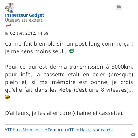
u
t
Inspecteur Gadget
Utagawiste expert
M
02 avr. 2012, 14:58
e
s
Ca me fait bien plaisir, un post long comme ça !
s
Je me sens moins seul...
a
g
e
Pour ce qui est de ma transmission à 5000km,
pour info, la cassette était en acier (presque)
plein et, si ma mémoire est bonne, je crois
qu'elle fait dans les 430g (c’est une 8 vitesses)...
D'ailleurs, je les ai encore (chaine et cassette).
VTT Haut Normand, Le Forum du VTT en Haute Normandie