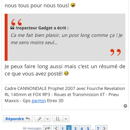
s
nous tous pour nous tous!
a
g
e
Inspecteur Gadget a écrit :
Ca me fait bien plaisir, un post long comme ça ! Je
me sens moins seul...
Je peux faire long aussi mais c'est un résumé de
ce que vous avez posté!
Cadre CANNONDALE Prophet 2007 avec Fourche Revelation
RL 140mm et FOX RP3 - Roues et Transmission XT - Pneu
Maxxis - Gps
garmin
Etrex 30
a
u
Répondre
t
Page
2
sur
7
66 messages
1
2
3
4
5
7
Précédent
Suivant
…