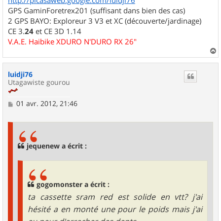
GPS GaminForetrex201 (suffisant dans bien des cas)
2 GPS BAYO: Exploreur 3 V3 et XC (découverte/jardinage)
CE 3.
24
et CE 3D 1.14
V.A.E. Haibike XDURO N'DURO RX 26"
a
u
luidji76
t
Utagawiste gourou
M
01 avr. 2012, 21:46
e
s
s
a
g
jequenew a écrit :
e
gogomonster a écrit :
ta cassette sram red est solide en vtt? j'ai
hésité a en monté une pour le poids mais j'ai