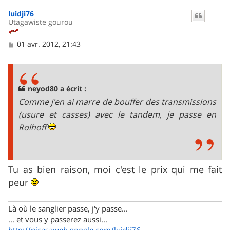
u
luidji76
t
Utagawiste gourou
M
01 avr. 2012, 21:43
e
s
s
a
g
neyod80 a écrit :
e
Comme j'en ai marre de bouffer des transmissions
(usure et casses) avec le tandem, je passe en
Rolhoff
Tu as bien raison, moi c'est le prix qui me fait
peur
Là où le sanglier passe, j'y passe...
... et vous y passerez aussi...
http://picasaweb.google.com/luidji76