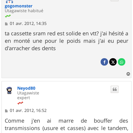
gogomonster
Utagawiste habitué
M
01 avr. 2012, 14:35
e
s
ta cassette sram red est solide en vtt? j'ai hésité a
s
en monté une pour le poids mais j'ai eu peur
a
g
d'arracher des dents
e
a
u
Neyod80
t
Utagawiste
expert
M
01 avr. 2012, 16:52
e
s
Comme j'en ai marre de bouffer des
s
transmissions (usure et casses) avec le tandem,
a