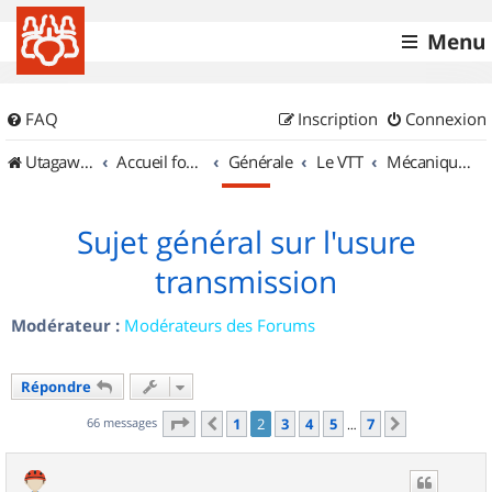
Menu
FAQ
Inscription
Connexion
UtagawaVTT (Randos VTT et VTTAE avec traces GPS)
Accueil forum
Générale
Le VTT
Mécanique et Entretiens
Sujet général sur l'usure
transmission
Modérateur :
Modérateurs des Forums
Répondre
Page
2
sur
7
66 messages
1
2
3
4
5
7
Précédent
Suivant
…