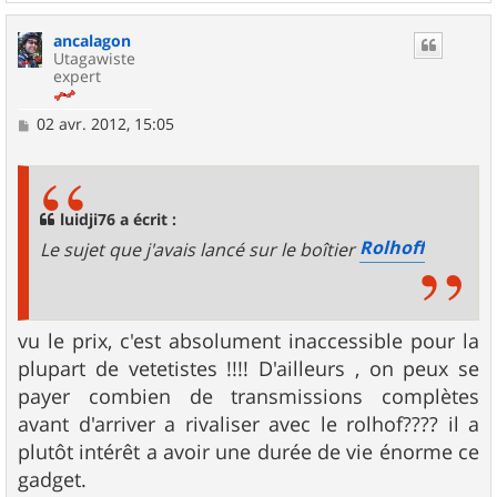
a
u
ancalagon
t
Utagawiste
expert
M
02 avr. 2012, 15:05
e
s
s
a
g
luidji76 a écrit :
e
Rolhoff
Le sujet que j'avais lancé sur le boîtier
vu le prix, c'est absolument inaccessible pour la
plupart de vetetistes !!!! D'ailleurs , on peux se
payer combien de transmissions complètes
avant d'arriver a rivaliser avec le rolhof???? il a
plutôt intérêt a avoir une durée de vie énorme ce
gadget.