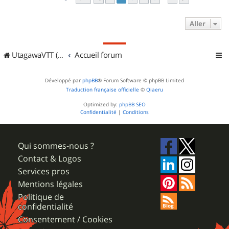
Aller
UtagawaVTT (Randos VTT et VTTAE avec traces GPS)
Accueil forum
Développé par
phpBB
® Forum Software © phpBB Limited
Traduction française officielle
©
Qiaeru
Optimized by:
phpBB SEO
Confidentialité
|
Conditions
Qui sommes-nous ?
Contact & Logos
Services pros
Mentions légales
Politique de
confidentialité
Consentement / Cookies