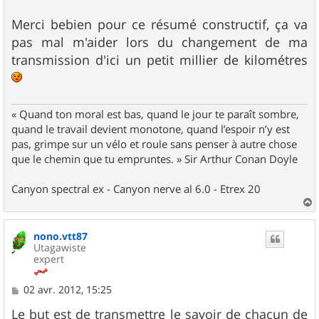
Merci bebien pour ce résumé constructif, ça va
pas mal m'aider lors du changement de ma
transmission d'ici un petit millier de kilométres
« Quand ton moral est bas, quand le jour te paraît sombre,
quand le travail devient monotone, quand l’espoir n’y est
pas, grimpe sur un vélo et roule sans penser à autre chose
que le chemin que tu empruntes. » Sir Arthur Conan Doyle
Canyon spectral ex - Canyon nerve al 6.0 - Etrex 20
a
u
nono.vtt87
t
Utagawiste
expert
M
02 avr. 2012, 15:25
e
s
Le but est de transmettre le savoir de chacun de