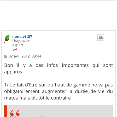
a
u
t
nono.vtt87
Utagawiste
expert
M
02 avr. 2012, 09:44
e
s
Bon il y a des infos importantes qui sont
s
apparus:
a
g
e
1/ Le fait d'être sur du haut de gamme ne va pas
obligatoirement augmenter la durée de vie du
matos mais plutôt le contraire