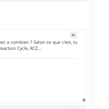
a
u
t
 en a combien ? Selon ce que c'est, tu
eaction Cycle, RCZ...
H
a
u