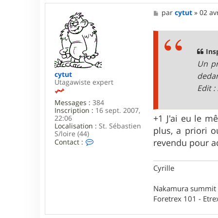
M
par
cytut
»
02 av
e
s
s
a
g
Ins
e
Un pr
cytut
deda
Utagawiste expert
Edit 
Messages :
384
Inscription :
16 sept. 2007,
+1 J'ai eu le 
22:06
Localisation :
St. Sébastien
plus, a priori 
S/loire (44)
C
revendu pour ac
Contact :
o
n
t
Cyrille
a
c
t
Nakamura summit ltd
e
Foretrex 101 - Etre
r
c