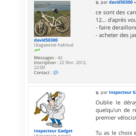
a
M
par
david50300
c
e
t
s
ce sont des can
e
s
12... d'aprés vo
r
a
I
g
- faire deraillo
n
e
- acheter des ja
s
david50300
p
Utagawiste habitué
e
c
t
Messages :
42
e
Inscription :
22 févr. 2012,
u
22:00
r
C
Contact :
G
o
a
n
d
t
g
a
M
par
Inspecteur 
e
c
e
t
t
s
Oublie le déra
e
s
quelqu'un de r
r
a
d
g
premier vélocis
a
e
v
i
Inspecteur Gadget
Tu as le choix 
d
Utagawiste expert