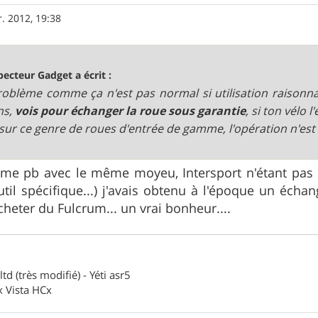
r. 2012, 19:38
pecteur Gadget a écrit :
oblème comme ça n'est pas normal si utilisation raisonnab
ns,
vois pour échanger la roue sous garantie
, si ton vélo l
: sur ce genre de roues d'entrée de gamme, l'opération n'es
même pb avec le même moyeu, Intersport n'étant pas
outil spécifique...) j'avais obtenu à l'époque un éch
heter du Fulcrum... un vrai bonheur....
 (très modifié) - Yéti asr5
x Vista HCx