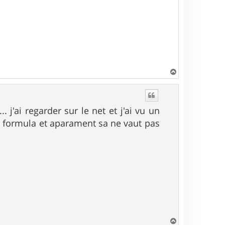
H
a
u
t
. j'ai regarder sur le net et j'ai vu un
es formula et aparament sa ne vaut pas
H