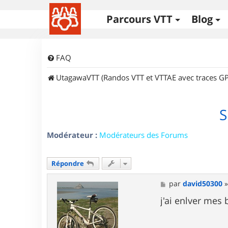
Parcours VTT
Blog
FAQ
UtagawaVTT (Randos VTT et VTTAE avec traces GP
S
Modérateur :
Modérateurs des Forums
Répondre
M
par
david50300
e
s
j'ai enlver mes 
s
a
g