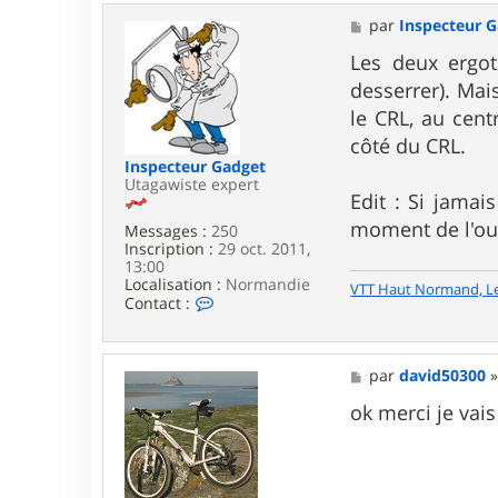
y
t
M
par
Inspecteur 
u
e
t
s
Les deux ergot
s
desserrer). Mai
a
g
le CRL, au cent
e
côté du CRL.
Inspecteur Gadget
Utagawiste expert
Edit : Si jamai
moment de l'ouve
Messages :
250
Inscription :
29 oct. 2011,
13:00
Localisation :
Normandie
VTT Haut Normand, L
C
Contact :
o
n
t
a
M
par
david50300
c
e
t
s
ok merci je vais
e
s
r
a
I
g
n
e
s