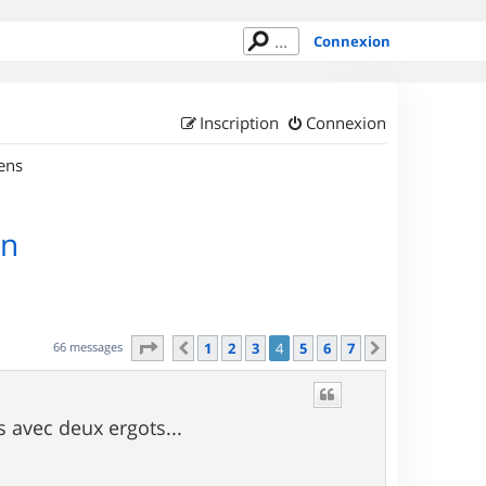
Connexion
Inscription
Connexion
ens
on
Page
4
sur
7
66 messages
1
2
3
4
5
6
7
Précédent
Suivant
es avec deux ergots...