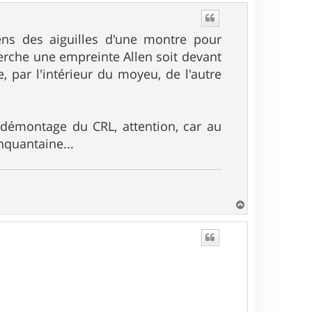
u
t
sens des aiguilles d'une montre pour
herche une empreinte Allen soit devant
, par l'intérieur du moyeu, de l'autre
u démontage du CRL, attention, car au
inquantaine...
H
a
u
t