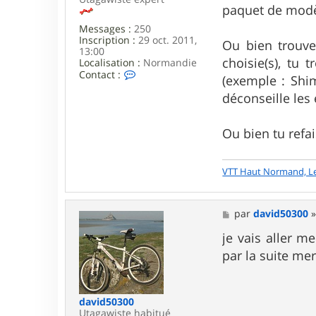
paquet de modèle
5
0
Messages :
250
3
Inscription :
29 oct. 2011,
0
Ou bien trouve
13:00
0
choisie(s), tu 
Localisation :
Normandie
C
Contact :
(exemple : Shi
o
n
déconseille les
t
a
c
Ou bien tu refai
t
e
r
VTT Haut Normand, L
I
n
s
p
M
par
david50300
e
e
c
s
je vais aller m
t
s
par la suite me
e
a
u
g
r
e
G
a
david50300
d
Utagawiste habitué