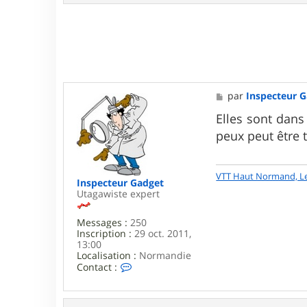
n
t
a
c
t
e
r
d
a
M
par
Inspecteur 
v
e
i
s
Elles sont dans
d
s
5
peux peut être t
a
0
g
3
e
0
0
VTT Haut Normand, L
Inspecteur Gadget
Utagawiste expert
Messages :
250
Inscription :
29 oct. 2011,
13:00
Localisation :
Normandie
C
Contact :
o
n
t