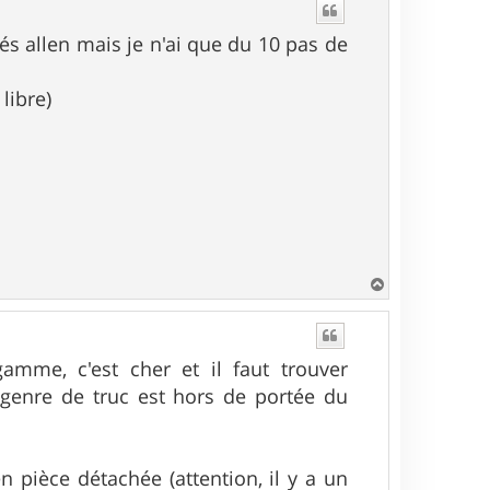
t
és allen mais je n'ai que du 10 pas de
libre)
H
a
u
t
mme, c'est cher et il faut trouver
 genre de truc est hors de portée du
n pièce détachée (attention, il y a un