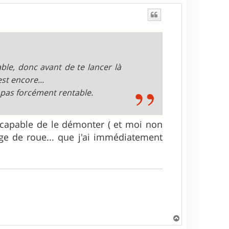
le, donc avant de te lancer là
'est encore...
t pas forcément rentable.
 capable de le démonter ( et moi non
ange de roue... que j'ai immédiatement
H
a