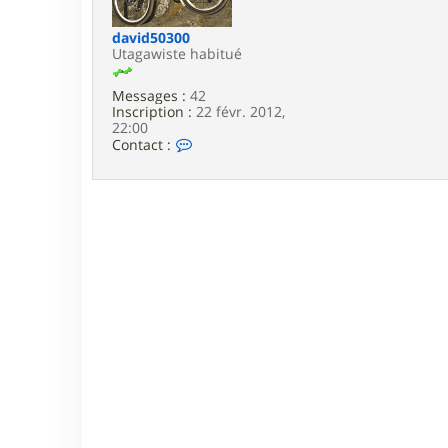
e
david50300
Utagawiste habitué
Messages :
42
Inscription :
22 févr. 2012,
22:00
C
Contact :
o
n
t
a
c
t
e
r
d
a
v
i
d
5
0
3
0
0