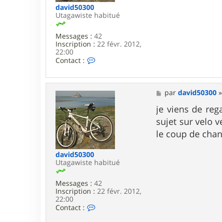
david50300
p
Utagawiste habitué
e
c
t
Messages :
42
e
Inscription :
22 févr. 2012,
u
22:00
r
C
Contact :
G
o
a
n
d
t
g
a
M
par
david50300
e
c
e
t
t
s
je viens de rega
e
s
sujet sur velo 
r
a
d
g
le coup de chan
a
e
v
david50300
i
Utagawiste habitué
d
5
0
Messages :
42
3
Inscription :
22 févr. 2012,
0
22:00
0
C
Contact :
o