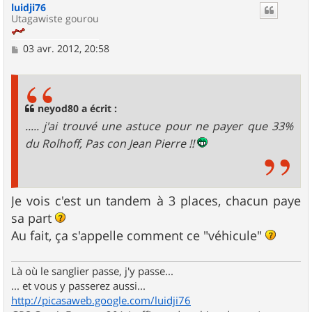
luidji76
t
Utagawiste gourou
M
03 avr. 2012, 20:58
e
s
s
a
g
neyod80 a écrit :
e
..... j'ai trouvé une astuce pour ne payer que 33%
du Rolhoff, Pas con Jean Pierre !!
Je vois c'est un tandem à 3 places, chacun paye
sa part
Au fait, ça s'appelle comment ce "véhicule"
Là où le sanglier passe, j'y passe...
... et vous y passerez aussi...
http://picasaweb.google.com/luidji76