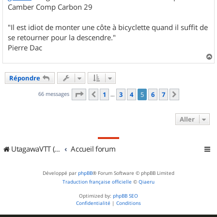
Camber Comp Carbon 29
"Il est idiot de monter une côte à bicyclette quand il suffit de
se retourner pour la descendre."
Pierre Dac
a
u
Répondre
t
Page
5
sur
7
66 messages
1
3
4
5
6
7
Précédent
Suivant
…
Aller
UtagawaVTT (Randos VTT et VTTAE avec traces GPS)
Accueil forum
Développé par
phpBB
® Forum Software © phpBB Limited
Traduction française officielle
©
Qiaeru
Optimized by:
phpBB SEO
Confidentialité
|
Conditions