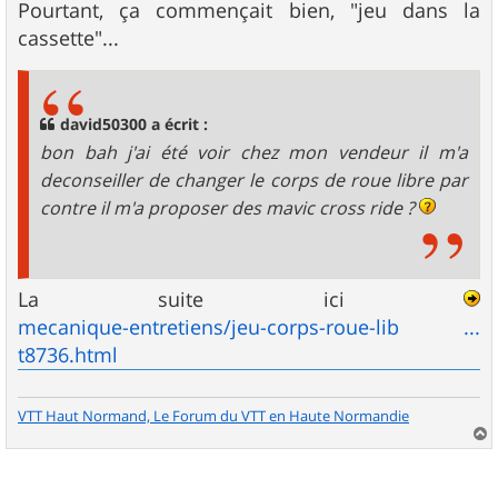
Pourtant, ça commençait bien, "jeu dans la
cassette"...
david50300 a écrit :
bon bah j'ai été voir chez mon vendeur il m'a
deconseiller de changer le corps de roue libre par
contre il m'a proposer des mavic cross ride ?
La suite ici
mecanique-entretiens/jeu-corps-roue-lib ...
t8736.html
VTT Haut Normand, Le Forum du VTT en Haute Normandie
a
u
t