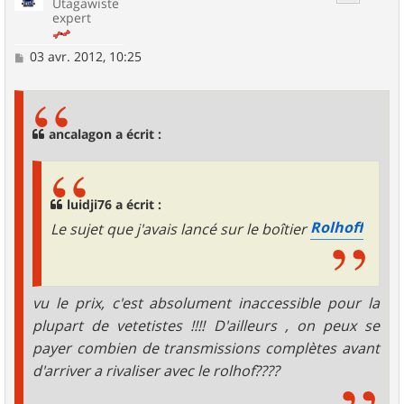
Utagawiste
expert
M
03 avr. 2012, 10:25
e
s
s
a
g
ancalagon a écrit :
e
luidji76 a écrit :
Rolhoff
Le sujet que j'avais lancé sur le boîtier
vu le prix, c'est absolument inaccessible pour la
plupart de vetetistes !!!! D'ailleurs , on peux se
payer combien de transmissions complètes avant
d'arriver a rivaliser avec le rolhof????