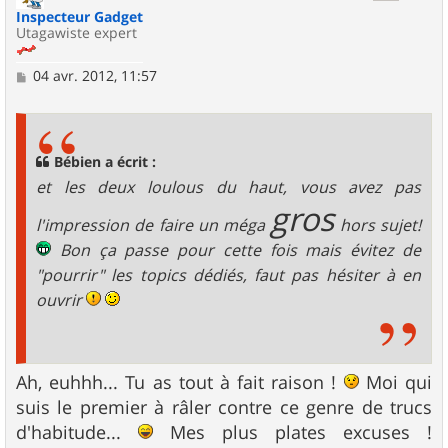
Inspecteur Gadget
Utagawiste expert
M
04 avr. 2012, 11:57
e
s
s
a
g
Bébien a écrit :
e
et les deux loulous du haut, vous avez pas
gros
l'impression de faire un méga
hors sujet!
Bon ça passe pour cette fois mais évitez de
"pourrir" les topics dédiés, faut pas hésiter à en
ouvrir
Ah, euhhh... Tu as tout à fait raison !
Moi qui
suis le premier à râler contre ce genre de trucs
d'habitude...
Mes plus plates excuses !