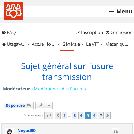
Menu
FAQ
Inscription
Connexion
UtagawaVTT (Randos VTT et VTTAE avec traces GPS)
Accueil forum
Générale
Le VTT
Mécanique et Entretiens
Sujet général sur l'usure
transmission
Modérateur :
Modérateurs des Forums
Répondre
Page
5
sur
7
66 messages
1
3
4
5
6
7
Précédent
Suivant
…
Neyod80