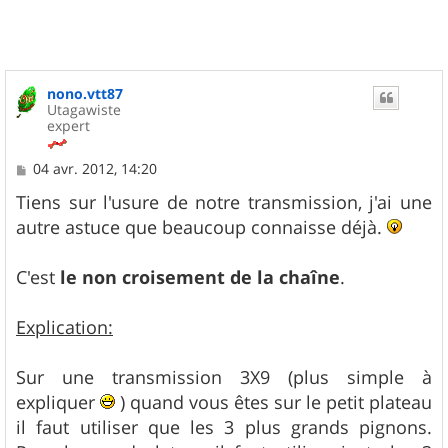
nono.vtt87
Utagawiste
expert
M
04 avr. 2012, 14:20
e
s
Tiens sur l'usure de notre transmission, j'ai une
s
autre astuce que beaucoup connaisse déjà.
a
g
e
C'est
le non croisement de la chaîne
.
Explication:
Sur une transmission 3X9 (plus simple à
expliquer
) quand vous êtes sur le petit plateau
il faut utiliser que les 3 plus grands pignons.