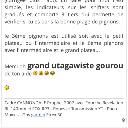
(corrigée plus haut). En faite pour moi c'est
simple, les indicateurs sur les shifters sont
gradués et comporte 3 tiers qui permette de
vérifier si tu es dans la bonne plage de pignons.
le 3ème pignons est utilisé soit avec le petit
plateau ou l'intermédiaire et le 6ème pignons
avec l'intermédiaire et le grand plateau.
grand utagawiste gourou
Merci oh
de ton aide
Cadre CANNONDALE Prophet 2007 avec Fourche Revelation
RL 140mm et FOX RP3 - Roues et Transmission XT - Pneu
Maxxis - Gps
garmin
Etrex 30
a