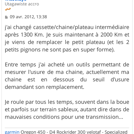
Utagawiste accro
M
09 avr. 2012, 13:38
e
s
j'ai changé cassette/chaine/plateau intermédiaire
s
après 1300 Km. Je suis maintenant à 2000 Km et
a
g
je viens de remplacer le petit plateau (et les 2
e
petits pignons ne sont pas en super forme).
Entre temps j'ai acheté un outils permettant de
mesurer l'usure de ma chaine, actuellement ma
chaine est en dessous du seuil d'usure
demandant son remplacement.
Je roule par tous les temps, souvent dans la boue
et parfois sur terrain sableux, autant dire dans de
mauvaises conditions pour une transmission...
garmin
Oregon 450 - D4 Rockrider 300 velotaf - Specialized