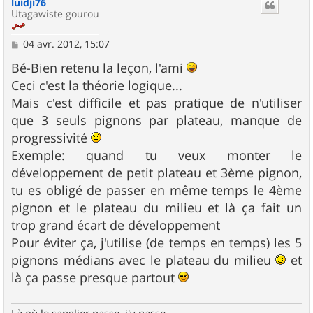
luidji76
t
Utagawiste gourou
M
04 avr. 2012, 15:07
e
s
Bé-Bien retenu la leçon, l'ami
s
Ceci c'est la théorie logique...
a
g
Mais c'est difficile et pas pratique de n'utiliser
e
que 3 seuls pignons par plateau, manque de
progressivité
Exemple: quand tu veux monter le
développement de petit plateau et 3ème pignon,
tu es obligé de passer en même temps le 4ème
pignon et le plateau du milieu et là ça fait un
trop grand écart de développement
Pour éviter ça, j'utilise (de temps en temps) les 5
pignons médians avec le plateau du milieu
et
là ça passe presque partout
Là où le sanglier passe, j'y passe...