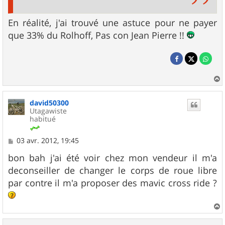
En réalité, j'ai trouvé une astuce pour ne payer
que 33% du Rolhoff, Pas con Jean Pierre !!
a
u
david50300
t
Utagawiste
habitué
M
03 avr. 2012, 19:45
e
s
bon bah j'ai été voir chez mon vendeur il m'a
s
deconseiller de changer le corps de roue libre
a
g
par contre il m'a proposer des mavic cross ride ?
e
a
u