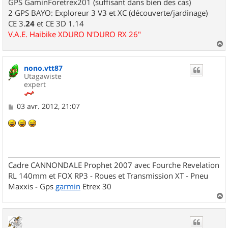
GPS GaminForetrex201 (suffisant dans bien des cas)
2 GPS BAYO: Exploreur 3 V3 et XC (découverte/jardinage)
CE 3.
24
et CE 3D 1.14
V.A.E. Haibike XDURO N'DURO RX 26"
a
u
nono.vtt87
t
Utagawiste
expert
M
03 avr. 2012, 21:07
e
s
s
a
g
e
Cadre CANNONDALE Prophet 2007 avec Fourche Revelation
RL 140mm et FOX RP3 - Roues et Transmission XT - Pneu
Maxxis - Gps
garmin
Etrex 30
a
u
t