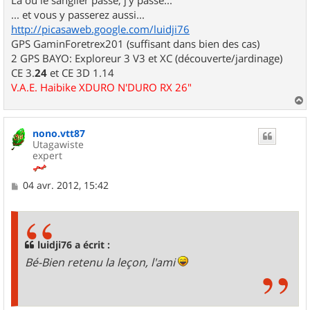
... et vous y passerez aussi...
http://picasaweb.google.com/luidji76
GPS GaminForetrex201 (suffisant dans bien des cas)
2 GPS BAYO: Exploreur 3 V3 et XC (découverte/jardinage)
CE 3.
24
et CE 3D 1.14
V.A.E. Haibike XDURO N'DURO RX 26"
a
u
nono.vtt87
t
Utagawiste
expert
M
04 avr. 2012, 15:42
e
s
s
a
g
luidji76 a écrit :
e
Bé-Bien retenu la leçon, l'ami