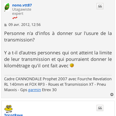
u
nono.vtt87
t
Utagawiste
expert
M
09 avr. 2012, 12:56
e
s
Personne n'a d'infos à donner sur l'usure de la
s
transmission?
a
g
e
Y a t-il d'autres personnes qui ont atteint la limite
de leur transmission et qui pourraient donner le
kilométrage qu'il ont fait avec
Cadre CANNONDALE Prophet 2007 avec Fourche Revelation
RL 140mm et FOX RP3 - Roues et Transmission XT - Pneu
Maxxis - Gps
garmin
Etrex 30
a
u
t
TricotRaye