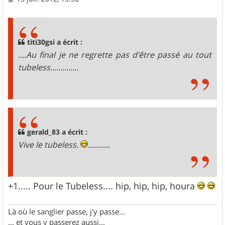
e
s
s
a
g
titi30gsi a écrit :
e
....Au final je ne regrette pas d'être passé au tout
tubeless..............
gerald_83 a écrit :
Vive le tubeless.
...........
+1..... Pour le Tubeless.... hip, hip, hip, houra
Là où le sanglier passe, j'y passe...
... et vous y passerez aussi...