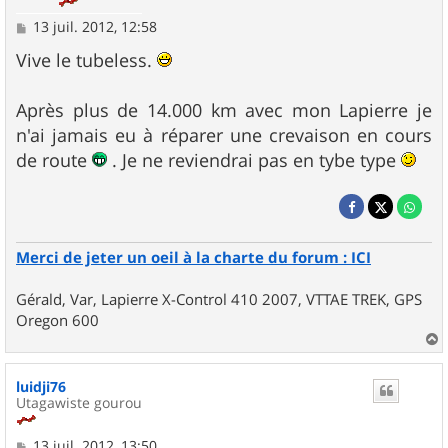
M
13 juil. 2012, 12:58
e
s
Vive le tubeless.
s
a
g
Après plus de 14.000 km avec mon Lapierre je
e
n'ai jamais eu à réparer une crevaison en cours
de route
. Je ne reviendrai pas en tybe type
Merci de jeter un oeil à la charte du forum : ICI
Gérald, Var, Lapierre X-Control 410 2007, VTTAE TREK, GPS
Oregon 600
a
u
luidji76
t
Utagawiste gourou
M
13 juil. 2012, 13:50