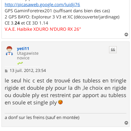
http://picasaweb.google.com/luidji76
GPS GaminForetrex201 (suffisant dans bien des cas)
2 GPS BAYO: Exploreur 3 V3 et XC (découverte/jardinage)
CE 3.
24
et CE 3D 1.14
V.A.E. Haibike XDURO N'DURO RX 26"
a
u
yeti11
t
Utagawiste
novice
M
13 juil. 2012, 23:54
e
s
le seul hic c est de trouvé des tubless en tringle
s
rigide et double ply pour la dh ,le choix en rigide
a
g
ou double ply est restreint par apport au tubless
e
en soule et single ply
a donf sur les freins (sauf en montée)
a