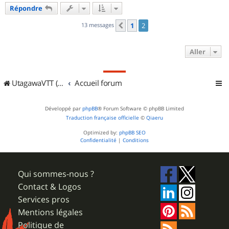
u
Répondre
t
13 messages
1
2
Précédent
Aller
UtagawaVTT (Randos VTT et VTTAE avec traces GPS)
Accueil forum
Développé par
phpBB
® Forum Software © phpBB Limited
Traduction française officielle
©
Qiaeru
Optimized by:
phpBB SEO
Confidentialité
|
Conditions
Qui sommes-nous ?
Contact & Logos
Services pros
Mentions légales
Politique de