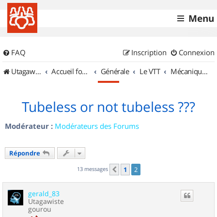
Menu
FAQ
Inscription
Connexion
UtagawaVTT (Randos VTT et VTTAE avec traces GPS)
Accueil forum
Générale
Le VTT
Mécanique et Entretiens
Tubeless or not tubeless ???
Modérateur :
Modérateurs des Forums
Répondre
13 messages
1
2
Précédent
gerald_83
Utagawiste
gourou