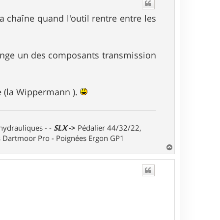
t
a chaîne quand l'outil rentre entre les
change un des composants transmission
me (la Wippermann ).
 hydrauliques - -
SLX
->
Pédalier 44/32/22,
ts Dartmoor Pro - Poignées Ergon GP1
H
a
u
t