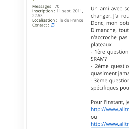
o
Messages :
70
Un ami avec son
3
Inscription :
11 sept. 2011,
7
changer. J'ai ro
22:53
Localisation :
Ile de France
Donc, mon pote
C
Contact :
o
Dimanche, tout
n
n'accroche pas 
t
a
plateaux.
c
- 1ère question
t
e
SRAM?
r
- 2ème questio
A
r
quasiment jama
c
h
- 3ème question
y
spécifiques pour
b
e
l
Pour l'instant, 
l
http://www.alltr
ou
http://www.alltr