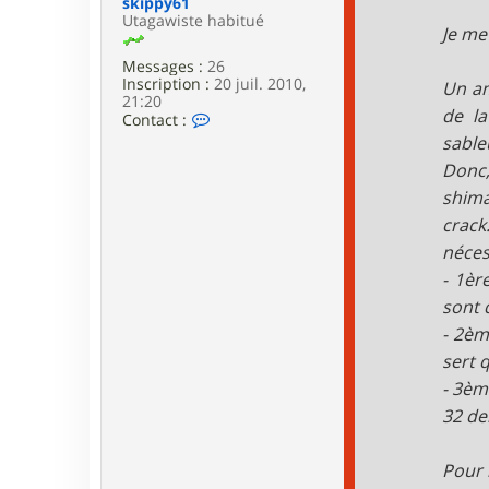
skippy61
Utagawiste habitué
Je me
Messages :
26
Inscription :
20 juil. 2010,
Un am
21:20
de la
C
Contact :
o
sable
n
Donc,
t
a
shima
c
t
crack
e
néces
r
s
- 1èr
k
sont 
i
p
- 2èm
p
sert 
y
6
- 3èm
1
32 de
Pour 