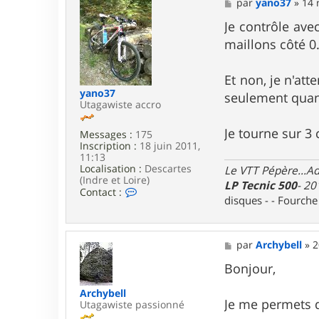
M
par
yano37
»
14 
S
e
y
s
Je contrôle avec
s
s
t
maillons côté 0
a
e
g
m
e
b
Et non, je n'at
i
yano37
b
seulement quand
Utagawiste accro
Je tourne sur 3
Messages :
175
Inscription :
18 juin 2011,
11:13
Localisation :
Descartes
Le VTT Pépère...Adm
(Indre et Loire)
LP Tecnic 500
- 20
C
Contact :
disques - - Fourch
o
n
t
a
M
par
Archybell
»
2
c
e
t
s
Bonjour,
e
s
r
a
Archybell
y
g
Je me permets d
Utagawiste passionné
a
e
n