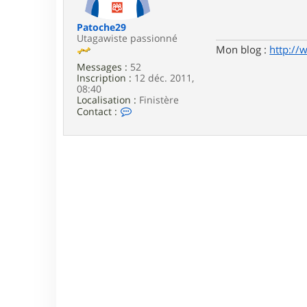
e
Patoche29
Utagawiste passionné
Mon blog :
http://
Messages :
52
Inscription :
12 déc. 2011,
08:40
Localisation :
Finistère
C
Contact :
o
n
t
a
c
t
e
r
P
a
t
o
c
h
e
2
9