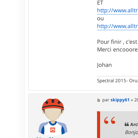
ET
http://www.alltr
ou
http://www.alltr
Pour finir , c'e
Merci encooore 
Johan
Spectral 2015- Or
M
par
skippy61
»
2
e
s
s
a
g
Arc
e
Bonjo