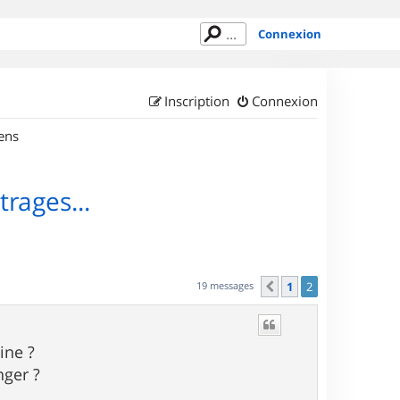
Connexion
Inscription
Connexion
ens
rages...
19 messages
1
2
Précédent
ine ?
nger ?