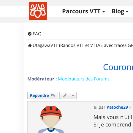
Parcours VTT
Blog
FAQ
UtagawaVTT (Randos VTT et VTTAE avec traces GP
Couronn
Modérateur :
Modérateurs des Forums
Répondre
M
par
Patoche29
»
e
s
Mais vous n'util
s
Si je comprend 
a
g