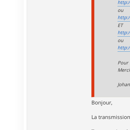
http:/
ou
http:/
ET
http:/
ou
http:/
Pour 
Merci
Joha
Bonjour,
La transmission