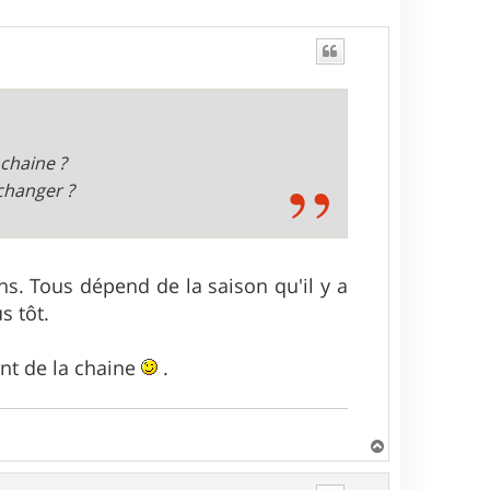
 chaine ?
changer ?
s. Tous dépend de la saison qu'il y a
s tôt.
ent de la chaine
.
H
a
u