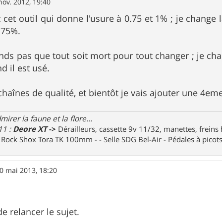
nov. 2012, 19:40
 cet outil qui donne l'usure à 0.75 et 1% ; je change l
.75%.
tends pas que tout soit mort pour tout changer ; je 
 il est usé.
 chaînes de qualité, et bientôt je vais ajouter une 4e
irer la faune et la flore...
11 :
Deore XT
->
Dérailleurs, cassette 9v 11/32, manettes, freins
e Rock Shox Tora TK 100mm - - Selle SDG Bel-Air - Pédales à pico
0 mai 2013, 18:20
e relancer le sujet.