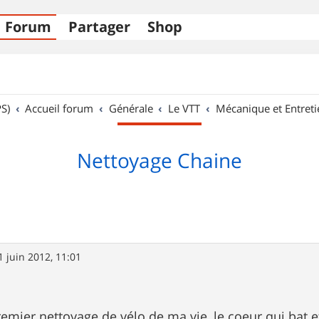
Forum
Partager
Shop
S)
Accueil forum
Générale
Le VTT
Mécanique et Entreti
Nettoyage Chaine
1 juin 2012, 11:01
mier nettoyage de vélo de ma vie, le coeur qui bat et 