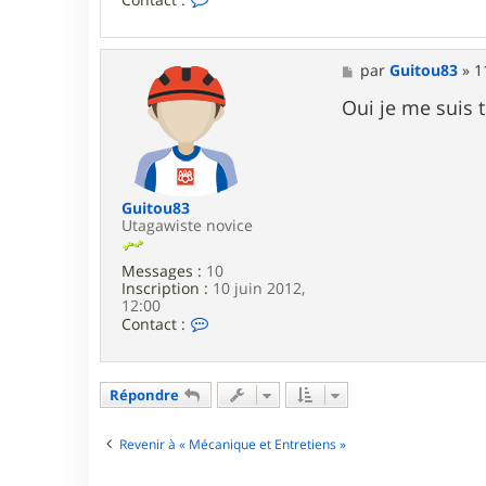
o
n
t
a
M
par
Guitou83
»
1
c
e
t
s
Oui je me suis 
e
s
r
a
G
g
2
e
B
Guitou83
Utagawiste novice
Messages :
10
Inscription :
10 juin 2012,
12:00
C
Contact :
o
n
t
a
Répondre
c
t
e
Revenir à « Mécanique et Entretiens »
r
G