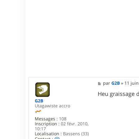
M
par
G2B
»
11 juin
e
s
Heu graissage d
s
G2B
a
Utagawiste accro
g
e
Messages :
108
Inscription :
02 févr. 2010,
10:17
Localisation :
Bassens (33)
C
Contact :