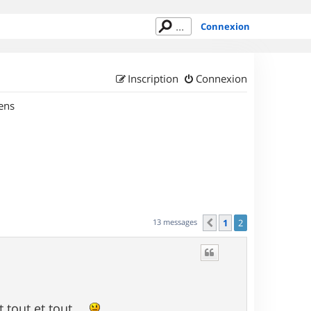
Connexion
Inscription
Connexion
ens
13 messages
1
2
Précédent
tout et tout ...