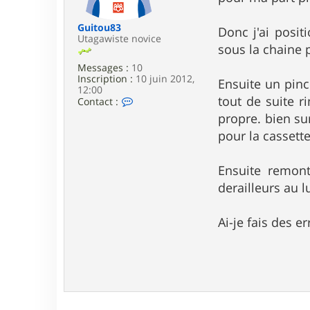
e
Guitou83
Donc j'ai posit
Utagawiste novice
sous la chaine 
Messages :
10
Inscription :
10 juin 2012,
Ensuite un pinc
12:00
tout de suite r
C
Contact :
o
propre. bien su
n
t
pour la cassette
a
c
t
Ensuite remont
e
derailleurs au l
r
G
u
Ai-je fais des er
i
t
o
u
8
3