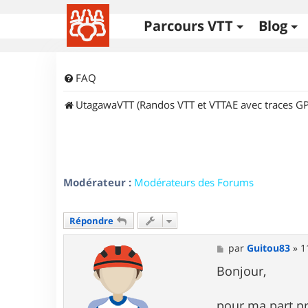
Parcours VTT
Blog
FAQ
UtagawaVTT (Randos VTT et VTTAE avec traces GP
Modérateur :
Modérateurs des Forums
Répondre
M
par
Guitou83
»
1
e
s
Bonjour,
s
a
g
pour ma part pre