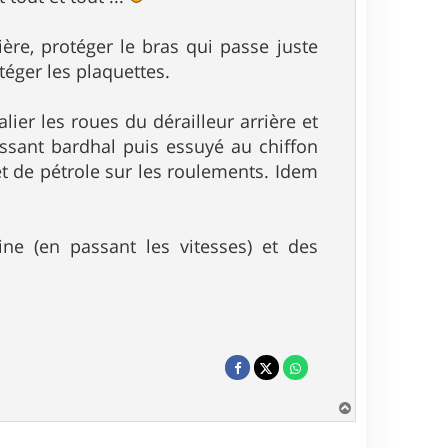
ière, protéger le bras qui passe juste
téger les plaquettes.
ier les roues du dérailleur arrière et
aissant bardhal puis essuyé au chiffon
et de pétrole sur les roulements. Idem
ine (en passant les vitesses) et des
H
a
u