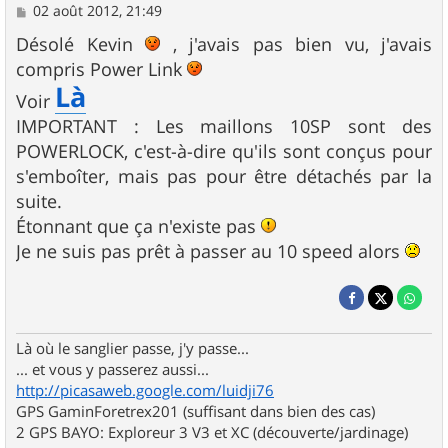
M
02 août 2012, 21:49
e
s
Désolé Kevin
, j'avais pas bien vu, j'avais
s
compris Power Link
a
Là
g
Voir
e
IMPORTANT : Les maillons 10SP sont des
POWERLOCK, c'est-à-dire qu'ils sont conçus pour
s'emboîter, mais pas pour être détachés par la
suite.
Étonnant que ça n'existe pas
Je ne suis pas prêt à passer au 10 speed alors
Là où le sanglier passe, j'y passe...
... et vous y passerez aussi...
http://picasaweb.google.com/luidji76
GPS GaminForetrex201 (suffisant dans bien des cas)
2 GPS BAYO: Exploreur 3 V3 et XC (découverte/jardinage)