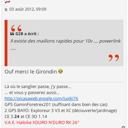
M
03 août 2012, 09:09
e
s
s
a
g
G2B a écrit :
e
Il existe des maillons rapides pour 10v .... powerlink
.....
Ouf merci le Girondin
Là où le sanglier passe, j'y passe...
... et vous y passerez aussi...
http://picasaweb.google.com/luidji76
GPS GaminForetrex201 (suffisant dans bien des cas)
2 GPS BAYO: Exploreur 3 V3 et XC (découverte/jardinage)
CE 3.
24
et CE 3D 1.14
V.A.E. Haibike XDURO N'DURO RX 26"