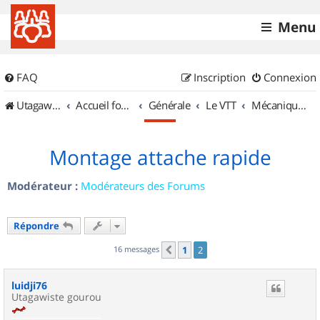
Menu
FAQ
Inscription
Connexion
UtagawaVTT (Randos VTT et VTTAE avec traces GPS)
Accueil forum
Générale
Le VTT
Mécanique et Entretiens
Montage attache rapide
Modérateur :
Modérateurs des Forums
Répondre
16 messages
1
2
Précédent
luidji76
Utagawiste gourou