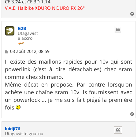
CE 3.
24
et CE 3D 1.14
V.A.E. Haibike XDURO N'DURO RX 26"
a
u
G2B
t
Utagawist
e accro
M
03 août 2012, 08:59
e
s
Il existe des maillons rapides pour 10v qui sont
s
powerlink (c'est à dire détachables) chez sram
a
g
comme chez shimano.
e
Même décat en propose. Par contre lorsqu'on
achète une chaîne sram 10v ils fournissent avec
un powerlock ... je me suis fait piégé la première
fois
a
u
luidji76
t
Utagawiste gourou