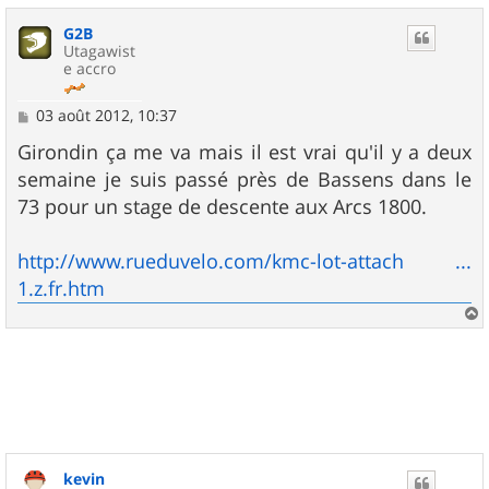
u
G2B
t
Utagawist
e accro
M
03 août 2012, 10:37
e
s
Girondin ça me va mais il est vrai qu'il y a deux
s
semaine je suis passé près de Bassens dans le
a
g
73 pour un stage de descente aux Arcs 1800.
e
http://www.rueduvelo.com/kmc-lot-attach ...
1.z.fr.htm
a
u
t
kevin