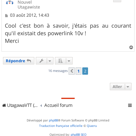
Nouvel
Utagawiste
M
03 août 2012, 14:43
e
s
Cool c'est bon à savoir, j'étais pas au courant
s
qu'il existait des powerlink 10v !
a
g
Merci
e
a
u
Répondre
t
16 messages
1
2
Précédent
Aller
UtagawaVTT (Randos VTT et VTTAE avec traces GPS)
Accueil forum
Développé par
phpBB
® Forum Software © phpBB Limited
Traduction française officielle
©
Qiaeru
Optimized by:
phpBB SEO