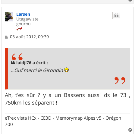
a
u
Larsen
t
Utagawiste
gourou
M
03 août 2012, 09:39
e
s
s
a
g
luidji76 a écrit :
e
...Ouf merci le Girondin
Ah, t'es sûr ? y a un Bassens aussi ds le 73 ,
750km les séparent !
eTrex vista HCx - CE3D - Memorymap Alpes v5 - Orégon
700
a