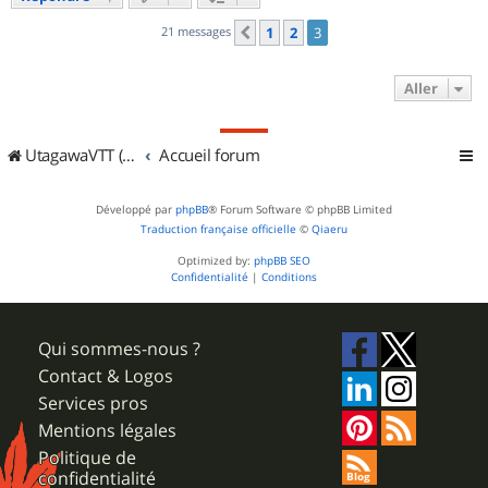
21 messages
1
2
3
Précédent
Aller
UtagawaVTT (Randos VTT et VTTAE avec traces GPS)
Accueil forum
Développé par
phpBB
® Forum Software © phpBB Limited
Traduction française officielle
©
Qiaeru
Optimized by:
phpBB SEO
Confidentialité
|
Conditions
Qui sommes-nous ?
Contact & Logos
Services pros
Mentions légales
Politique de
confidentialité