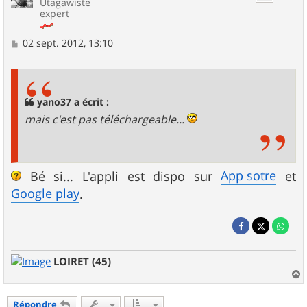
Utagawiste
expert
M
02 sept. 2012, 13:10
e
s
s
a
g
yano37 a écrit :
e
mais c'est pas téléchargeable...
App sotre
Bé si... L'appli est dispo sur
et
Google play
.
LOIRET (45)
a
u
Répondre
t