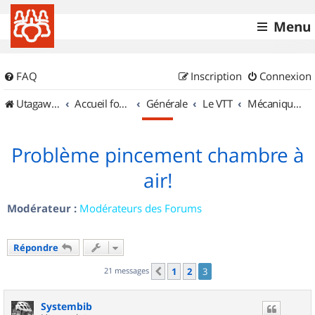
Menu
FAQ
Inscription
Connexion
UtagawaVTT (Randos VTT et VTTAE avec traces GPS)
Accueil forum
Générale
Le VTT
Mécanique et Entretiens
Problème pincement chambre à
air!
Modérateur :
Modérateurs des Forums
Répondre
21 messages
1
2
3
Précédent
Systembib