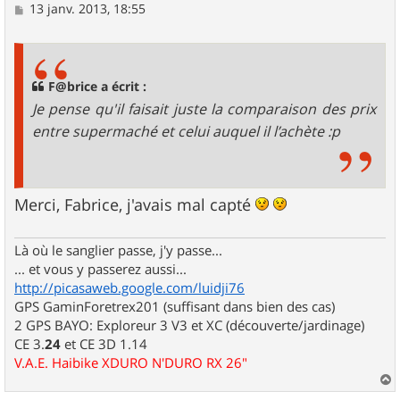
M
13 janv. 2013, 18:55
e
s
s
a
g
F@brice a écrit :
e
Je pense qu'il faisait juste la comparaison des prix
entre supermaché et celui auquel il l’achète :p
Merci, Fabrice, j'avais mal capté
Là où le sanglier passe, j'y passe...
... et vous y passerez aussi...
http://picasaweb.google.com/luidji76
GPS GaminForetrex201 (suffisant dans bien des cas)
2 GPS BAYO: Exploreur 3 V3 et XC (découverte/jardinage)
CE 3.
24
et CE 3D 1.14
V.A.E. Haibike XDURO N'DURO RX 26"
a