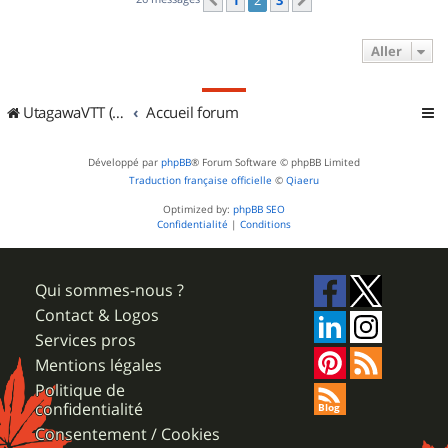
1
2
3
Précédent
Suivant
Aller
UtagawaVTT (Randos VTT et VTTAE avec traces GPS)
Accueil forum
Développé par
phpBB
® Forum Software © phpBB Limited
Traduction française officielle
©
Qiaeru
Optimized by:
phpBB SEO
Confidentialité
|
Conditions
Qui sommes-nous ?
Contact & Logos
Services pros
Mentions légales
Politique de
confidentialité
Consentement / Cookies