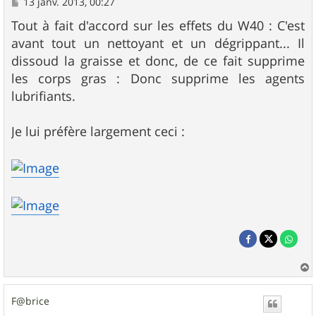
M
13 janv. 2013, 00:27
e
s
Tout à fait d'accord sur les effets du W40 : C'est
s
avant tout un nettoyant et un dégrippant... Il
a
g
dissoud la graisse et donc, de ce fait supprime
e
les corps gras : Donc supprime les agents
lubrifiants.
Je lui préfère largement ceci :
a
u
F@brice
t