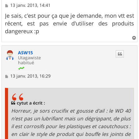
M
13 janv. 2013, 14:41
e
s
Je sais, c'est pour ça que je demande, mon vtt est
s
récent, est pas envie d'utiliser des produits
a
g
dangereux :p
e
a
u
ASW15
t
Utagawiste
habitué
M
13 janv. 2013, 16:29
e
s
s
a
g
cytut a écrit :
e
Horreur, je sors crucifix et gousse d'ail : le WD 40
n'est pas un lubrifiant mais un dégrippant, de plus
il est corrosifs pour les plastiques et caoutchoucs :
en clair le style de produit qui bouffe les joints de