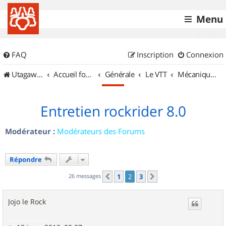
Menu
FAQ
Inscription
Connexion
UtagawaVTT (Randos VTT et VTTAE avec traces GPS)
Accueil forum
Générale
Le VTT
Mécanique et Entretiens
Entretien rockrider 8.0
Modérateur :
Modérateurs des Forums
Répondre
26 messages
1
2
3
Précédent
Suivant
Jojo le Rock