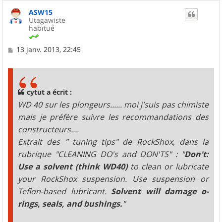
u
ASW15
t
Utagawiste
habitué
M
13 janv. 2013, 22:45
e
s
s
a
g
cytut a écrit :
e
WD 40 sur les plongeurs...... moi j'suis pas chimiste
mais je préfère suivre les recommandations des
constructeurs....
Extrait des " tuning tips" de RockShox, dans la
rubrique "CLEANING DO's and DON'TS" : "
Don't:
Use a solvent (think WD40)
to clean or lubricate
your RockShox suspension. Use suspension or
Teflon-based lubricant.
Solvent will damage o-
rings, seals, and bushings.
"