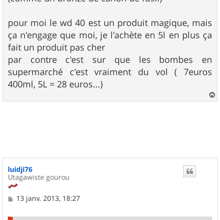
pour moi le wd 40 est un produit magique, mais
ça n'engage que moi, je l'achète en 5l en plus ça
fait un produit pas cher
par contre c'est sur que les bombes en
supermarché c'est vraiment du vol ( 7euros
400ml, 5L = 28 euros...)
a
u
t
luidji76
Utagawiste gourou
M
13 janv. 2013, 18:27
e
s