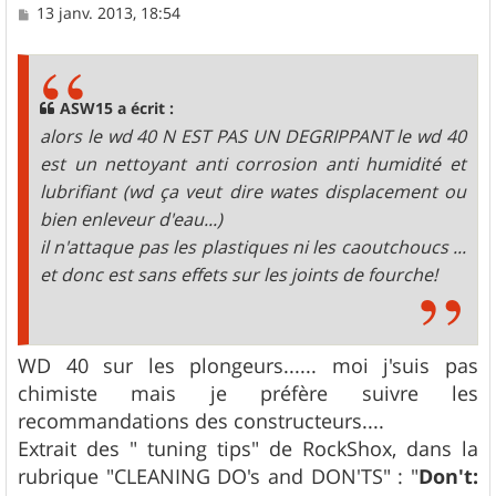
M
13 janv. 2013, 18:54
e
s
s
a
g
ASW15 a écrit :
e
alors le wd 40 N EST PAS UN DEGRIPPANT le wd 40
est un nettoyant anti corrosion anti humidité et
lubrifiant (wd ça veut dire wates displacement ou
bien enleveur d'eau...)
il n'attaque pas les plastiques ni les caoutchoucs ...
et donc est sans effets sur les joints de fourche!
WD 40 sur les plongeurs...... moi j'suis pas
chimiste mais je préfère suivre les
recommandations des constructeurs....
Extrait des " tuning tips" de RockShox, dans la
rubrique "CLEANING DO's and DON'TS" : "
Don't: