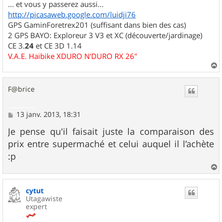
... et vous y passerez aussi...
http://picasaweb.google.com/luidji76
GPS GaminForetrex201 (suffisant dans bien des cas)
2 GPS BAYO: Exploreur 3 V3 et XC (découverte/jardinage)
CE 3.
24
et CE 3D 1.14
V.A.E. Haibike XDURO N'DURO RX 26"
a
u
F@brice
t
M
13 janv. 2013, 18:31
e
s
Je pense qu'il faisait juste la comparaison des
s
prix entre supermaché et celui auquel il l’achète
a
g
:p
e
a
u
cytut
t
Utagawiste
expert