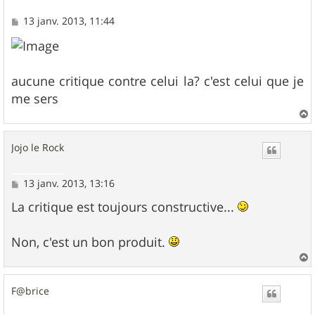
M
13 janv. 2013, 11:44
e
s
s
a
g
aucune critique contre celui la? c'est celui que je
e
me sers
a
u
Jojo le Rock
t
M
13 janv. 2013, 13:16
e
s
La critique est toujours constructive...
s
a
g
Non, c'est un bon produit.
e
a
u
F@brice
t