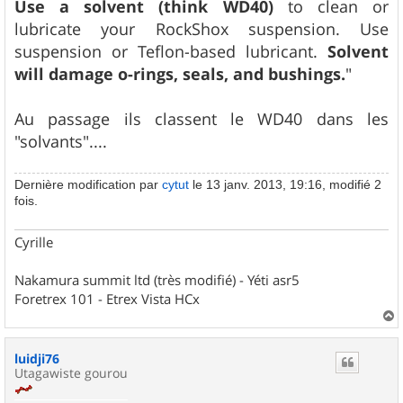
Use a solvent (think WD40)
to clean or
lubricate your RockShox suspension. Use
suspension or Teflon-based lubricant.
Solvent
will damage o-rings, seals, and bushings.
"
Au passage ils classent le WD40 dans les
"solvants"....
Dernière modification par
cytut
le 13 janv. 2013, 19:16, modifié 2
fois.
Cyrille
Nakamura summit ltd (très modifié) - Yéti asr5
Foretrex 101 - Etrex Vista HCx
a
u
luidji76
t
Utagawiste gourou